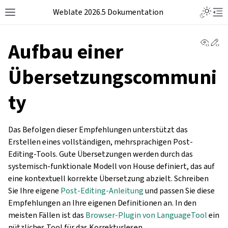
Weblate 2026.5 Dokumentation
View 
Ed
Aufbau einer
Übersetzungscommuni
ty
Das Befolgen dieser Empfehlungen unterstützt das
Erstellen eines vollständigen, mehrsprachigen Post-
Editing-Tools. Gute Übersetzungen werden durch das
systemisch-funktionale Modell von House definiert, das auf
eine kontextuell korrekte Übersetzung abzielt. Schreiben
Sie Ihre eigene
Post-Editing-Anleitung
und passen Sie diese
Empfehlungen an Ihre eigenen Definitionen an. In den
meisten Fällen ist das
Browser-Plugin von LanguageTool
ein
nützliches Tool für das Korrekturlesen.