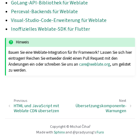
GoLang-API-Bibliothek für Weblate
Perceval-Backends für Weblate
Visual-Studio-Code-Erweiterung für Weblate
Inoffizielles Weblate-SDK für Flutter
Hinweis
Bauen Sie eine Weblate-Integration für Ihr Framework? Lassen Sie sich hier
eintragen! Reichen Sie entweder direkt einen Pull Request mit den
Änderungen ein oder schreiben Sie uns an
care
@
weblate
.
org
, um gelistet
zu werden.
Previous
Next
HTML und JavaScript mit
Übersetzungskomponente-
Weblate CDN übersetzen
Warnungen
Copyright © Michal Čihař
Made with
Sphinx
and
@pradyunsg
's
Furo