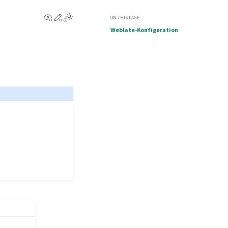
View this page
Edit this page
ON THIS PAGE
Weblate-Konfiguration