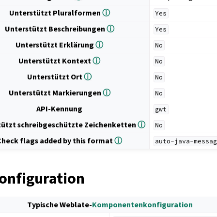
Unterstützt Pluralformen
ⓘ
Yes
Unterstützt Beschreibungen
ⓘ
Yes
Unterstützt Erklärung
ⓘ
No
Unterstützt Kontext
ⓘ
No
Unterstützt Ort
ⓘ
No
Unterstützt Markierungen
ⓘ
No
API-Kennung
gwt
tützt schreibgeschützte Zeichenketten
ⓘ
No
Check flags added by this format
ⓘ
auto-java-messa
onfiguration
Typische Weblate-
Komponentenkonfiguration