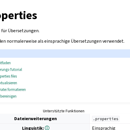
perties
für Übersetzungen.
en normalerweise als einsprachige Übersetzungen verwendet.
itfaden
erungs-Tutorial
erties files
tualisieren
Datei formatieren
 bereinigen
Unterstützte Funktionen
Dateierweiterungen
.properties
Linguistik:
ⓘ
Einsprachig