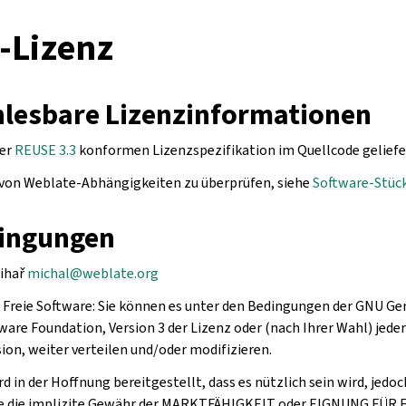
-Lizenz
lesbare Lizenzinformationen
ner
REUSE 3.3
konformen Lizenzspezifikation im Quellcode geliefe
 von Weblate-Abhängigkeiten zu überprüfen, siehe
Software-Stück
ingungen
Čihař
michal
@
weblate
.
org
Freie Software: Sie können es unter den Bedingungen der GNU Gen
ware Foundation, Version 3 der Lizenz oder (nach Ihrer Wahl) jede
ion, weiter verteilen und/oder modifizieren.
 in der Hoffnung bereitgestellt, dass es nützlich sein wird, jed
e die implizite Gewähr der MARKTFÄHIGKEIT oder EIGNUNG FÜ