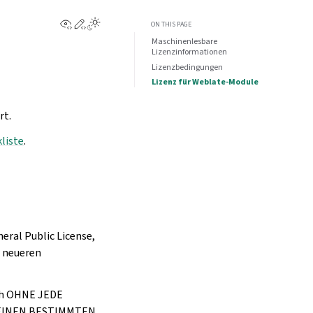
View this page
Edit this page
ON THIS PAGE
Maschinenlesbare
Lizenzinformationen
Lizenzbedingungen
Lizenz für Weblate-Module
rt.
liste
.
eral Public License,
r neueren
och OHNE JEDE
R EINEN BESTIMMTEN