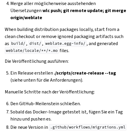
Merge aller möglicherweise ausstehenden
Übersetzungen
wlc push; git remote update; git merge
origin/weblate
When building distribution packages locally, start from a
clean checkout or remove ignored packaging artifacts such
as
,
,
, and generated
build/
dist/
weblate.egg-info/
files.
weblate/locale/**/*.mo
Die Veröffentlichung ausführen:
Ein Release erstellen
./scripts/create-release --tag
(siehe unten für die Anforderungen).
Manuelle Schritte nach der Veröffentlichung:
Den GitHub-Meilenstein schließen.
Sobald das Docker-Image getestet ist, fügen Sie ein Tag
hinzu und pushen es.
Die neue Version in
.github/workflows/migrations.yml