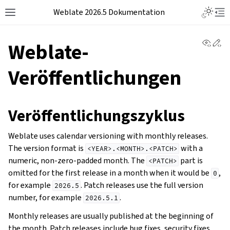
Weblate 2026.5 Dokumentation
View 
Ed
Weblate-
Veröffentlichungen
Veröffentlichungszyklus
Weblate uses calendar versioning with monthly releases.
The version format is
with a
<YEAR>.<MONTH>.<PATCH>
numeric, non-zero-padded month. The
part is
<PATCH>
omitted for the first release in a month when it would be
,
0
for example
. Patch releases use the full version
2026.5
number, for example
.
2026.5.1
Monthly releases are usually published at the beginning of
the month. Patch releases include bug fixes, security fixes,