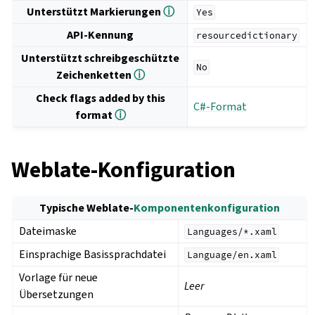
Unterstützt Markierungen
ⓘ
Yes
API-Kennung
resourcedictionary
Unterstützt schreibgeschützte
No
Zeichenketten
ⓘ
Check flags added by this
C#-Format
format
ⓘ
Weblate-Konfiguration
Typische Weblate-
Komponentenkonfiguration
Dateimaske
Languages/*.xaml
Einsprachige Basissprachdatei
Language/en.xaml
Vorlage für neue
Leer
Übersetzungen