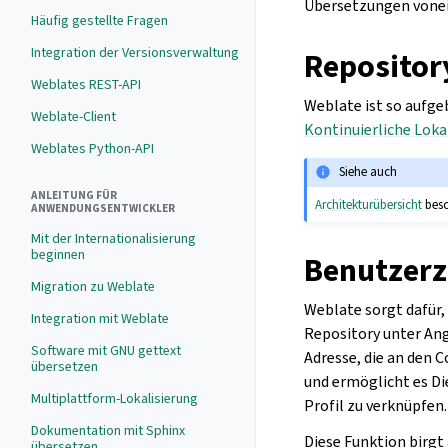
Übersetzungen vonei
Häufig gestellte Fragen
Integration der Versionsverwaltung
Repositor
Weblates REST-API
Weblate ist so aufge
Weblate-Client
Kontinuierliche Loka
Weblates Python-API
Siehe auch
ANLEITUNG FÜR
Architekturübersicht
besc
ANWENDUNGSENTWICKLER
Mit der Internationalisierung
beginnen
Benutzer
Migration zu Weblate
Weblate sorgt dafür,
Integration mit Weblate
Repository unter Ang
Software mit GNU gettext
Adresse, die an den 
übersetzen
und ermöglicht es Di
Multiplattform-Lokalisierung
Profil zu verknüpfen.
Dokumentation mit Sphinx
Diese Funktion birgt
übersetzen