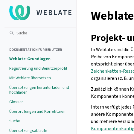
Weblate
Projekt- 
In Weblate sind die 
DOKUMENTATION FÜR BENUTZER
Reihe von Komponent
Weblate-Grundlagen
entspricht einer übe
Registrierung und Benutzerprofil
Zeichenketten-Ress
Mit Weblate übersetzen
organisieren (z. B. 
Übersetzungen herunterladen und
Zusätzlich können K
hochladen
Komponenten können 
Glossar
Intern verfügt jede
Überprüfungen und Korrekturen
andere Komponenten d
Suche
und mehrere Version
Komponentenkonfig
Übersetzungsabläufe