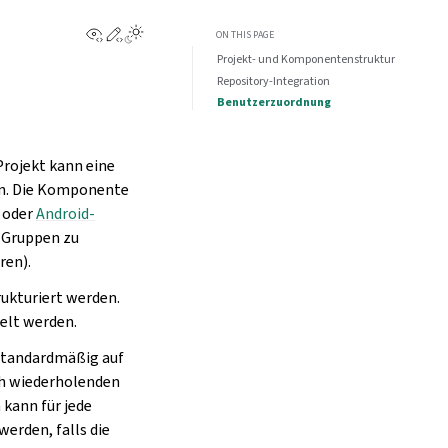
View this page
Edit this page
ON THIS PAGE
Projekt- und Komponentenstruktur
Repository-Integration
Benutzerzuordnung
Projekt kann eine
en. Die Komponente
oder
Android-
n Gruppen zu
ren).
ukturiert werden.
elt werden.
 standardmäßig auf
ch wiederholenden
kann für jede
werden, falls die