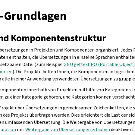
-Grundlagen
und Komponentenstruktur
Übersetzungen in Projekten und Komponenten organisiert. Jedes 
en enthalten, die Übersetzungen in einzelne Sprachen enthalt
rsetzbaren Datei (zum Beispiel
GNU gettext PO (Portable Object)
ourcen
). Die Projekte helfen Ihnen, die Komponenten in logische
um alle in einer Anwendung verwendeten Übersetzungen zu gruppie
omponenten innerhalb von Projekten mithilfe von Kategorien str
zu einer Kategorie gehören, und Kategorien können verschacht
s Projekt über Übersetzungen in gemeinsamen Zeichenketten, die
es Projekts übertragen werden. Dies erleichtert die Last der si
en umfassenden Übersetzung. Die Weitergabe von Übersetzungen 
uration
mit
Weitergabe von Übersetzungen erlauben
deaktiviert 