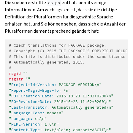
Die soeben erstellte
enthält bereits einige
cs.po
Informationen. Am wichtigsten ist, dass sie die richtige
Definition der Pluralformen für die gewählte Sprache
erhalten hat, und Sie können sehen, dass sich die Anzahl der
Pluralformen dementsprechend geändert hat:
# Czech translations for PACKAGE package.
# Copyright (C) 2015 THE PACKAGE'S COPYRIGHT HOLDER
# This file is distributed under the same license as
# Automatically generated, 2015.
#
msgid
""
msgstr
""
"
Project-Id-Version:
 PACKAGE VERSION\n"
"
Report-Msgid-Bugs-To:
 \n"
"
POT-Creation-Date:
 2015-10-23 11:02+0200\n"
"
PO-Revision-Date:
 2015-10-23 11:02+0200\n"
"
Last-Translator:
 Automatically generated\n"
"
Language-Team:
 none\n"
"
Language:
 cs\n"
"
MIME-Version:
 1.0\n"
"
Content-Type:
 text/plain; charset=ASCII\n"