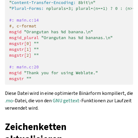
"
Content-Transfer-Encoding:
 8bit\n"
"
Plural-Forms:
 nplurals=3; plural=(n==1) ? 0 : (n>=2
#: main.c:14
#, c-format
msgid
"Orangutan has %d banana.\n"
msgid_plural
"Orangutan has %d bananas.\n"
msgstr[
0
]
""
msgstr[
1
]
""
msgstr[
2
]
""
#: main.c:20
msgid
"Thank you for using Weblate."
msgstr
""
Diese Datei wird in eine optimierte Binärform kompiliert, die
.mo
-Datei, die von den
GNU gettext
-Funktionen zur Laufzeit
verwendet wird.
Zeichenketten