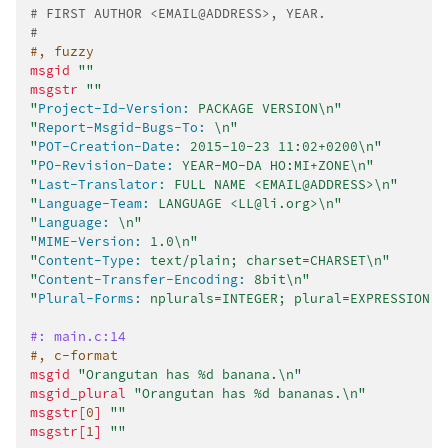
# FIRST AUTHOR <EMAIL@ADDRESS>, YEAR.
#
#, fuzzy
msgid
""
msgstr
""
"
Project-Id-Version:
 PACKAGE VERSION\n"
"
Report-Msgid-Bugs-To:
 \n"
"
POT-Creation-Date:
 2015-10-23 11:02+0200\n"
"
PO-Revision-Date:
 YEAR-MO-DA HO:MI+ZONE\n"
"
Last-Translator:
 FULL NAME <EMAIL@ADDRESS>\n"
"
Language-Team:
 LANGUAGE <LL@li.org>\n"
"
Language:
 \n"
"
MIME-Version:
 1.0\n"
"
Content-Type:
 text/plain; charset=CHARSET\n"
"
Content-Transfer-Encoding:
 8bit\n"
"
Plural-Forms:
 nplurals=INTEGER; plural=EXPRESSION;\
#: main.c:14
#, c-format
msgid
"Orangutan has %d banana.\n"
msgid_plural
"Orangutan has %d bananas.\n"
msgstr[
0
]
""
msgstr[
1
]
""