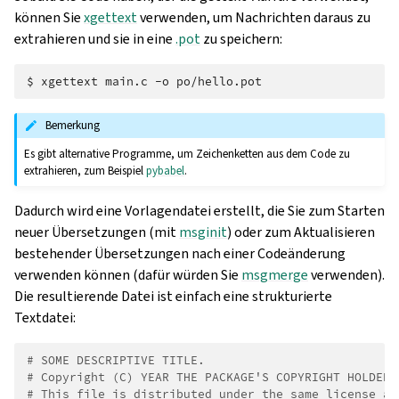
können Sie
xgettext
verwenden, um Nachrichten daraus zu
extrahieren und sie in eine
.pot
zu speichern:
$ 
xgettext
main.c
-o
Bemerkung
Es gibt alternative Programme, um Zeichenketten aus dem Code zu
extrahieren, zum Beispiel
pybabel
.
Dadurch wird eine Vorlagendatei erstellt, die Sie zum Starten
neuer Übersetzungen (mit
msginit
) oder zum Aktualisieren
bestehender Übersetzungen nach einer Codeänderung
verwenden können (dafür würden Sie
msgmerge
verwenden).
Die resultierende Datei ist einfach eine strukturierte
Textdatei:
# SOME DESCRIPTIVE TITLE.
# Copyright (C) YEAR THE PACKAGE'S COPYRIGHT HOLDER
# This file is distributed under the same license as