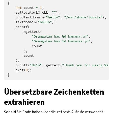
{
int
count
=
1
;
setlocale
(
LC_ALL
,
""
);
bindtextdomain
(
"hello"
,
"/usr/share/locale"
);
textdomain
(
"hello"
);
printf
(
ngettext
(
"Orangutan has %d banana.
\n
"
,
"Orangutan has %d bananas.
\n
"
,
count
),
count
);
printf
(
"%s
\n
"
,
gettext
(
"Thank you for using Webl
exit
(
0
);
}
Übersetzbare Zeichenketten
extrahieren
Sobald Sie Code haben, der die gettext-Aufrufe verwendet,