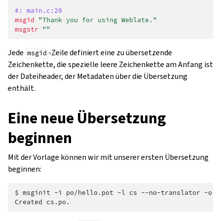
#: main.c:20
msgid
"Thank you for using Weblate."
msgstr
""
Jede
-Zeile definiert eine zu übersetzende
msgid
Zeichenkette, die spezielle leere Zeichenkette am Anfang ist
der Dateiheader, der Metadaten über die Übersetzung
enthält.
Eine neue Übersetzung
beginnen
Mit der Vorlage können wir mit unserer ersten Übersetzung
beginnen:
$ 
msginit
-i
po/hello.pot
-l
cs
--no-translator
-o
Created cs.po.