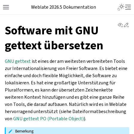
Weblate 2026.5 Dokumentation
View 
Ed
Software mit GNU
gettext übersetzen
GNU gettext
ist eines der am weitesten verbreiteten Tools
zur Internationalisierung von Freier Software. Es bietet eine
einfache und doch flexible Möglichkeit, die Software zu
lokalisieren. Es hat eine großartige Unterstützung für
Pluralformen, es kann der übersetzten Zeichenkette
weiteren Kontext hinzufügen und es gibt eine ganze Reihe
von Tools, die darauf aufbauen. Natürlich wird es in Weblate
hervorragend unterstützt (siehe Dateiformatbeschreibung
von
GNU gettext PO (Portable Object)
).
Bemerkung