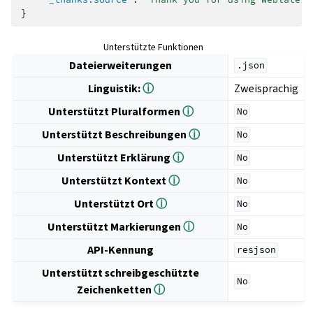
}
Unterstützte Funktionen
Dateierweiterungen
.json
Linguistik:
ⓘ
Zweisprachig
Unterstützt Pluralformen
ⓘ
No
Unterstützt Beschreibungen
ⓘ
No
Unterstützt Erklärung
ⓘ
No
Unterstützt Kontext
ⓘ
No
Unterstützt Ort
ⓘ
No
Unterstützt Markierungen
ⓘ
No
API-Kennung
resjson
Unterstützt schreibgeschützte
No
Zeichenketten
ⓘ