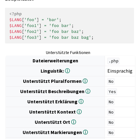
<?php
$LANG
[
'foo'
]
=
'bar'
;
$LANG
[
'foo1'
]
=
'foo bar'
;
$LANG
[
'foo2'
]
=
'foo bar baz'
;
$LANG
[
'foo3'
]
=
'foo bar baz bag'
;
Unterstützte Funktionen
Dateierweiterungen
.php
Linguistik:
ⓘ
Einsprachig
Unterstützt Pluralformen
ⓘ
No
Unterstützt Beschreibungen
ⓘ
Yes
Unterstützt Erklärung
ⓘ
No
Unterstützt Kontext
ⓘ
No
Unterstützt Ort
ⓘ
No
Unterstützt Markierungen
ⓘ
No