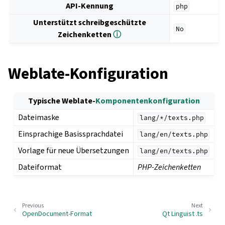
API-Kennung
php
Unterstützt schreibgeschützte
No
Zeichenketten
ⓘ
Weblate-Konfiguration
Typische Weblate-
Komponentenkonfiguration
Dateimaske
lang/*/texts.php
Einsprachige Basissprachdatei
lang/en/texts.php
Vorlage für neue Übersetzungen
lang/en/texts.php
Dateiformat
PHP-Zeichenketten
Previous
Next
OpenDocument-Format
Qt Linguist .ts