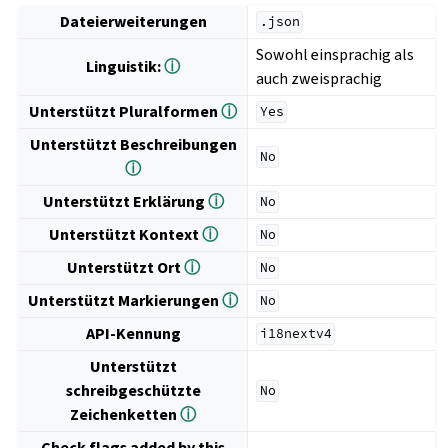
Dateierweiterungen
.json
Sowohl einsprachig als
Linguistik:
ⓘ
auch zweisprachig
Unterstützt Pluralformen
ⓘ
Yes
Unterstützt Beschreibungen
No
ⓘ
Unterstützt Erklärung
ⓘ
No
Unterstützt Kontext
ⓘ
No
Unterstützt Ort
ⓘ
No
Unterstützt Markierungen
ⓘ
No
API-Kennung
i18nextv4
Unterstützt
schreibgeschützte
No
Zeichenketten
ⓘ
Check flags added by this