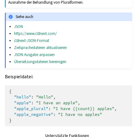
Ausnahme der Behandlung von Pluralformen.
Siehe auch
JSON
https://www.i18next.com/
i18next-JSON-Format
Zielsprachedateien aktualisieren
JSON-Ausgabe anpassen
Übersetzungsdateien bereinigen
Beispieldatei:
{
"hello"
:
"Hello"
,
"apple"
:
"I have an apple"
,
"apple_plural"
:
"I have {{count}} apples"
,
"apple_negative"
:
"I have no apples"
}
Unterstützte Funktionen