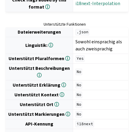
i18next-Interpolation
format
ⓘ
Unterstützte Funktionen
Dateierweiterungen
.json
Sowohl einsprachig als
Linguistik:
ⓘ
auch zweisprachig
Unterstützt Pluralformen
ⓘ
Yes
Unterstützt Beschreibungen
No
ⓘ
Unterstützt Erklärung
ⓘ
No
Unterstützt Kontext
ⓘ
No
Unterstützt Ort
ⓘ
No
Unterstützt Markierungen
ⓘ
No
API-Kennung
i18next