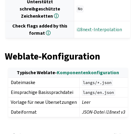
Unterstützt
schreibgeschützte
No
Zeichenketten
ⓘ
Check flags added by this
i18next-Interpolation
format
ⓘ
Weblate-Konfiguration
Typische Weblate-
Komponentenkonfiguration
Dateimaske
langs/*.json
Einsprachige Basissprachdatei
langs/en.json
Vorlage für neue Übersetzungen
Leer
Dateiformat
JSON-Datei i18next v3