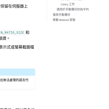
Celery 工作
定保留在伺服器上
適用於手動備份的指令列
復原手動備份
移動 Weblate 安裝
和
IN_RATIO_SIZE
驗證。
表示式或螢幕截圖檔
。
出無法處理的語言代