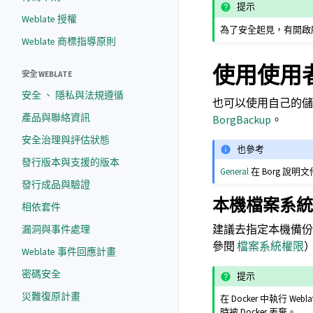
提示
Weblate 授權
為了安全起見，有開啟
Weblate 商標指導原則
使用使用
安全 WEBLATE
安全 、 隱私與法規遵循
也可以使用自己的儲
產品與聯絡資訊
BorgBackup
。
安全治理與評估狀態
也參考
發行版本與支援的版本
General
在 Borg 說明
發行成品與驗證
本機檔案系統
相依套件
建議去指定本機備
漏洞與事件處理
參閱
檔案系統權限
Weblate 事件回應計畫
密碼安全
提示
災難復原計畫
在 Docker 中執行
時被 Docker 丟棄。