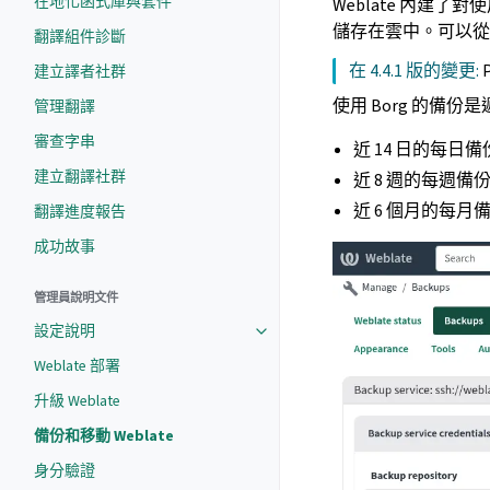
在地化函式庫與套件
Weblate 內建了對
儲存在雲中。可以
翻譯組件診斷
在 4.4.1 版的變更:
建立譯者社群
使用 Borg 的備份
管理翻譯
審查字串
近 14 日的每日備
建立翻譯社群
近 8 週的每週備
近 6 個月的每月
翻譯進度報告
成功故事
管理員說明文件
設定說明
Weblate 部署
升級 Weblate
備份和移動 Weblate
身分驗證