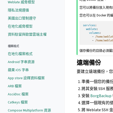
Weblate 威脅模型
您可以將備份放入現有
隱私法規遵循
您也可以在 Docke
美國出口管制遵守
services
:
在地化威脅模型
weblate
:
volumes
:
資料駐留與歐盟雲端主權
-
/home/webla
-
/home/webla
檔案格式
儲存備份的目錄必須屬於 U
在地化檔案格式
遠端備份
Android 字串資源
蘋果 iOS 字串
要建立遠端備份，
App store 詮釋資料檔案
準備一個您的備
ARB 檔案
將其安裝 SSH 
AsciiDoc 檔案
安裝
BorgBackup
Catkeys 檔案
選擇一個現有的
將 Weblate S
Compose Multiplatform 資源