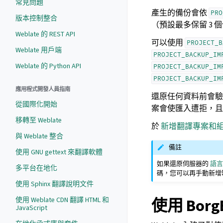
常見問題
產生的備份會依
PRO
版本控制整合
（預設最多保留 3 個
Weblate 的 REST API
可以使用
PROJECT_B
Weblate 用戶端
PROJECT_BACKUP_IM
Weblate 的 Python API
PROJECT_BACKUP_IM
PROJECT_BACKUP_IM
應用程式開發人員指南
還原任何資料前會驗
從國際化開始
案會使匯入遭拒，且
移轉至 Weblate
於
新增翻譯專案和
與 Weblate 整合
備註
使用 GNU gettext 來翻譯軟體
如果還原伺服器的
語
多平台在地化
碼，您可以再手動新增
使用 Sphinx 翻譯說明文件
使用 Bor
使用 Weblate CDN 翻譯 HTML 和
JavaScript