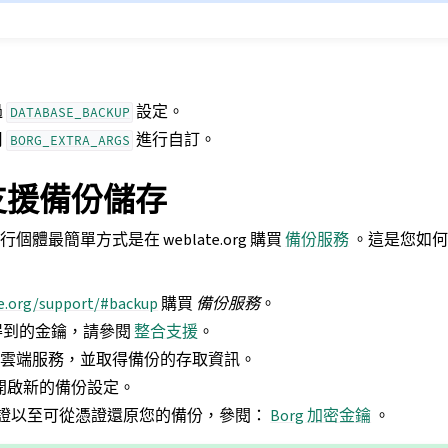
過
設定。
DATABASE_BACKUP
用
進行自訂。
BORG_EXTRA_ARGS
e 支援備份儲存
執行個體最簡單方式是在 weblate.org 購買
備份服務
。這是您如何
e.org/support/#backup
購買
備份服務
。
得到的金鑰，請參閱
整合支援
。
連線到雲端服務，並取得備份的存取資訊。
開啟新的備份設定。
g 憑證以至可從憑證還原您的備份，參閱：
Borg 加密金鑰
。