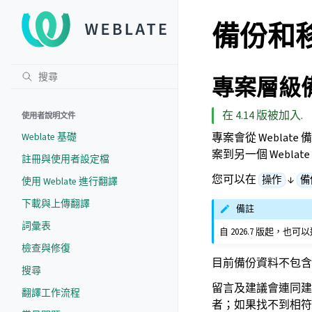
備份和移動
專案層級
在 4.14 版被加入.
使用者說明文件
Weblate 基礎
專案會從 Webl
案到另一個 Weblat
註冊與使用者設定檔
您可以在
↓
操作
備
使用 Weblate 進行翻譯
下載與上傳翻譯
備註
詞彙表
自 2026.7 版起，也可
檢查與修復
目前備份資料不包含
搜尋
留言及建議會連同建
翻譯工作流程
者；如果找不到相符