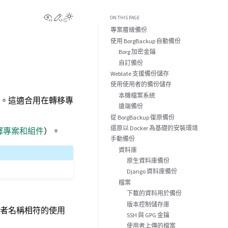
View this page
Edit this page
ON THIS PAGE
專案層級備份
使用 BorgBackup 自動備份
Borg 加密金鑰
自訂備份
Weblate 支援備份儲存
使用使用者的備份儲存
本機檔案系統
）。這適合用在轉移專
遠端備份
從 BorgBackup 復原備份
還原以 Docker 為基礎的安裝環境
譯專案和組件
）。
手動備份
資料庫
原生資料庫備份
Django 資料庫備份
檔案
下載的資料用於備份
版本控制儲存庫
者名稱相符的使用
SSH 與 GPG 金鑰
使用者上傳的檔案