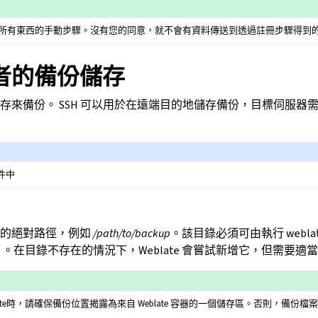
所有東西的手動步驟。沒有您的同意，就不會有資料傳送到透過註冊步驟得到
者的備份儲存
存來備份。 SSH 可以用於在遠端目的地儲存備份，目標伺服器
文件中
份的絕對路徑，例如
/path/to/backup
。該目錄必須可由執行 webla
）。在目錄不存在的情況下，Weblate 會嘗試新增它，但需要適
 Weblate時，請確保備份位置揭露為來自 Weblate 容器的一個儲存區。否則，備