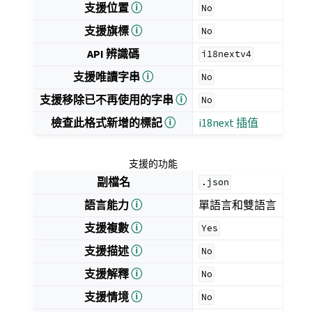
支援位置
ⓘ
No
支援旗標
ⓘ
No
API 辨識碼
i18nextv4
支援唯讀字串
ⓘ
No
支援移除已不再使用的字串
ⓘ
No
檢查此格式新增的標記
ⓘ
i18next 插值
支援的功能
副檔名
.json
語言能力
ⓘ
單語言和雙語言
支援複數
ⓘ
Yes
支援描述
ⓘ
No
支援解釋
ⓘ
No
支援情境
ⓘ
No