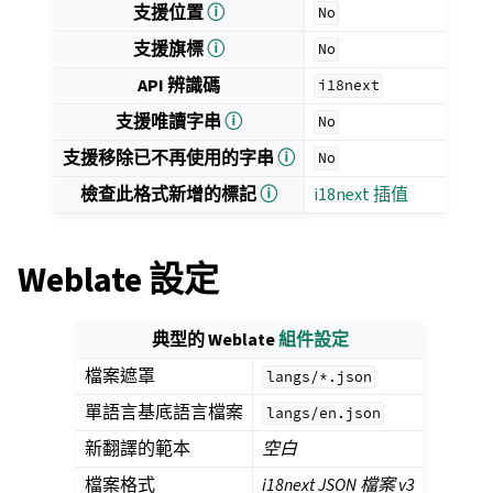
支援位置
ⓘ
No
支援旗標
ⓘ
No
API 辨識碼
i18next
支援唯讀字串
ⓘ
No
支援移除已不再使用的字串
ⓘ
No
檢查此格式新增的標記
ⓘ
i18next 插值
Weblate 設定
典型的 Weblate
組件設定
檔案遮罩
langs/*.json
單語言基底語言檔案
langs/en.json
新翻譯的範本
空白
檔案格式
i18next JSON 檔案 v3