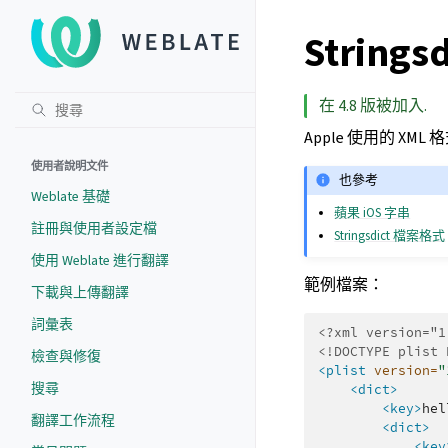
Strings
在 4.8 版被加入.
Apple 使用的 X
使用者說明文件
也參考
Weblate 基礎
蘋果 iOS 字串
註冊與使用者設定檔
Stringsdict 檔案格式
使用 Weblate 進行翻譯
範例檔案：
下載與上傳翻譯
詞彙表
<?xml version="1
<!DOCTYPE plist 
檢查與修復
<plist
version=
"
搜尋
<dict>
<key>
hel
翻譯工作流程
<dict>
<key