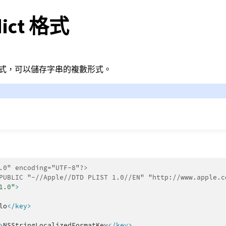
dict 格式
ML 格式，可以儲存字串的複數形式。
.0" encoding="UTF-8"?>
PUBLIC "-//Apple//DTD PLIST 1.0//EN" "http://www.apple.c
1.0"
>
lo
</key>
>
NSStringLocalizedFormatKey
</key>