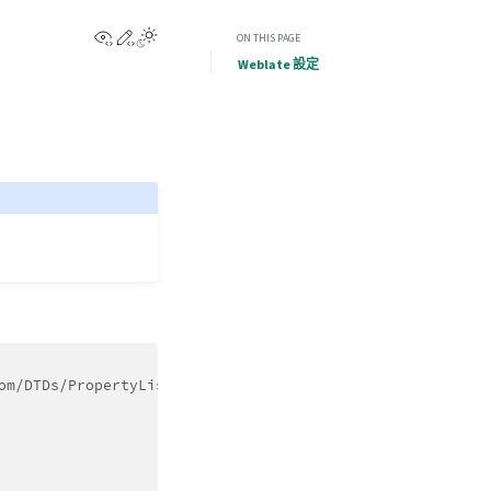
View this page
Edit this page
ON THIS PAGE
Weblate 設定
om/DTDs/PropertyList-1.0.dtd">