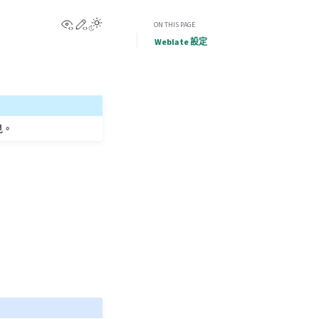
View this page
Edit this page
ON THIS PAGE
Weblate 設定
見。