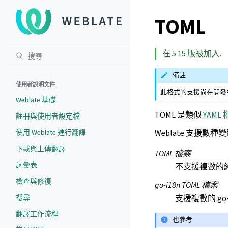
TOML
在 5.15 版被加入.
備註
使用者說明文件
此格式的支援尚在開發
Weblate 基礎
TOML 是類似
YAML
註冊與使用者設定檔
Weblate 支援數種
使用 Weblate 進行翻譯
下載與上傳翻譯
TOML 檔案
詞彙表
不支援複數的純 
檢查與修復
go-i18n TOML 檔案
支援複數的 go-
搜尋
翻譯工作流程
也參考