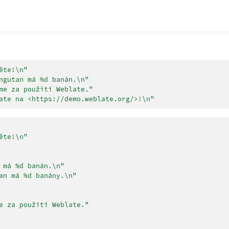
ěte!
\n
"
ngutan má %d banán.
\n
"
me za použití Weblate."
ate na <https://demo.weblate.org/>!
\n
"
ěte!
\n
"
 má %d banán.
\n
"
an má %d banány.
\n
"
e za použití Weblate."