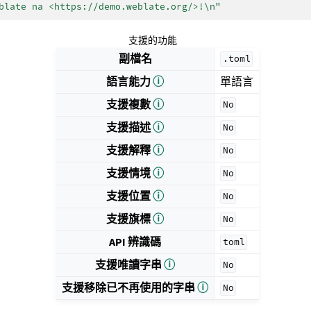
blate na <https://demo.weblate.org/>!
\n
"
支援的功能
副檔名
.toml
語言能力
ⓘ
單語言
支援複數
ⓘ
No
支援描述
ⓘ
No
支援解釋
ⓘ
No
支援情境
ⓘ
No
支援位置
ⓘ
No
支援旗標
ⓘ
No
API 辨識碼
toml
支援唯讀字串
ⓘ
No
支援移除已不再使用的字串
ⓘ
No