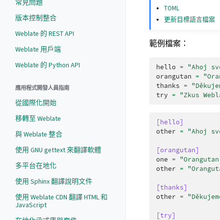
常見問題
TOML
版本控制整合
更新目標語言檔案
Weblate 的 REST API
範例檔案：
Weblate 用戶端
Weblate 的 Python API
hello
=
"Ahoj sv
orangutan
=
"Ora
thanks
=
"Děkuje
應用程式開發人員指南
try
=
"Zkus Webl
從國際化開始
移轉至 Weblate
[hello]
other
=
"Ahoj sv
與 Weblate 整合
使用 GNU gettext 來翻譯軟體
[orangutan]
one
=
"Orangutan
多平台在地化
other
=
"Orangut
使用 Sphinx 翻譯說明文件
[thanks]
other
=
"Děkujem
使用 Weblate CDN 翻譯 HTML 和
JavaScript
[try]