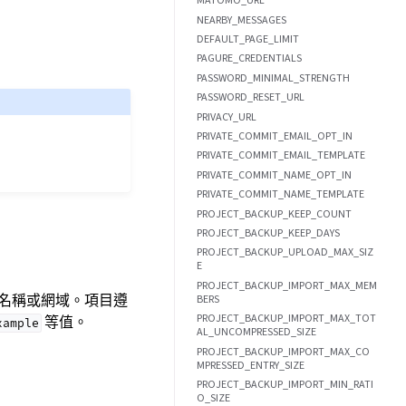
MATOMO_URL
NEARBY_MESSAGES
DEFAULT_PAGE_LIMIT
PAGURE_CREDENTIALS
PASSWORD_MINIMAL_STRENGTH
PASSWORD_RESET_URL
PRIVACY_URL
PRIVATE_COMMIT_EMAIL_OPT_IN
PRIVATE_COMMIT_EMAIL_TEMPLATE
PRIVATE_COMMIT_NAME_OPT_IN
PRIVATE_COMMIT_NAME_TEMPLATE
PROJECT_BACKUP_KEEP_COUNT
PROJECT_BACKUP_KEEP_DAYS
PROJECT_BACKUP_UPLOAD_MAX_SIZ
E
PROJECT_BACKUP_IMPORT_MAX_MEM
名稱或網域。項目遵
BERS
PROJECT_BACKUP_IMPORT_MAX_TOT
等值。
xample
AL_UNCOMPRESSED_SIZE
PROJECT_BACKUP_IMPORT_MAX_CO
MPRESSED_ENTRY_SIZE
PROJECT_BACKUP_IMPORT_MIN_RATI
O_SIZE