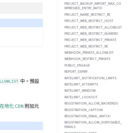
PROJECT_BACKUP_IMPORT_MAX_CO
MPRESSED_ENTRY_RATIO
PROJECT_NAME_RESTRICT_RE
PROJECT_WEB_RESTRICT_HOST
PROJECT_WEB_RESTRICT_ALLOWLIST
PROJECT_WEB_RESTRICT_NUMERIC
PROJECT_WEB_RESTRICT_PRIVATE
PROJECT_WEB_RESTRICT_RE
WEBHOOK_PRIVATE_ALLOWLIST
WEBHOOK_RESTRICT_PRIVATE
PUBLIC_ENGAGE
REPORT_EXPIRY
RATELIMIT_NOTIFICATION_LIMITS
中。預設
LLOWLIST
RATELIMIT_ATTEMPTS
RATELIMIT_WINDOW
RATELIMIT_LOCKOUT
REGISTRATION_ALLOW_BACKENDS
pt 在地化 CDN
附加元
REGISTRATION_CAPTCHA
REGISTRATION_EMAIL_MATCH
REGISTRATION_ALLOW_DISPOSABLE_
EMAILS