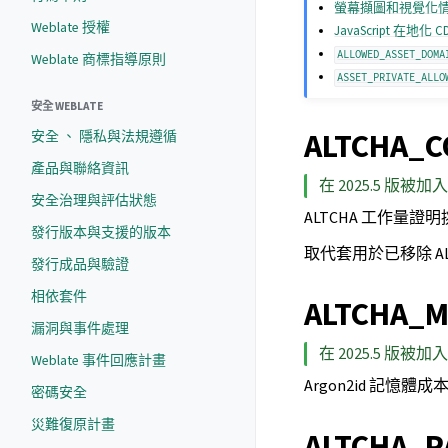
螢幕擷圖和視覺化
Weblate 授權
JavaScript 在地化 C
ALLOWED_ASSET_DOMA
Weblate 商標指導原則
ASSET_PRIVATE_ALLO
安全 WEBLATE
ALTCHA_C
安全 、 隱私與法規遵循
產品與聯絡資訊
在 2025.5 版被加入
安全治理與評估狀態
ALTCHA 工作量證明
發行版本與支援的版本
取代套用於已移除 ALTCH
發行成品與驗證
相依套件
ALTCHA_
漏洞與事件處理
在 2025.5 版被加入
Weblate 事件回應計畫
Argon2id 記憶體
密碼安全
災難復原計畫
ALTCHA_P