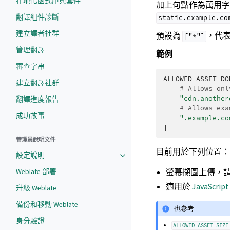
在地化函式庫與套件
加上句點作為萬用
翻譯組件診斷
static.example.co
建立譯者社群
預設為
，代
["*"]
管理翻譯
範例
審查字串
ALLOWED_ASSET_DO
建立翻譯社群
# Allows onl
"cdn.another
翻譯進度報告
# Allows exa
成功故事
".example.co
]
管理員說明文件
目前用於下列位置：
設定說明
Weblate 部署
螢幕擷圖上傳，
適用於
JavaScri
升級 Weblate
備份和移動 Weblate
也參考
身分驗證
ALLOWED_ASSET_SIZE