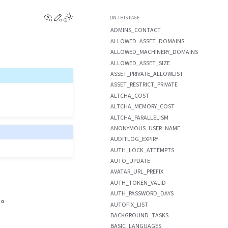
View this page
Edit this page
ON THIS PAGE
ADMINS_CONTACT
ALLOWED_ASSET_DOMAINS
ALLOWED_MACHINERY_DOMAINS
ALLOWED_ASSET_SIZE
ASSET_PRIVATE_ALLOWLIST
ASSET_RESTRICT_PRIVATE
ALTCHA_COST
ALTCHA_MEMORY_COST
ALTCHA_PARALLELISM
ANONYMOUS_USER_NAME
AUDITLOG_EXPIRY
AUTH_LOCK_ATTEMPTS
AUTO_UPDATE
AVATAR_URL_PREFIX
AUTH_TOKEN_VALID
AUTH_PASSWORD_DAYS
。
AUTOFIX_LIST
BACKGROUND_TASKS
BASIC_LANGUAGES