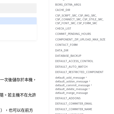
BORG_EXTRA_ARGS
CACHE_DIR
CSP_SCRIPT_SRC, CSP_IMG_SRC,
CSP_CONNECT_SRC, CSP_STYLE_SRC,
CSP_FONT_SRC, CSP_FORM_SRC
CHECK_LIST
COMMIT_PENDING_HOURS
COMPONENT_ZIP_UPLOAD_MAX_SIZE
CONTACT_FORM
DATA_DIR
DATABASE_BACKUP
DEFAULT_ACCESS_CONTROL
DEFAULT_AUTO_WATCH
DEFAULT_RESTRICTED_COMPONENT
default_add_message，
載一次後儲存於本機，
default_addon_message，
default_commit_message，
default_delete_message，
default_merge_message
否跟隨。若主機不在允許
DEFAULT_ADDONS
DEFAULT_COMMITER_EMAIL
DEFAULT_COMMITER_NAME
），也可以在前方