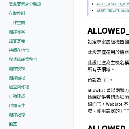
雙重要素身分驗證
ASSET_RESTRICT_PRI
ASSET_PRIVATE_ALLO
存取控制
工作空間
ALLOWED
翻譯專案
語言定義
設定專案層級機器翻
持續在地化
此設定僅適用於機
程式碼託管整合
此設定應為主機名稱
翻譯授權
所有子網域。
翻譯過程
預設為
。
[]
檢查與修復
allowlist 
自動建議
遠端提供者錯誤細節
線而言，Webla
附加元件
域。使用設定的
HT
翻譯記憶
設定
ALLOWED_