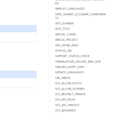
ED
SIMPLIFY_LANGUAGES
HIDE_SHARED_GLOSSARY_COMPONEN
TS
SITE_DOMAIN
SITE_TITLE
SPECIAL_CHARS
SINGLE_PROJECT
SSH_EXTRA_ARGS
STATUS_URL
SUPPORT_STATUS_CHECK
TRANSLATION_UPLOAD_MAX_SIZE
UNUSED_ALERT_DAYS
UPDATE_LANGUAGES
URL_PREFIX
VCS_ALLOW_HOSTS
VCS_ALLOW_SCHEMES
VCS_RESTRICT_PRIVATE
VCS_API_DELAY
VCS_API_TIMEOUT
VCS_BACKENDS