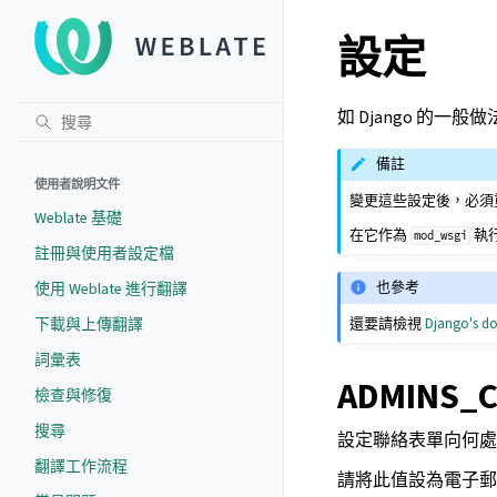
設定
如 Django 的一
備註
使用者說明文件
變更這些設定後，必須重新啟動
Weblate 基礎
在它作為
執行
mod_wsgi
註冊與使用者設定檔
也參考
使用 Weblate 進行翻譯
還要請檢視
Django's d
下載與上傳翻譯
詞彙表
ADMINS_
檢查與修復
搜尋
設定聯絡表單向何
翻譯工作流程
請將此值設為電子郵