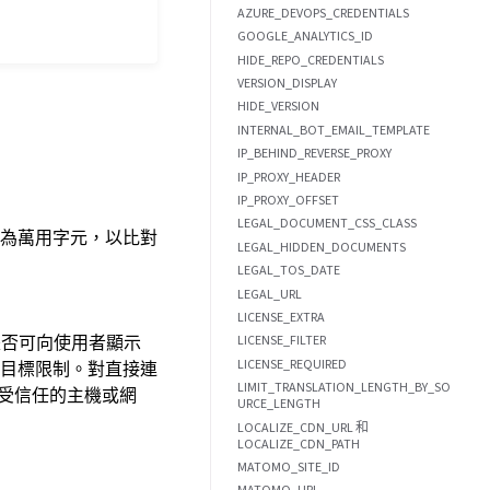
AZURE_DEVOPS_CREDENTIALS
GOOGLE_ANALYTICS_ID
HIDE_REPO_CREDENTIALS
VERSION_DISPLAY
HIDE_VERSION
INTERNAL_BOT_EMAIL_TEMPLATE
IP_BEHIND_REVERSE_PROXY
IP_PROXY_HEADER
IP_PROXY_OFFSET
LEGAL_DOCUMENT_CSS_CLASS
為萬用字元，以比對
LEGAL_HIDDEN_DOCUMENTS
LEGAL_TOS_DATE
LEGAL_URL
LICENSE_EXTRA
定是否可向使用者顯示
LICENSE_FILTER
LICENSE_REQUIRED
目標限制。對直接連
LIMIT_TRANSLATION_LENGTH_BY_SO
地受信任的主機或網
URCE_LENGTH
LOCALIZE_CDN_URL 和
LOCALIZE_CDN_PATH
MATOMO_SITE_ID