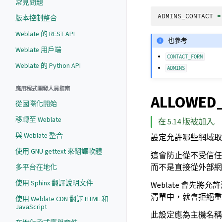
常見問題
ADMINS_CONTACT
=
版本控制整合
Weblate 的 REST API
也參考
Weblate 用戶端
CONTACT_FORM
Weblate 的 Python API
ADMINS
應用程式開發人員指南
ALLOWED
從國際化開始
移轉至 Weblate
在 5.14 版被加入.
與 Weblate 整合
設定允許哪些網域取得 
使用 GNU gettext 來翻譯軟體
這會防止從不受信任
而不是直接從外部網
多平台在地化
使用 Sphinx 翻譯說明文件
Weblate 會先
清單中，就會拒絕重
使用 Weblate CDN 翻譯 HTML 和
JavaScript
此設定應為主機名