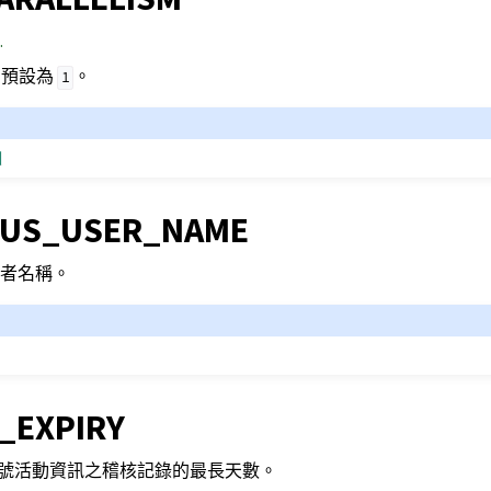
.
數。預設為
。
1
制
US_USER_NAME
者名稱。
_EXPIRY
含有帳號活動資訊之稽核記錄的最長天數。