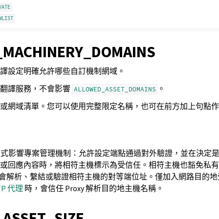
VATE
WLIST
_MACHINERY_DOMAINS
譯設定明確允許哪些自訂機制網域。
器翻譯服務，不會影響
。
ALLOWED_ASSET_DOMAINS
或網域清單。您可以使用完整限定名稱，也可在前方加上句點作
會以兩種方式影響專案管理機制：允許設定端點通過對外驗證，並在決
或回應內容時，將相符主機標示為受信任。相符主機也豁免私有
te 不會解析、繫結或驗證相符主機的對等端位址。僅加入網路目的
TP 代理
時，會信任 Proxy 解析目的地主機名稱。
ASSET_SIZE