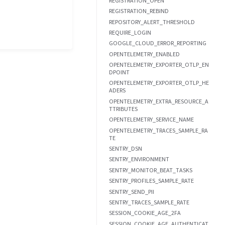
REGISTRATION_OPEN
REGISTRATION_REBIND
REPOSITORY_ALERT_THRESHOLD
REQUIRE_LOGIN
GOOGLE_CLOUD_ERROR_REPORTING
OPENTELEMETRY_ENABLED
OPENTELEMETRY_EXPORTER_OTLP_EN
DPOINT
OPENTELEMETRY_EXPORTER_OTLP_HE
ADERS
OPENTELEMETRY_EXTRA_RESOURCE_A
TTRIBUTES
OPENTELEMETRY_SERVICE_NAME
OPENTELEMETRY_TRACES_SAMPLE_RA
TE
SENTRY_DSN
SENTRY_ENVIRONMENT
SENTRY_MONITOR_BEAT_TASKS
SENTRY_PROFILES_SAMPLE_RATE
SENTRY_SEND_PII
SENTRY_TRACES_SAMPLE_RATE
SESSION_COOKIE_AGE_2FA
SESSION_COOKIE_AGE_AUTHENTICAT