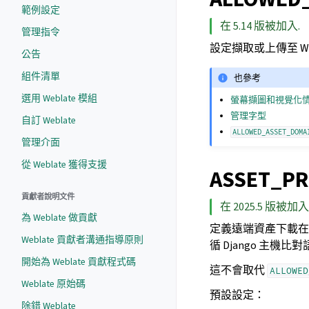
範例設定
在 5.14 版被加入.
管理指令
設定擷取或上傳至 We
公告
組件清單
也參考
選用 Weblate 模組
螢幕擷圖和視覺化
管理字型
自訂 Weblate
ALLOWED_ASSET_DOMA
管理介面
從 Weblate 獲得支援
ASSET_PR
貢獻者說明文件
在 2025.5 版被加入
為 Weblate 做貢獻
定義遠端資產下載
Weblate 貢獻者溝通指導原則
循 Django 主機
開始為 Weblate 貢獻程式碼
這不會取代
ALLOWED
Weblate 原始碼
預設設定：
除錯 Weblate