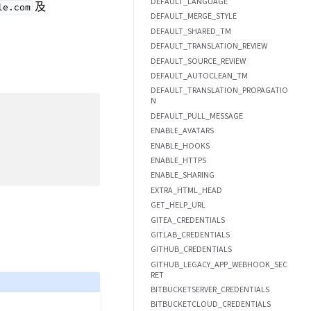
DEFAULT_LANGUAGE
及
le.com
DEFAULT_MERGE_STYLE
DEFAULT_SHARED_TM
DEFAULT_TRANSLATION_REVIEW
DEFAULT_SOURCE_REVIEW
DEFAULT_AUTOCLEAN_TM
DEFAULT_TRANSLATION_PROPAGATIO
N
DEFAULT_PULL_MESSAGE
ENABLE_AVATARS
ENABLE_HOOKS
ENABLE_HTTPS
ENABLE_SHARING
EXTRA_HTML_HEAD
GET_HELP_URL
GITEA_CREDENTIALS
GITLAB_CREDENTIALS
GITHUB_CREDENTIALS
GITHUB_LEGACY_APP_WEBHOOK_SEC
RET
BITBUCKETSERVER_CREDENTIALS
BITBUCKETCLOUD_CREDENTIALS