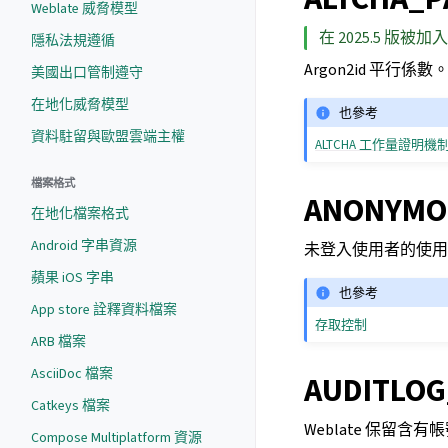
Weblate 威脅模型
在 2025.5 版被加入
隱私法規遵循
Argon2id 平行係
美國出口管制遵守
在地化威脅模型
也參考
資料駐留與歐盟雲端主權
ALTCHA 工作量證明機
檔案格式
ANONYMO
在地化檔案格式
Android 字串資源
未登入使用者的使用
蘋果 iOS 字串
也參考
App store 詮釋資料檔案
存取控制
ARB 檔案
AsciiDoc 檔案
AUDITLOG
Catkeys 檔案
Weblate 保留
Compose Multiplatform 資源