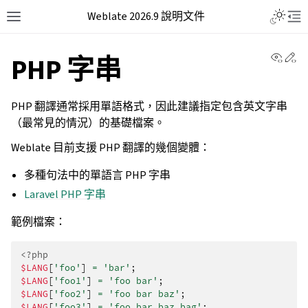
Weblate 2026.9 說明文件
View 
Ed
PHP 字串
PHP 翻譯通常採用單語格式，因此建議指定包含英文字串
（最常見的情況）的基礎檔案。
Weblate 目前支援 PHP 翻譯的幾個變體：
多種句法中的單語言 PHP 字串
Laravel PHP 字串
範例檔案：
<?php
$LANG
[
'foo'
]
=
'bar'
;
$LANG
[
'foo1'
]
=
'foo bar'
;
$LANG
[
'foo2'
]
=
'foo bar baz'
;
$LANG
[
'foo3'
]
=
'foo bar baz bag'
;