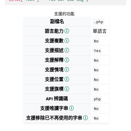
支援的功能
副檔名
.php
語言能力
ⓘ
單語言
支援複數
ⓘ
No
支援描述
ⓘ
Yes
支援解釋
ⓘ
No
支援情境
ⓘ
No
支援位置
ⓘ
No
支援旗標
ⓘ
No
API 辨識碼
php
支援唯讀字串
ⓘ
No
支援移除已不再使用的字串
ⓘ
No