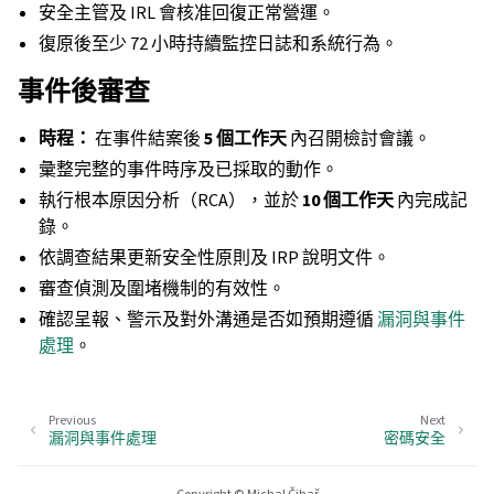
安全主管及 IRL 會核准回復正常營運。
復原後至少 72 小時持續監控日誌和系統行為。
事件後審查
時程：
在事件結案後
5 個工作天
內召開檢討會議。
彙整完整的事件時序及已採取的動作。
執行根本原因分析（RCA），並於
10 個工作天
內完成記
錄。
依調查結果更新安全性原則及 IRP 說明文件。
審查偵測及圍堵機制的有效性。
確認呈報、警示及對外溝通是否如預期遵循
漏洞與事件
處理
。
Previous
Next
漏洞與事件處理
密碼安全
Copyright © Michal Čihař