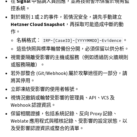
在
Signal
中協調人員回應，並將技術警示保留於現有監
控系統。
對於類別 1 或 2 的事件，若情況安全，請先手動建立
Hetzner Cloud Snapshot
，再採取可能造成中斷的動
作。
名稱格式：
。
IRP-[CaseID]-[YYYYMMDD]-Evidence
這些快照與標準輪替備份分開，必須保留以供分析。
視需要隔離受影響的主機或服務（例如透過防火牆規則
或服務隔離）。
若外部整合 (Git/Webhook) 屬於攻擊途徑的一部分，請
將其停用。
立即凍結受影響的使用者帳號。
視情況撤銷或輪替受影響的管理員、API、VCS 及
Webhook 認證資訊。
保留相關證據，包括系統記錄、反向 Proxy 記錄、
Weblate 應用程式與稽核記錄、受影響的設定狀態，以
及受影響認證資訊或整合的清單。