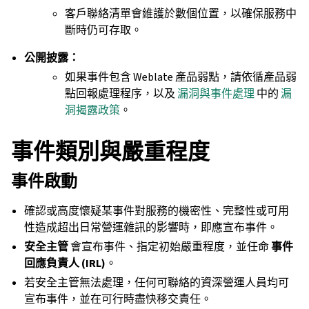
客戶聯絡清單會維護於數個位置，以確保服務中
斷時仍可存取。
公開披露：
如果事件包含 Weblate 產品弱點，請依循產品弱
點回報處理程序，以及
漏洞與事件處理
中的
漏
洞揭露政策
。
事件類別與嚴重程度
事件啟動
確認或高度懷疑某事件對服務的機密性、完整性或可用
性造成超出日常營運雜訊的影響時，即應宣布事件。
安全主管
會宣布事件、指定初始嚴重程度，並任命
事件
回應負責人 (IRL)
。
若安全主管無法處理，任何可聯絡的資深營運人員均可
宣布事件，並在可行時盡快移交責任。