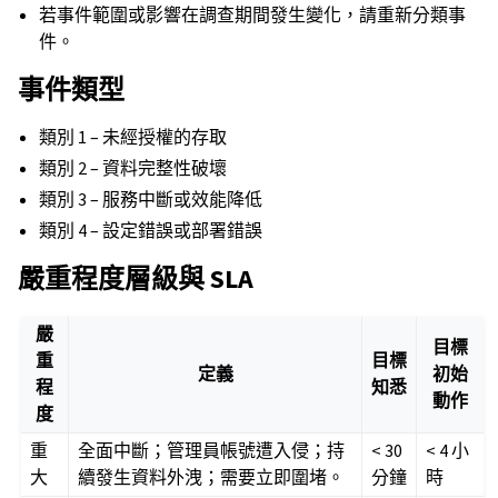
若事件範圍或影響在調查期間發生變化，請重新分類事
件。
事件類型
類別 1 – 未經授權的存取
類別 2 – 資料完整性破壞
類別 3 – 服務中斷或效能降低
類別 4 – 設定錯誤或部署錯誤
嚴重程度層級與 SLA
嚴
目標
重
目標
定義
初始
程
知悉
動作
度
重
全面中斷；管理員帳號遭入侵；持
< 30
< 4 小
大
續發生資料外洩；需要立即圍堵。
分鐘
時