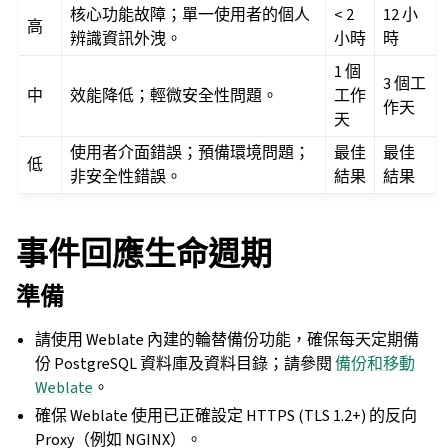
核心功能故障；單一使用者的個人
< 2
12 小
高
辨識資訊外洩。
小時
時
1 個
3 個工
中
效能降低；輕微安全性問題。
工作
作天
天
使用者介面錯誤；預備環境問題；
最佳
最佳
低
非安全性錯誤。
結果
結果
事件回應生命週期
準備
請使用 Weblate 內建的輪替備份功能，確保每天定期備
份 PostgreSQL 資料庫及資料目錄；請參閱
備份和移動
Weblate
。
確保 Weblate 使用已正確設定 HTTPS (TLS 1.2+) 的反向
Proxy（例如 NGINX）。