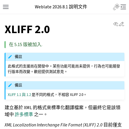
Weblate 2026.8.1 說明文件
View 
Ed
XLIFF 2.0
在 5.15 版被加入.
備註
此格式的支援尚在開發中。某些功能可能尚未提供，行為也可能隨發
行版本而改變。歡迎提供測試意見。
備註
XLIFF 1.1 與 1.2
是不同的格式，不相容 XLIFF 2.0。
建立基於 XML 的格式來標準化翻譯檔案，但最終它是該領
域中
許多標準
之一。
XML Localization Interchange File Format (XLIFF) 2.0
目前僅支