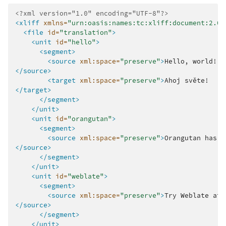
<?xml version="1.0" encoding="UTF-8"?>
<xliff
xmlns=
"urn:oasis:names:tc:xliff:document:2.0"
<file
id=
"translation"
>
<unit
id=
"hello"
>
<segment>
<source
xml:space=
"preserve"
>
Hello,
</source>
<target
xml:space=
"preserve"
>
Ahoj
</target>
</segment>
</unit>
<unit
id=
"orangutan"
>
<segment>
<source
xml:space=
"preserve"
>
Orangutan
has
%
</source>
</segment>
</unit>
<unit
id=
"weblate"
>
<segment>
<source
xml:space=
"preserve"
>
Try
Weblate
at
</source>
</segment>
</unit>