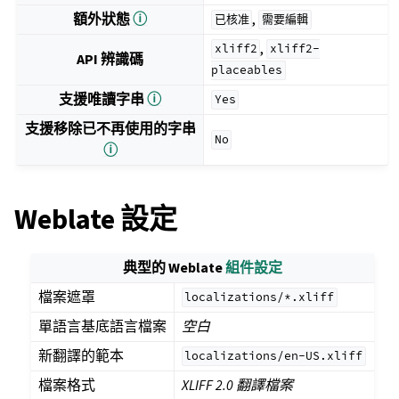
額外狀態
ⓘ
,
已核准
需要編輯
,
xliff2
xliff2-
API 辨識碼
placeables
支援唯讀字串
ⓘ
Yes
支援移除已不再使用的字串
No
ⓘ
Weblate 設定
典型的 Weblate
組件設定
檔案遮罩
localizations/*.xliff
單語言基底語言檔案
空白
新翻譯的範本
localizations/en-US.xliff
檔案格式
XLIFF 2.0 翻譯檔案