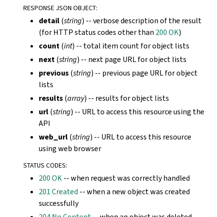
RESPONSE JSON OBJECT
:
detail
(
string
) -- verbose description of the result
(for HTTP status codes other than
200 OK
)
count
(
int
) -- total item count for object lists
next
(
string
) -- next page URL for object lists
previous
(
string
) -- previous page URL for object
lists
results
(
array
) -- results for object lists
url
(
string
) -- URL to access this resource using the
API
web_url
(
string
) -- URL to access this resource
using web browser
STATUS CODES
:
200 OK
-- when request was correctly handled
201 Created
-- when a new object was created
successfully
204 No Content
-- when an object was deleted