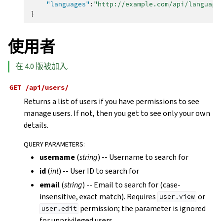
"languages"
:
"http://example.com/api/language
}
使用者
在 4.0 版被加入.
GET
/api/users/
Returns a list of users if you have permissions to see
manage users. If not, then you get to see only your own
details.
QUERY PARAMETERS
:
username
(
string
) -- Username to search for
id
(
int
) -- User ID to search for
email
(
string
) -- Email to search for (case-
insensitive, exact match). Requires
or
user.view
permission; the parameter is ignored
user.edit
for unprivileged users.