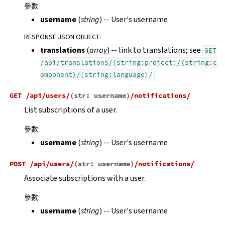
參數
:
username
(
string
) -- User's username
RESPONSE JSON OBJECT
:
translations
(
array
) -- link to translations; see
GET
/api/translations/(string:project)/(string:c
omponent)/(string:language)/
GET
/api/users/
(
str:
username
)
/notifications/
List subscriptions of a user.
參數
:
username
(
string
) -- User's username
POST
/api/users/
(
str:
username
)
/notifications/
Associate subscriptions with a user.
參數
:
username
(
string
) -- User's username