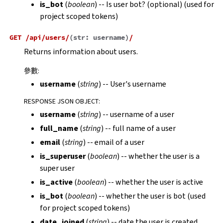
is_bot
(
boolean
) -- Is user bot? (optional) (used for
project scoped tokens)
GET
/api/users/
(
str:
username
)
/
Returns information about users.
參數
:
username
(
string
) -- User's username
RESPONSE JSON OBJECT
:
username
(
string
) -- username of a user
full_name
(
string
) -- full name of a user
email
(
string
) -- email of a user
is_superuser
(
boolean
) -- whether the user is a
super user
is_active
(
boolean
) -- whether the user is active
is_bot
(
boolean
) -- whether the user is bot (used
for project scoped tokens)
date_joined
(
string
) -- date the user is created