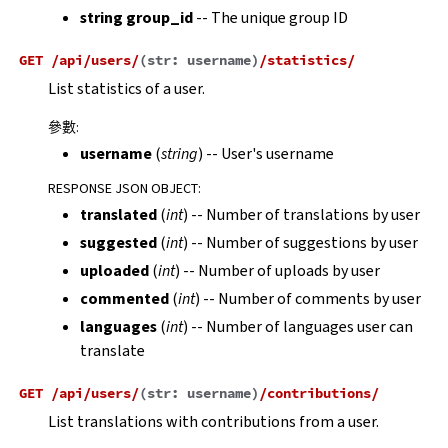
string group_id
-- The unique group ID
GET
/api/users/
(
str:
username
)
/statistics/
List statistics of a user.
參數
:
username
(
string
) -- User's username
RESPONSE JSON OBJECT
:
translated
(
int
) -- Number of translations by user
suggested
(
int
) -- Number of suggestions by user
uploaded
(
int
) -- Number of uploads by user
commented
(
int
) -- Number of comments by user
languages
(
int
) -- Number of languages user can
translate
GET
/api/users/
(
str:
username
)
/contributions/
List translations with contributions from a user.