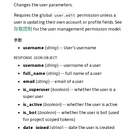
Changes the user parameters.
Requires the global
permission unless a
user.edit
user is updating their own account or profile fields. See
存取控制
for the user management permission model.
參數
:
username
(
string
) -- User's username
RESPONSE JSON OBJECT
:
username
(
string
) -- username of a user
full_name
(
string
) -- full name of a user
email
(
string
) -- email of a user
is_superuser
(
boolean
) -- whether the user is a
super user
is_active
(
boolean
) -- whether the user is active
is_bot
(
boolean
) -- whether the user is bot (used
for project scoped tokens)
date_joined
(
string
) -- date the user is created