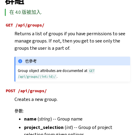
群組
在 4.0 版被加入.
GET
/api/groups/
Returns a list of groups if you have permissions to see
manage groups. If not, then you get to see only the
groups the user is a part of.
也參考
Group object attributes are documented at
GET
.
/api/groups/(int:id)/
POST
/api/groups/
Creates a new group.
參數
:
name
(
string
) -- Group name
project_selection
(
int
) -- Group of project
selection from given options