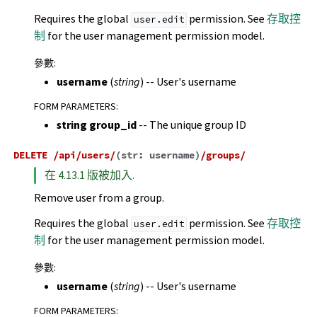
Requires the global
permission. See
存取控
user.edit
制
for the user management permission model.
參數
:
username
(
string
) -- User's username
FORM PARAMETERS
:
string group_id
-- The unique group ID
DELETE
/api/users/
(
str:
username
)
/groups/
在 4.13.1 版被加入.
Remove user from a group.
Requires the global
permission. See
存取控
user.edit
制
for the user management permission model.
參數
:
username
(
string
) -- User's username
FORM PARAMETERS
: