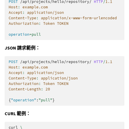
POST
/api/projects/hello/repository/
HTTP
/
1.1
Host
:
example.com
Accept
:
application/json
Content-Type
:
application/x-www-form-urlencoded
Authorization
:
Token TOKEN
operation
=
pull
JSON 請求範例：
POST
/api/projects/hello/repository/
HTTP
/
1.1
Host
:
example.com
Accept
:
application/json
Content-Type
:
application/json
Authorization
:
Token TOKEN
Content-Length
:
20
{
"operation"
:
"pull"
}
CURL 範例：
curl
\