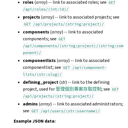
roles
(
array
) -- link to associated roles; see
GET
/api/roles/(int:id)/
projects
(
array
) -- link to associated projects; see
GET
/api/projects/(string:project)/
components
(
array
) -- link to associated
components; see
GET
/api/components/(string:project)/(string:com
ponent)/
componentlists
(
array
) -- link to associated
componentlist; see
GET
/api/component-
lists/(str:slug)/
defining_project
(
str
) -- link to the defining
project, used for
管理個別專案存取控制
; see
GET
/api/projects/(string:project)/
admins
(
array
) -- link to associated administrators;
see
GET
/api/users/(str:username)/
Example JSON data: