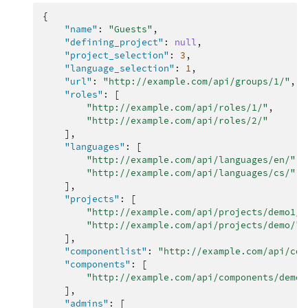
{
"name"
:
"Guests"
,
"defining_project"
:
null
,
"project_selection"
:
3
,
"language_selection"
:
1
,
"url"
:
"http://example.com/api/groups/1/"
,
"roles"
:
[
"http://example.com/api/roles/1/"
,
"http://example.com/api/roles/2/"
],
"languages"
:
[
"http://example.com/api/languages/en/"
,
"http://example.com/api/languages/cs/"
,
],
"projects"
:
[
"http://example.com/api/projects/demo1/"
"http://example.com/api/projects/demo/"
],
"componentlist"
:
"http://example.com/api/com
"components"
:
[
"http://example.com/api/components/demo/
],
"admins"
:
[