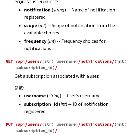
REQUEST JSON OBJECT
:
notification
(
string
) -- Name of notification
registered
scope
(
int
) -- Scope of notification from the
available choices
frequency
(
int
) -- Frequency choices for
notifications
GET
/api/users/
(
str:
username
)
/notifications/
(
int:
subscription_id
)
/
Get a subscription associated with a user.
參數
:
username
(
string
) -- User's username
subscription_id
(
int
) -- ID of notification
registered
PUT
/api/users/
(
str:
username
)
/notifications/
(
int:
subscription_id
)
/