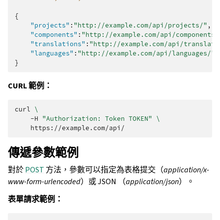
{
"projects"
:
"http://example.com/api/projects/"
,
"components"
:
"http://example.com/api/components/
"translations"
:
"http://example.com/api/translati
"languages"
:
"http://example.com/api/languages/"
}
CURL 範例：
curl
\
-H
"Authorization: Token TOKEN"
\
傳遞參數範例
對於
POST
方法，參數可以指定為表格提交（
application/x-
www-form-urlencoded
）或 JSON （
application/json
）。
表單請求範例：