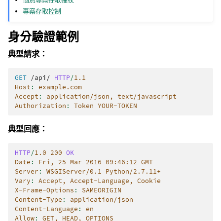
專案存取控制
身分驗證範例
典型請求：
GET
/api/
HTTP
/
1.1
Host
:
example.com
Accept
:
application/json, text/javascript
Authorization
:
Token YOUR-TOKEN
典型回應：
HTTP
/
1.0
200
OK
Date
:
Fri, 25 Mar 2016 09:46:12 GMT
Server
:
WSGIServer/0.1 Python/2.7.11+
Vary
:
Accept, Accept-Language, Cookie
X-Frame-Options
:
SAMEORIGIN
Content-Type
:
application/json
Content-Language
:
en
Allow
:
GET, HEAD, OPTIONS