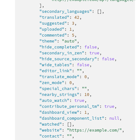
],
"secondary_languages"
:
[],
"translated"
:
42
,
"suggested"
:
3
,
"uploaded"
:
1
,
"commented"
:
5
,
"theme"
:
"auto"
,
"hide_completed"
:
false
,
"secondary_in_zen"
:
true
,
"hide_source_secondary"
:
false
,
"wide_tables"
:
false
,
"editor_link"
:
""
,
"translate_mode"
:
0
,
"zen_mode"
:
0
,
"special_chars"
:
""
,
"nearby_strings"
:
10
,
"auto_watch"
:
true
,
"contribute_personal_tm"
:
true
,
"dashboard_view"
:
1
,
"dashboard_component_list"
:
null
,
"watched"
:
[],
"website"
:
"https://example.com/"
,
"contact"
:
""
,