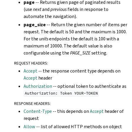
page
-- Returns given page of paginated results
(use
next
and
previous
fields in response to
automate the navigation).
page_size
-- Return the given number of items per
request. The default is 50 and the maximum is 1000.
For the
units
endpoints the default is 100 with a
maximum of 10000. The default value is also
configurable using the
PAGE_SIZE
setting.
REQUEST HEADERS
:
Accept
-- the response content type depends on
Accept
header
Authorization
-- optional token to authenticate as
Authorization:
Token
YOUR-TOKEN
RESPONSE HEADERS
:
Content-Type
-- this depends on
Accept
header of
request
Allow
-- list of allowed HTTP methods on object