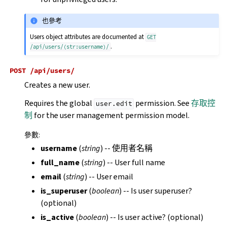
也參考
Users object attributes are documented at
GET
.
/api/users/(str:username)/
POST
/api/users/
Creates a new user.
Requires the global
permission. See
存取控
user.edit
制
for the user management permission model.
參數
:
username
(
string
) -- 使用者名稱
full_name
(
string
) -- User full name
email
(
string
) -- User email
is_superuser
(
boolean
) -- Is user superuser?
(optional)
is_active
(
boolean
) -- Is user active? (optional)