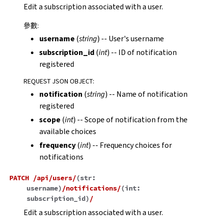
Edit a subscription associated with a user.
參數
:
username
(
string
) -- User's username
subscription_id
(
int
) -- ID of notification
registered
REQUEST JSON OBJECT
:
notification
(
string
) -- Name of notification
registered
scope
(
int
) -- Scope of notification from the
available choices
frequency
(
int
) -- Frequency choices for
notifications
PATCH
/api/users/
(
str:
username
)
/notifications/
(
int:
subscription_id
)
/
Edit a subscription associated with a user.