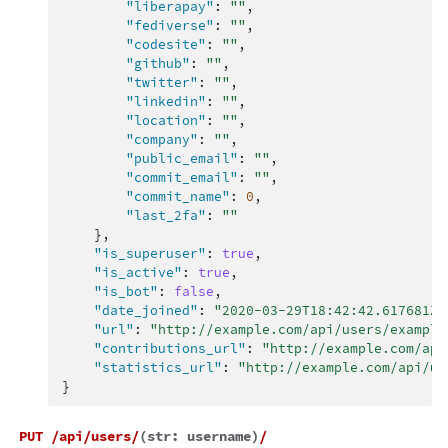
"liberapay"
:
""
,
"fediverse"
:
""
,
"codesite"
:
""
,
"github"
:
""
,
"twitter"
:
""
,
"linkedin"
:
""
,
"location"
:
""
,
"company"
:
""
,
"public_email"
:
""
,
"commit_email"
:
""
,
"commit_name"
:
0
,
"last_2fa"
:
""
},
"is_superuser"
:
true
,
"is_active"
:
true
,
"is_bot"
:
false
,
"date_joined"
:
"2020-03-29T18:42:42.617681Z"
"url"
:
"http://example.com/api/users/example
"contributions_url"
:
"http://example.com/api
"statistics_url"
:
"http://example.com/api/us
}
PUT
/api/users/
(
str:
username
)
/