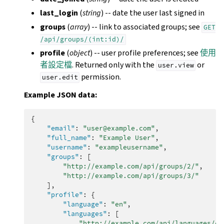
last_login
(
string
) -- date the user last signed in
groups
(
array
) -- link to associated groups; see
GET
/api/groups/(int:id)/
profile
(
object
) -- user profile preferences; see
使用
者設定檔
. Returned only with the
or
user.view
permission.
user.edit
Example JSON data:
{
"email"
:
"user@example.com"
,
"full_name"
:
"Example User"
,
"username"
:
"exampleusername"
,
"groups"
:
[
"http://example.com/api/groups/2/"
,
"http://example.com/api/groups/3/"
],
"profile"
:
{
"language"
:
"en"
,
"languages"
:
[
"http://example.com/api/languages/cs