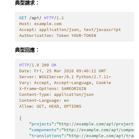
典型請求：
GET
/api/
HTTP
/
1.1
Host
:
example.com
Accept
:
application/json, text/javascript
Authorization
:
Token YOUR-TOKEN
典型回應：
HTTP
/
1.0
200
OK
Date
:
Fri, 25 Mar 2016 09:46:12 GMT
Server
:
WSGIServer/0.1 Python/2.7.11+
Vary
:
Accept, Accept-Language, Cookie
X-Frame-Options
:
SAMEORIGIN
Content-Type
:
application/json
Content-Language
:
en
Allow
:
GET, HEAD, OPTIONS
{
"projects"
:
"http://example.com/api/projects/
"components"
:
"http://example.com/api/compone
"translations"
:
"http://example.com/api/trans