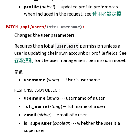
profile
(
object
) -- updated profile preferences
when included in the request; see
使用者設定檔
PATCH
/api/users/
(
str:
username
)
/
Changes the user parameters.
Requires the global
permission unless a
user.edit
user is updating their own account or profile fields. See
存取控制
for the user management permission model.
參數
:
username
(
string
) -- User's username
RESPONSE JSON OBJECT
:
username
(
string
) -- username of a user
full_name
(
string
) -- full name of a user
email
(
string
) -- email of a user
is_superuser
(
boolean
) -- whether the user is a
super user