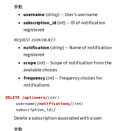
參數
:
username
(
string
) -- User's username
subscription_id
(
int
) -- ID of notification
registered
REQUEST JSON OBJECT
:
notification
(
string
) -- Name of notification
registered
scope
(
int
) -- Scope of notification from the
available choices
frequency
(
int
) -- Frequency choices for
notifications
DELETE
/api/users/
(
str:
username
)
/notifications/
(
int:
subscription_id
)
/
Delete a subscription associated with a user.
參數
: