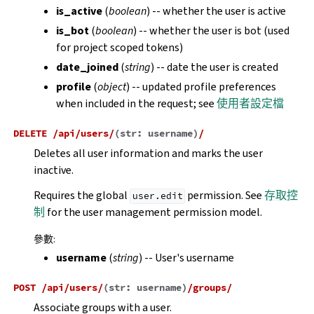
is_active
(
boolean
) -- whether the user is active
is_bot
(
boolean
) -- whether the user is bot (used
for project scoped tokens)
date_joined
(
string
) -- date the user is created
profile
(
object
) -- updated profile preferences
when included in the request; see
使用者設定檔
DELETE
/api/users/
(
str:
username
)
/
Deletes all user information and marks the user
inactive.
Requires the global
permission. See
存取控
user.edit
制
for the user management permission model.
參數
:
username
(
string
) -- User's username
POST
/api/users/
(
str:
username
)
/groups/
Associate groups with a user.