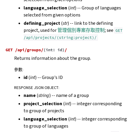
language_selection
(
int
) -- Group of languages
selected from given options
defining_project
(
str
) -- link to the defining
project, used for
管理個別專案存取控制
; see
GET
/api/projects/(string:project)/
GET
/api/groups/
(
int:
id
)
/
Returns information about the group.
參數
:
id
(
int
) -- Group's ID
RESPONSE JSON OBJECT
:
name
(
string
) -- name of a group
project_selection
(
int
) -- integer corresponding
to group of projects
language_selection
(
int
) -- integer corresponding
to group of languages