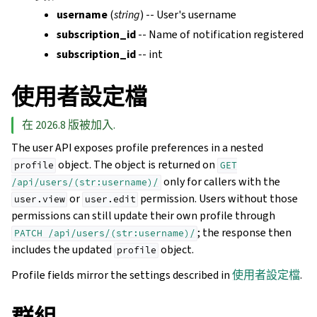
username
(
string
) -- User's username
subscription_id
-- Name of notification registered
subscription_id
-- int
使用者設定檔
在 2026.8 版被加入.
The user API exposes profile preferences in a nested
object. The object is returned on
profile
GET
only for callers with the
/api/users/(str:username)/
or
permission. Users without those
user.view
user.edit
permissions can still update their own profile through
; the response then
PATCH
/api/users/(str:username)/
includes the updated
object.
profile
Profile fields mirror the settings described in
使用者設定檔
.