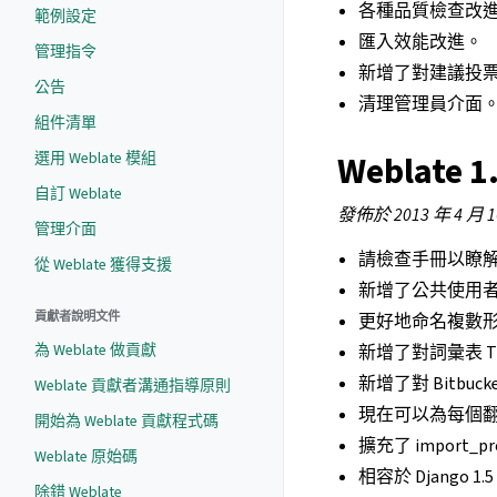
各種品質檢查改
範例設定
匯入效能改進。
管理指令
新增了對建議投
公告
清理管理員介面
組件清單
選用 Weblate 模組
Weblate 1
自訂 Weblate
發佈於 2013 年 4 月 
管理介面
請檢查手冊以瞭
從 Weblate 獲得支援
新增了公共使用
貢獻者說明文件
更好地命名複數
為 Weblate 做貢獻
新增了對詞彙表 T
新增了對 Bitbuc
Weblate 貢獻者溝通指導原則
現在可以為每個
開始為 Weblate 貢獻程式碼
擴充了 import_
Weblate 原始碼
相容於 Django 1.
除錯 Weblate