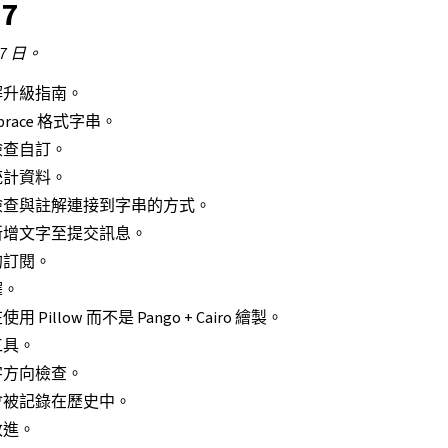
.7
 7 日。
解升級指南。
 brace 格式字串。
檢查自訂。
統計資料。
檢查與註解連接到字串的方式。
新增文字至提交訊息。
的訂閱。
譯。
Pillow 而不是 Pango + Cairo 繪製。
工具。
字方向檢查。
會被記錄在歷史中。
改進。