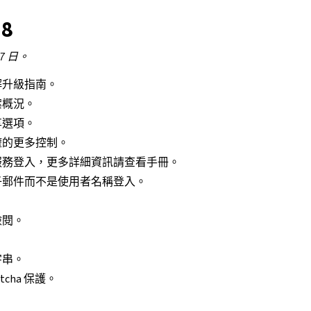
.8
 7 日。
解升級指南。
案概況。
享選項。
權的更多控制。
服務登入，更多詳細資訊請查看手冊。
子郵件而不是使用者名稱登入。
檢閱。
字串。
tcha 保護。