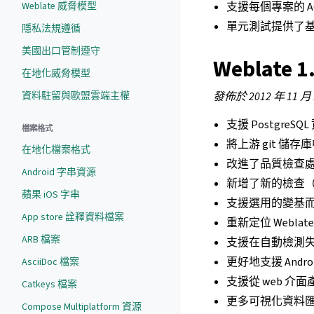
Weblate 威脅模型
支援每個專案的 A
單元測試提供了
隱私法規遵循
美國出口管制遵守
Weblate 1
在地化威脅模型
資料駐留與歐盟雲端主權
發佈於 2012 年 11 月
支援 PostgreS
檔案格式
將上游 git 儲
在地化檔案格式
改進了品質檢查
Android 字串資源
新增了新的檢查（B
蘋果 iOS 字串
支援選用的變基
App store 詮釋資料檔案
重新定位 Webla
ARB 檔案
支援在自動檢測
更好地支援 Andro
AsciiDoc 檔案
支援從 web 介面
Catkeys 檔案
更多可視化資料
Compose Multiplatform 資源