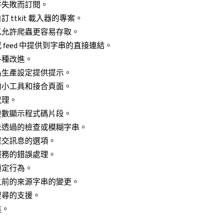
併失敗而訂閱。
 ttkit 載入器的專案。
以允許爬蟲更容易存取。
feed 中提供到字串的直接連結。
各種改進。
為生產設定提供提示。
的小工具和接合頁面。
處理。
變數顯示程式碼片段。
未透過的檢查或模糊字串。
提交訊息的選項。
服務的錯誤處理。
鎖定行為。
之前的來源字串的變更。
搜尋的支援。
進。