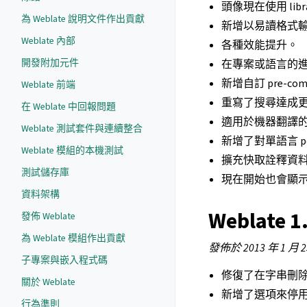
頭像現在使用 libra
為 Weblate 說明文件作出貢獻
新增以易讀格式輸出
Weblate 內部
各種效能提升。
開發附加元件
在專案或語言的
新增自訂 pre-
Weblate 前端
重寫了搜尋達成
在 Weblate 中回報問題
適用於機器翻譯
Weblate 測試套件與連續整合
新增了對單語言 p
Weblate 模組的本機測試
擴充快取詮釋資
測試儲存庫
現在開始也會顯
資料架構
Weblate 1
發佈 Weblate
為 Weblate 模組作出貢獻
發佈於 2013 年 1 月 
子專案與嵌入程式碼
修復了在字串刪除
關於 Weblate
新增了選項來停
行為準則