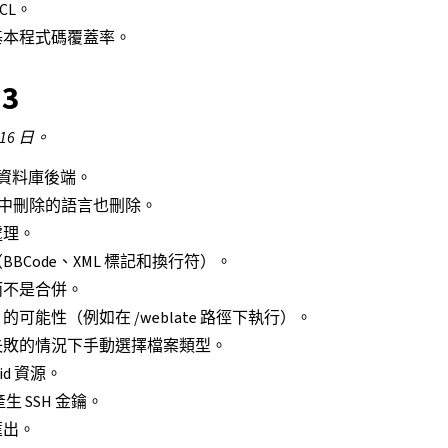
CL。
基本程式碼覆蓋率。
.3
 16 日。
QL 資料庫後端。
存庫中刪除的語言也刪除。
處理。
BCode、XML 標記和換行符）。
而不是合併。
te 的可能性（例如在 /weblate 路徑下執行）。
失敗的情況下手動選擇檔案類型。
id 資源。
產生 SSH 金鑰。
匯出。