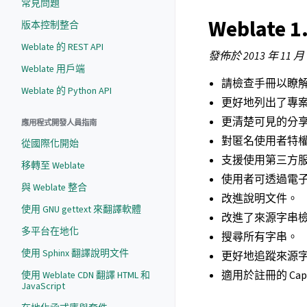
常見問題
Weblate 1
版本控制整合
Weblate 的 REST API
發佈於 2013 年 11 月
Weblate 用戶端
請檢查手冊以瞭
Weblate 的 Python API
更好地列出了專
更清楚可見的分
應用程式開發人員指南
對匿名使用者特
從國際化開始
支援使用第三方
移轉至 Weblate
使用者可透過電
與 Weblate 整合
改進說明文件。
使用 GNU gettext 來翻譯軟體
改進了來源字串
多平台在地化
搜尋所有字串。
使用 Sphinx 翻譯說明文件
更好地追蹤來源
適用於註冊的 Cap
使用 Weblate CDN 翻譯 HTML 和
JavaScript