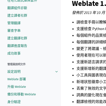
在地化函式庫與套件
Weblate 1
翻譯組件診斷
發佈於 2013 年 10 月
建立譯者社群
請檢查手冊以瞭
管理翻譯
支援檢查 Python
審查字串
每個組件的品質
建立翻譯社群
每個翻譯的詳細
翻譯進度報告
變更了將建議、
成功故事
使用者現在可以
支援新語言請求
管理員說明文件
支援新增新的翻
設定說明
小工具與圖表現在使用 
Weblate 部署
新增狀態徽章小
升級 Weblate
丟棄了無效的文
備份和移動 Weblate
詞典的變化現在
翻譯檢視的效能
身分驗證