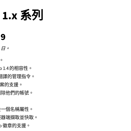
e 1.x 系列
.9
6 日。
性。
o 1.4 的相容性。
翻譯的管理指令。
 檔案的支援。
刪除他們的帳號。
後一個名稱屬性。
服器端擷取並快取。
s.io 徽章的支援。