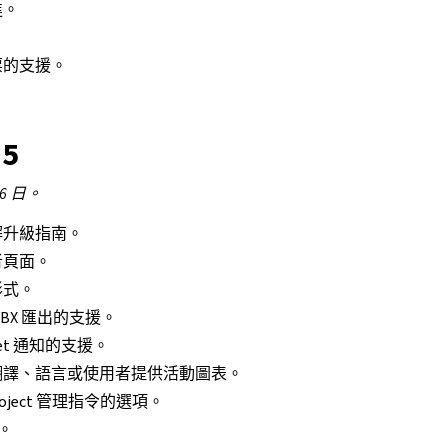
進。
票的支援。
。
.5
16 日。
解升級指南。
者頁面。
形式。
BX 匯出的支援。
ket 通知的支援。
翻譯、語言或使用者提供活動圖表。
project 管理指令的選項。
5。