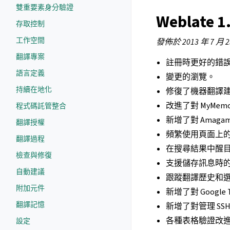
雙重要素身分驗證
Weblate 1
存取控制
工作空間
發佈於 2013 年 7 月 
翻譯專案
註冊時更好的錯
語言定義
變更的瀏覽。
持續在地化
修復了機器翻譯
改進了對 MyMem
程式碼託管整合
新增了對 Amag
翻譯授權
頻繁使用頁面上
翻譯過程
在搜尋結果中醒
檢查與修復
支援儲存訊息時
自動建議
跟蹤翻譯歷史和
附加元件
新增了對 Google T
翻譯記憶
新增了對管理 SS
各種表格驗證改
設定