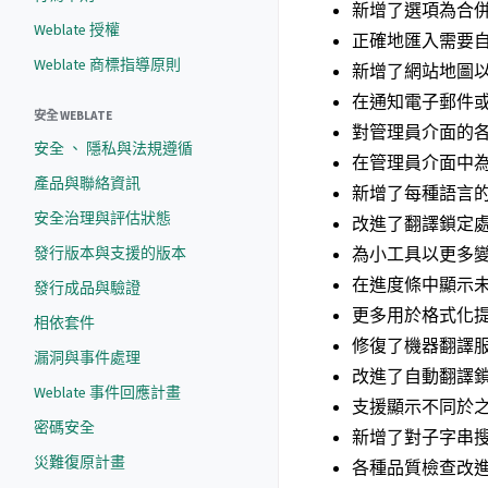
新增了選項為合
Weblate 授權
正確地匯入需要自訂
Weblate 商標指導原則
新增了網站地圖
在通知電子郵件或 
安全 WEBLATE
對管理員介面的
安全 、 隱私與法規遵循
在管理員介面中
產品與聯絡資訊
新增了每種語言
安全治理與評估狀態
改進了翻譯鎖定
發行版本與支援的版本
為小工具以更多
在進度條中顯示
發行成品與驗證
更多用於格式化
相依套件
修復了機器翻譯
漏洞與事件處理
改進了自動翻譯
Weblate 事件回應計畫
支援顯示不同於
密碼安全
新增了對子字串
災難復原計畫
各種品質檢查改