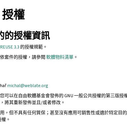
e 授權
的的授權資訊
REUSE 3.3
的授權規範。
e 相依套件的授權，請參閱
軟體物料清單
。
hař
michal
@
weblate
.
org
您可以在自由軟體基金會發佈的 GNU 一般公共授權的第三版授
，將其重新發佈並且/或者修改。
用，但不具有任何質保；甚至沒有應用可銷售性或適於特定目的
授權。