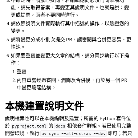
不確定時，請放心提問。若編輯期間必須詢問某項功
能，請先取得答案，再變更其說明文件。也就是說：變
更或提問，兩者不要同時進行。
請依照說明文件實際執行其中描述的操作，以驗證您的
變更。
請將變更分成小批次提交 PR，讓審閱與合併更容易、更
快速。
如果要重寫並變更大文章的結構，請分兩步執行以下操
作：
重寫
內容重寫經過審閱、潤飾及合併後，再於另一個 PR
中變更段落結構。
本機建置說明文件
說明檔案也可以在本機編輯及建置；所需的 Python 套件位
於
的
相依套件群組。若已使用完整
pyproject.toml
docs
開發環境，執行
即可；若只
uv
sync
--all-extras
--dev