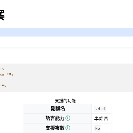
案
">
an "">
"">
支援的功能
副檔名
.dtd
語言能力
ⓘ
單語言
支援複數
ⓘ
No