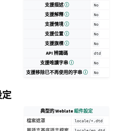
支援描述
ⓘ
No
支援解釋
ⓘ
No
支援情境
ⓘ
No
支援位置
ⓘ
No
支援旗標
ⓘ
No
API 辨識碼
dtd
支援唯讀字串
ⓘ
No
支援移除已不再使用的字串
ⓘ
No
 設定
典型的 Weblate
組件設定
檔案遮罩
locale/*.dtd
單語言基底語言檔案
locale/en.dtd