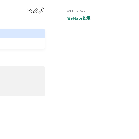
View this page
Edit this page
ON THIS PAGE
Weblate 設定