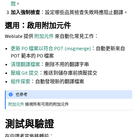
閱
。
加入強制檢查
：設定哪些品質檢查失敗時應阻止翻譯。
選用：啟用附加元件
Weblate 提供
附加元件
來自動化常見工作：
更新 PO 檔案以符合 POT (msgmerge)
：自動更新來自
POT 範本的 PO 檔案
清理翻譯檔案
：刪除不用的翻譯字串
壓縮 Git 提交
：推送到儲存庫前擠壓提交
組件探索
：自動發現新的翻譯檔案
也參考
附加元件
檢視所有可用的附加元件
測試與驗證
在向譯者宣佈移轉前：