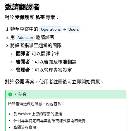
邀請翻譯者
對於
受保護
和
私密
專案：
轉至專案中的
→
Operations
Users
用
邀請譯者
Add user
將譯者指派至適當的團隊：
翻譯者
: 可以翻譯字串
審閱者
：可以審閱及核准翻譯
管理者
：可以管理專案設定
對於
公開
專案，使用者註冊後可立即開始貢獻。
小訣竅
給譯者傳送歡迎訊息，內容包含：
到 Weblate 上您的專案的連結
任何專案特定的專業術語或樣式指南的概覽
審閱流程資訊