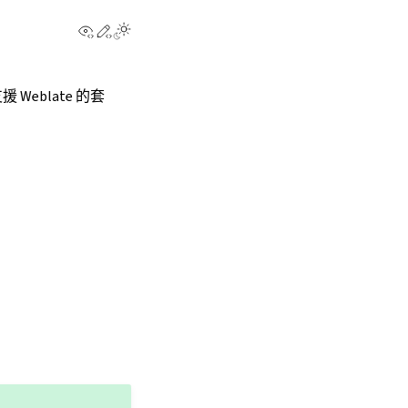
View this page
Edit this page
eblate 的套