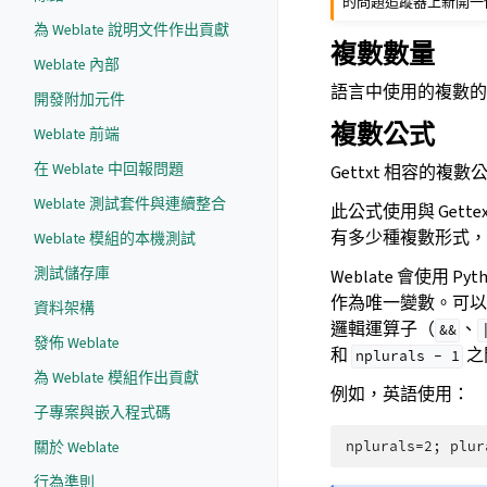
的問題追蹤器上新開一
為 Weblate 說明文件作出貢獻
複數數量
Weblate 內部
語言中使用的複數的
開發附加元件
複數公式
Weblate 前端
在 Weblate 中回報問題
Gettxt 相容的
Weblate 測試套件與連續整合
此公式使用與 Gette
有多少種複數形式
Weblate 模組的本機測試
測試儲存庫
Weblate 會使用 
作為唯一變數。可以
資料架構
邏輯運算子（
、
&&
發佈 Weblate
和
之
nplurals
-
1
為 Weblate 模組作出貢獻
例如，英語使用：
子專案與嵌入程式碼
關於 Weblate
行為準則