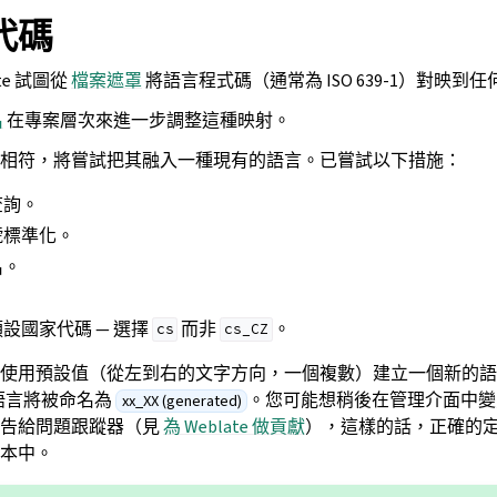
代碼
te 試圖從
檔案遮罩
將語言程式碼（通常為 ISO 639-1）對映
名
在專案層次來進一步調整這種映射。
相符，將嘗試把其融入一種現有的語言。已嘗試以下措施：
查詢。
號標準化。
名。
。
設國家代碼 — 選擇
而非
。
cs
cs_CZ
使用預設值（從左到右的文字方向，一個複數）建立一個新的語
語言將被命名為
。您可能想稍後在管理介面中
xx_XX (generated)
報告給問題跟蹤器（見
為 Weblate 做貢獻
），這樣的話，正確的
 版本中。