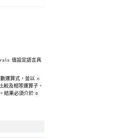
值設定語言具
rals
 的整數運算式，並以
n
比較及相等運算子、
。結果必須介於
0