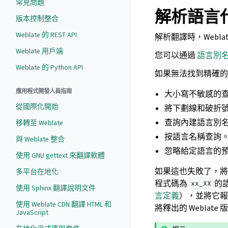
常見問題
解析語言
版本控制整合
Weblate 的 REST API
解析翻譯時，Webla
Weblate 用戶端
您可以通過
語言別
Weblate 的 Python API
如果無法找到精確的
應用程式開發人員指南
大小寫不敏感的
從國際化開始
將下劃線和破折
查詢內建語言別
移轉至 Weblate
按語言名稱查詢
與 Weblate 整合
忽略給定語言的預
使用 GNU gettext 來翻譯軟體
如果這也失敗了，將
多平台在地化
程式碼為
的
xx_XX
使用 Sphinx 翻譯說明文件
言定義
），並將它
使用 Weblate CDN 翻譯 HTML 和
將釋出的 Weblate
JavaScript