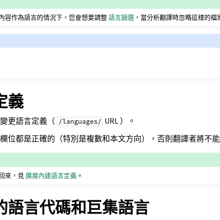
內容作為語言的情況下，您會想要調整
語言篩選
，當分析翻譯時忽略這樣的檔
定義
來變更語言定義（
URL ）。
/languages/
欄位都是正確的（特別是複數和本文方向），否則翻譯者將不能
回來，見
擴展內建語言定義
。
的語言代碼和巨集語言