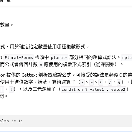
個工單。
數量。
複數公式，用於確定給定數量使用哪種複數形式。
xt
標頭中
部分相同的運算式語法。
Plural-Forms
plural=
nplu
，而公式會傳回計數
應使用的複數形式索引（從零開始）。
n
Python 提供的 Gettext 剖析器驗證公式。可接受的語法是類似 C
使用十進位數字、括號、算術運算子（
、
、
、
、
）、
+
-
*
/
%
、
），以及三元運算子（
）
||
!
condition
?
value1
:
value2
間。