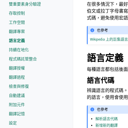
在很多情況下，最好
雙重要素身分驗證
伯文或拉丁字母書寫
存取控制
式碼，避免使用宏語
工作空間
也參考
翻譯專案
Wikipedia 上的巨集語
語言定義
持續在地化
語言定義
程式碼託管整合
翻譯授權
每種語言都包括後面
翻譯過程
語言代碼
檢查與修復
辨識語言的程式碼。W
自動建議
的語言，使用會使
附加元件
也參考
翻譯記憶
解析語言代碼
設定
新增新的翻譯