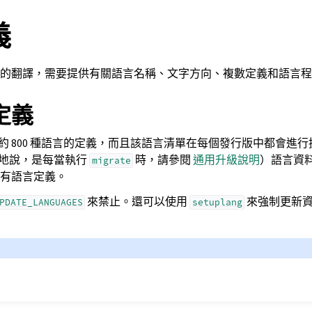
義
的翻譯，需要提供有關語言名稱、文字方向、複數定義和語言程
定義
含了大約 800 種語言的定義，而且該語言清單在每個發行版中都會進
確切地說，是每當執行
時，請參閱
通用升級說明
）語言資
migrate
的所有語言定義。
來禁止。還可以使用
來強制更新
PDATE_LANGUAGES
setuplang