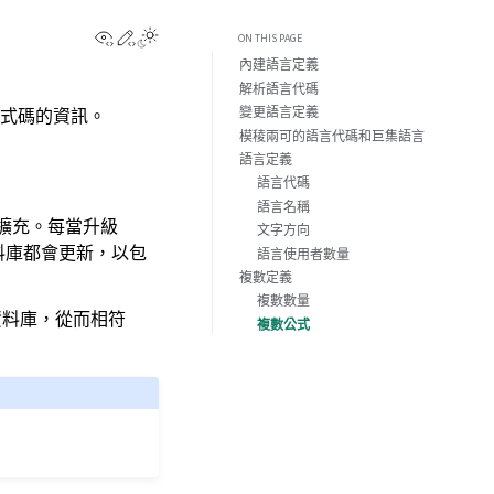
View this page
Edit this page
ON THIS PAGE
內建語言定義
解析語言代碼
變更語言定義
式碼的資訊。
模稜兩可的語言代碼和巨集語言
語言定義
語言代碼
語言名稱
行擴充。每當升級
文字方向
料庫都會更新，以包
語言使用者數量
複數定義
複數數量
資料庫，從而相符
複數公式