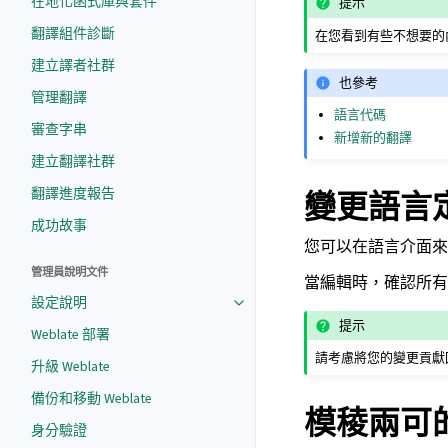
在地化函式庫與套件
提示
翻譯組件診斷
在您看到有些不想要的
建立譯者社群
也參考
管理翻譯
語言代碼
審查字串
新增新的翻譯
建立翻譯社群
翻譯進度報告
變更語言
成功故事
您可以在語言介面
管理員說明文件
當編輯時，確認所有
設定說明
提示
Weblate 部署
請考慮將您的變更貢獻
升級 Weblate
備份和移動 Weblate
模稜兩可
身分驗證