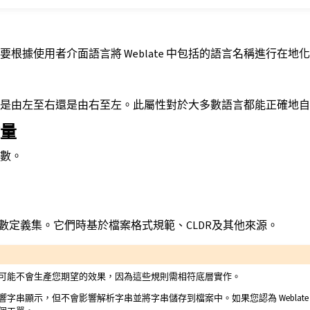
根據使用者介面語言將 Weblate 中包括的語言名稱進行在地
是由左至右還是由右至左。此屬性對於大多數語言都能正確地自
量
數。
建的複數定義集。它們時基於檔案格式規範、CLDR及其他來源。
可能不會生產您期望的效果，因為這些規則需相符底層實作。
字串顯示，但不會影響解析字串並將字串儲存到檔案中。如果您認為 Weblat