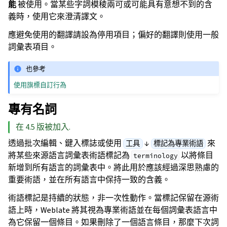
能
被使用。當某些字詞模稜兩可或可能具有意想不到的含
義時，使用它來澄清譯文。
應避免使用的翻譯請設為停用項目；偏好的翻譯則使用一般
詞彙表項目。
也參考
使用旗標自訂行為
專有名詞
在 4.5 版被加入.
透過批次編輯、鍵入標誌或使用
↓
來
工具
標記為專業術語
將某些來源語言詞彙表術語標記為
以將條目
terminology
新增到所有語言的詞彙表中。將此用於應該經過深思熟慮的
重要術語，並在所有語言中保持一致的含義。
術語標記是持續的狀態，非一次性動作。當標記保留在源術
語上時，Weblate 將其視為專業術語並在每個詞彙表語言中
為它保留一個條目。如果刪除了一個語言條目，那麼下次詞