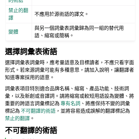
的術語
禁止的翻
不應用於源術語的譯文。
譯
與另一個詞彙表詞彙歸為同一組的替代用
變體
語、縮寫或簡稱。
選擇詞彙表術語
選擇詞彙表詞彙時，應考量語意及目標讀者，不應只看字面
形式。若來源詞彙可能有多種意思，請加入說明，讓翻譯者
知道專案採用的語意。
詞彙表項目特別適合品牌名稱、縮寫、產品功能、技術詞
彙，以及新創或音譯詞。請將縮寫或較短用語設為變體、將
重要的跨語言詞彙標記為
專有名詞
、將應保持不變的詞彙
標記為
不可翻譯的術語
，並將容易造成誤解的翻譯標記為
禁止的翻譯
。
不可翻譯的術語