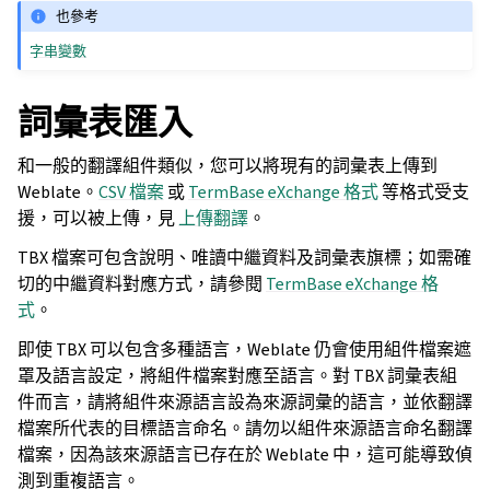
也參考
字串變數
詞彙表匯入
和一般的翻譯組件類似，您可以將現有的詞彙表上傳到
Weblate。
CSV 檔案
或
TermBase eXchange 格式
等格式受支
援，可以被上傳，見
上傳翻譯
。
TBX 檔案可包含說明、唯讀中繼資料及詞彙表旗標；如需確
切的中繼資料對應方式，請參閱
TermBase eXchange 格
式
。
即使 TBX 可以包含多種語言，Weblate 仍會使用組件檔案遮
罩及語言設定，將組件檔案對應至語言。對 TBX 詞彙表組
件而言，請將組件來源語言設為來源詞彙的語言，並依翻譯
檔案所代表的目標語言命名。請勿以組件來源語言命名翻譯
檔案，因為該來源語言已存在於 Weblate 中，這可能導致偵
測到重複語言。