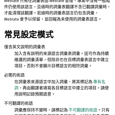
Weblate 只有在詞彙表由 Weblate 管理、專案中沒有一般組
件仍使用該語言，且過時的詞彙表翻譯不含已翻譯詞彙時，
才能清理該翻譯。若過時的詞彙表語言仍包含詞彙，
Weblate 會予以保留，並回報為未使用的詞彙表語言。
常見設定模式
僅含英文說明的詞彙表
加入含有說明的來源語言詞彙表詞彙。這可作為持續
維護的詞彙清單，但除非也在目標詞彙表語言中建立
項目，否則不會顯示目標語言的相符詞彙。
必需的術語
在詞彙表來源語言中加入詞彙、將其標記為
專有名
詞
，再由翻譯者填寫各目標語言中建立的項目。請使
用說明記錄預期語意。
不可翻譯的術語
詞彙應保持不變時，請標記為
不可翻譯的術語
。只有