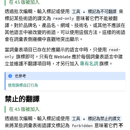
在 4.5 版被加入.
透過批次編輯、輸入標記或使用
↓
來
工具
標記為不可翻譯
標記某些術語的譯文為
意味著它們不能被翻
read-only
譯。對於品牌名、產品名、網域、技術名、或其他不應該在
其他語言中被改變的術語，可以使用這個方法。這樣的術語
會在詞彙表側邊欄中直觀地突出顯示。
當詞彙表項目已存在於應顯示的語言中時，只使用
read-
旗標即可。只有在 Weblate 應於每個詞彙表語言中建
only
立並維護不翻譯項目時，才另行加入
專有名詞
旗標。
也參考
使用旗標自訂行為
禁止的翻譯
在 4.5 版被加入.
透過批次編輯、輸入標記或使用
↓
工具
標記為禁止的譯文
來將某些詞彙表術語譯文標記為
意味著它們
不
forbidden