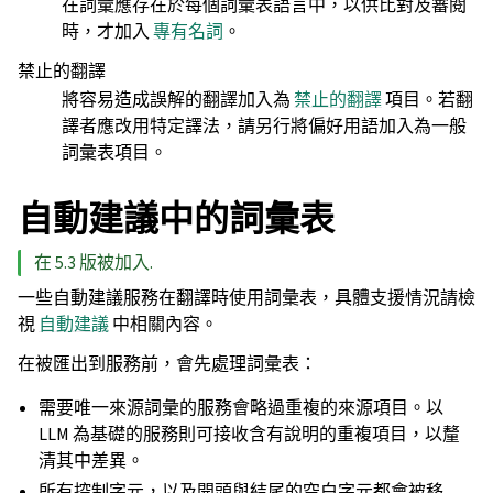
在詞彙應存在於每個詞彙表語言中，以供比對及審閱
時，才加入
專有名詞
。
禁止的翻譯
將容易造成誤解的翻譯加入為
禁止的翻譯
項目。若翻
譯者應改用特定譯法，請另行將偏好用語加入為一般
詞彙表項目。
自動建議中的詞彙表
在 5.3 版被加入.
一些自動建議服務在翻譯時使用詞彙表，具體支援情況請檢
視
自動建議
中相關內容。
在被匯出到服務前，會先處理詞彙表：
需要唯一來源詞彙的服務會略過重複的來源項目。以
LLM 為基礎的服務則可接收含有說明的重複項目，以釐
清其中差異。
所有控制字元，以及開頭與結尾的空白字元都會被移