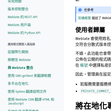
常見問題
版本控制整合
也參考
Weblate 的 REST API
架構概覽
描述了 Webl
Weblate 用戶端
使用者歸屬
Weblate 的 Python API
Weblate 會
交符合分散式版本控制的
應用程式開發人員指南
從國際化開始
不過，此功能也會帶
公佈在公開的程式碼託
移轉至 Weblate
在
帳號
中選擇私密
與 Weblate 整合
因此，管理員在設定 W
使用 GNU gettext 來翻譯軟體
多平台在地化
若服務需要服務
PRIVATE_COMMIT_
使用 Sphinx 翻譯說明文件
使用 Weblate CDN 翻譯 HTML 和
將在地化專案
JavaScript