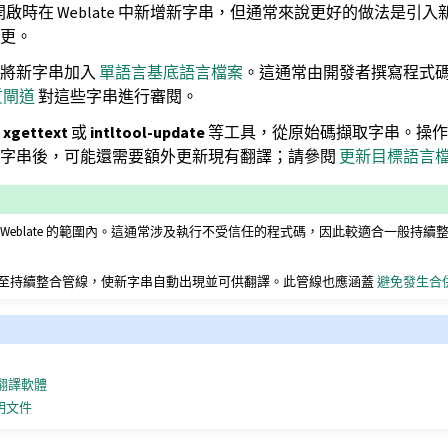
開啟時在 Weblate 中新增新字串，但通常來說更好的做法是引
更。
為將新字串加入
單語言基底語言檔案
。這通常由開發者撰寫程式
質閘道
對這些字串進行審閱。
過
xgettext
或
intltool-update
等工具，從原始碼擷取字串。操作
取字串後，可能還需要額外更新現有翻譯；請參閱
更新目標語言
Weblate 的範圍內。這通常涉及執行不受信任的程式碼，因此較適合一般持
至持續整合管線，使新字串自動出現並可供翻譯。此管線也應涵蓋
避免發生合
 來翻譯軟體
說明文件