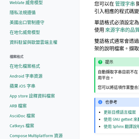
Weblate 威脅模型
您可以在
管理字串
引入相應的程式碼變
隱私法規遵循
單語格式必須設定
美國出口管制遵守
使用
來源字串的品
在地化威脅模型
雙語格式通常會透
資料駐留與歐盟雲端主權
架的說明檔案。擷
檔案格式
提示
在地化檔案格式
自動擷取字串目前不在 
Android 字串資源
用平台。
蘋果 iOS 字串
您可以將這項作業整合
App store 詮釋資料檔案
也參考
ARB 檔案
更新目標語言檔案
AsciiDoc 檔案
使用 GNU gettext
Catkeys 檔案
使用 Sphinx 翻譯
Compose Multiplatform 資源