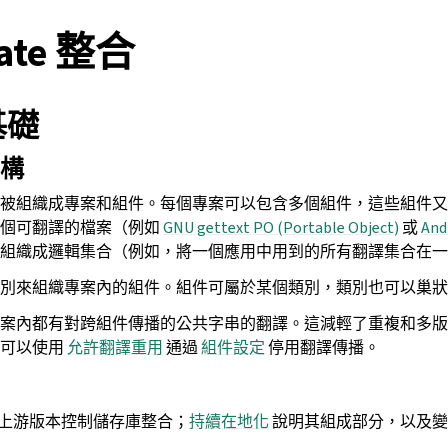
ate 整合
 基礎
構
中，翻譯被組織成專案和組件。每個專案可以包含多個組件，這些組件
一個可翻譯的檔案（例如
GNU gettext PO (Portable Object)
或
An
組織成邏輯集合（例如，將一個應用中用到的所有翻譯集合在一
別來組織專案內的組件。組件可屬於某個類別，類別也可以巢狀
案內都有對跨組件傳播的公共字串的翻譯。這減輕了重複和多版
，可以使用
允許翻譯重用
通過
組件設定
停用翻譯傳播。
計可與上游版本控制儲存庫整合；
持續在地化
說明其組成部分，以及變