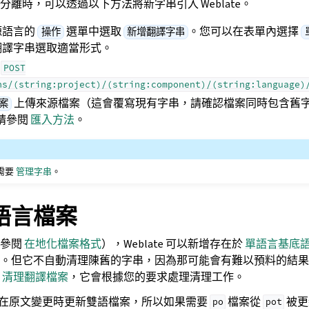
離時，可以透過以下方法將新字串引入 Weblate。
源語言的
選單中選取
。您可以在表單內選擇
操作
新增翻譯字串
翻譯字串選取適當形式。
I
POST
ns/(string:project)/(string:component)/(string:language)
上傳來源檔案（這會覆寫現有字串，請確認檔案同時包含舊
案
請參閱
匯入方法
。
串需要
管理字串
。
語言檔案
請參閱
在地化檔案格式
），Weblate 可以新增存在於
單語言基底
。但它不自動清理陳舊的字串，因為那可能會有難以預料的結果
件
清理翻譯檔案
，它會根據您的要求處理清理工作。
會嘗試在原文變更時更新雙語檔案，所以如果需要
檔案從
被更
po
pot