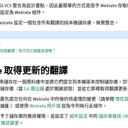
功能以 VCS 整合為設計重點，因此最簡單的方式是授予 Weblate
為 Weblate 組件。
eblate 設定一個包含所有翻譯的純本機儲存庫，無需整合。
件
te 只存取翻譯，而不向它揭露來源嗎？
ate 取得更新的翻譯
新的字串儲存在一個資料庫中並將它們提交到本機版本控制儲存庫。您可以將
端儲存庫（當
Git 匯出器
處於開啟狀態）並從它那裡取得翻譯更新
先提交任何在 Weblate 中所做的待處理的變更（請參閱
惰性
）或使用
Weblate 用戶端
從指令列執行此操作。
庫維護
te 授予了儲存庫的推送權限，並設定了
組件設定
中的
儲存庫推送 UR
te 推送變更
。