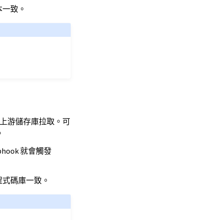
本一致。
e 從上游儲存庫拉取。可
。
ook 就會觸發
程式碼庫一致。