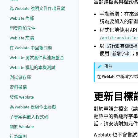
當翻譯檔案與程式碼分
為 Weblate 說明文件作出貢獻
手動新增：在來
Weblate 內部
請為要加入的新
開發附加元件
程式化地使用 AP
/api/translatio
Weblate 前端
以
取代既有翻譯檔
在 Weblate 中回報問題
使用
；
新增字串
Weblate 測試套件與連續整合
備註
Weblate 模組的本機測試
在 Weblate 中新增字
測試儲存庫
資料架構
更新目標
發佈 Weblate
為 Weblate 模組作出貢獻
對於單語言檔案（
翻譯中的新翻譯字串
子專案與嵌入程式碼
話，請安裝附加元
關於 Weblate
Weblate 也不
行為準則