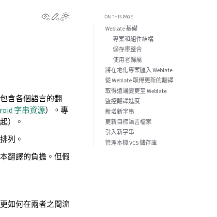
View this page
Edit this page
ON THIS PAGE
Weblate 基礎
專案和組件結構
儲存庫整合
使用者歸屬
將在地化專案匯入 Weblate
從 Weblate 取得更新的翻譯
取得遠端變更至 Weblate
又包含各個語言的翻
監控翻譯進度
droid 字串資源
）。專
新增新字串
起）。
更新目標語言檔案
引入新字串
排列。
管理本機 VCS 儲存庫
本翻譯的負擔。但假
更如何在兩者之間流