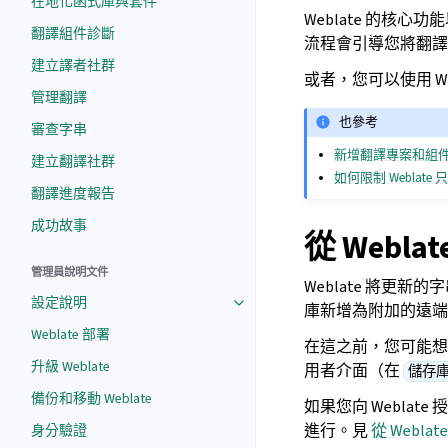
在地化函式庫與套件
Weblate 的核心
翻譯組件診斷
流程會引導您將翻譯設定
建立譯者社群
或者，您可以使用 W
管理翻譯
也參考
審查字串
新增翻譯專案和組
建立翻譯社群
如何限制 Webla
翻譯進度報告
成功故事
從 Webl
管理員說明文件
Weblate 將更
設定說明
庫新增為附加的遠
Weblate 部署
在這之前，您可能想要
升級 Weblate
用者介面（在
儲存
備份和移動 Weblate
如果您向 Webla
進行。見
從 Webla
身分驗證