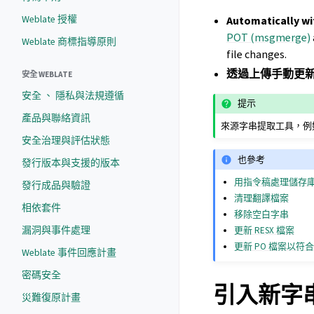
Weblate 授權
Automatically wi
POT (msgmerge)
Weblate 商標指導原則
file changes.
透過上傳手動更
安全 WEBLATE
安全 、 隱私與法規遵循
提示
產品與聯絡資訊
來源字串提取工具，例
安全治理與評估狀態
也參考
發行版本與支援的版本
用指令稿處理儲存
發行成品與驗證
清理翻譯檔案
相依套件
移除空白字串
漏洞與事件處理
更新 RESX 檔案
更新 PO 檔案以符合 PO
Weblate 事件回應計畫
密碼安全
引入新字
災難復原計畫