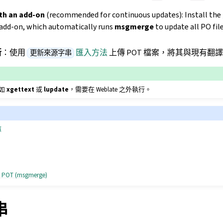
th an add-on
(recommended for continuous updates): Install the
add-on, which automatically runs
msgmerge
to update all PO fi
新
：使用
匯入方法
上傳 POT 檔案，將其與現有翻
更新來源字串
如
xgettext
或
lupdate
，需要在 Weblate 之外執行。
庫
T (msgmerge)
串