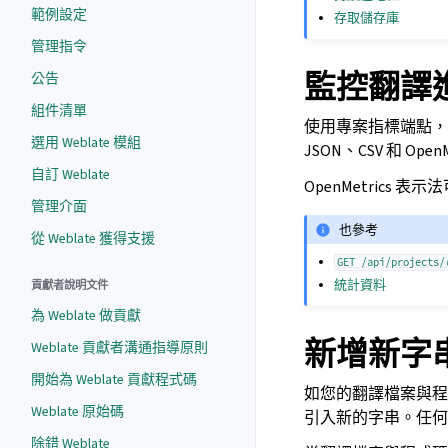
範例設定
存取儲存庫
管理指令
監控翻譯
公告
組件清單
使用專案指標端點，
選用 Weblate 模組
JSON、CSV 和 Open
自訂 Weblate
OpenMetrics
管理介面
也參考
從 Weblate 獲得支援
GET
/api/projects/
統計資料
貢獻者說明文件
為 Weblate 做貢獻
新增新字
Weblate 貢獻者溝通指導原則
開始為 Weblate 貢獻程式碼
如您的翻譯檔案與程
Weblate 原始碼
引入新的字串。任
除錯 Weblate