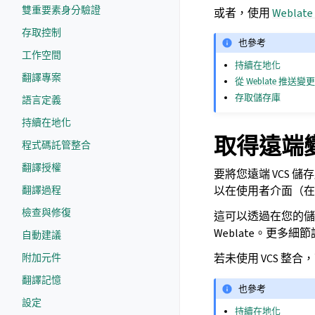
雙重要素身分驗證
或者，使用
Weblate
存取控制
也參考
工作空間
持續在地化
翻譯專案
從 Weblate 推送變
存取儲存庫
語言定義
持續在地化
取得遠端變更
程式碼託管整合
翻譯授權
要將您遠端 VCS 儲
翻譯過程
以在使用者介面（
檢查與修復
這可以透過在您的儲存
Weblate。更多細
自動建議
附加元件
若未使用 VCS 整
翻譯記憶
也參考
設定
持續在地化