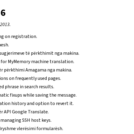
.6
 2013.
ng on registration.
mesh.
e sugjerimeve të përkthimit nga makina.
 for MyMemory machine translation.
ër përkthimi Amagama nga makina.
ions on frequently used pages.
d phrase in search results.
atic fixups while saving the message.
ation history and option to revert it.
r API Google Translate.
 managing SSH host keys.
ryshme vlerësimi formularësh.