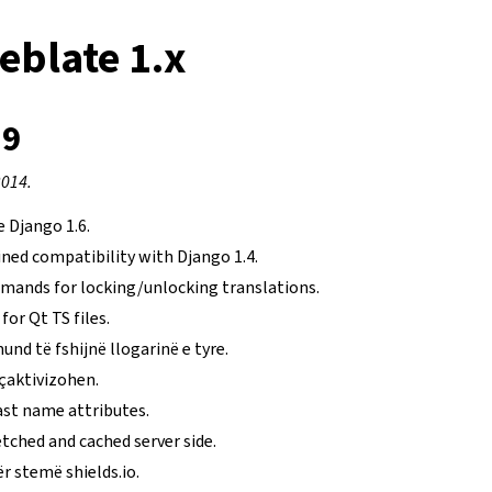
eblate 1.x
.9
2014.
 Django 1.6.
ned compatibility with Django 1.4.
nds for locking/unlocking translations.
or Qt TS files.
und të fshijnë llogarinë e tyre.
çaktivizohen.
ast name attributes.
tched and cached server side.
r stemë shields.io.