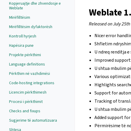
Kopjeruajtje dhe zhvendosje e
Weblate
Weblate 1
Mirëfilltësim
Released on July 25th
Mirëfilltësim dyfaktorësh
Nicer error handli
Kontroll hyrjesh
Shfletim ndryshi
Hapësira pune
U ndreq renditja 
Projekte përkthimi
Improved support
Language definitions
U shtua mbulim p
Përkthim në vazhdimësi
Various optimizat
Code-hosting integrations
Highlights searche
Licencim përkthimesh
Support for autom
Tracking of transl
Procesi i përkthimit
U shtua mbulim pë
Checks and fixups
Added support for
Sugjerime të automatizuara
Përmirësime të nd
Shtesa