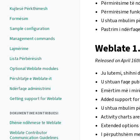
Përmirësime të nd
Kujtesë Përkthimesh
Përmirësime funk
Formësim
U shtua mbulim pë
Sample configuration
Pastrim i ndërfaqe
Management commands
Weblate 1
Lajmërime
Lista Përbërësish
Released on April 16t
Optional Weblate modules
Ju lutemi, shihni
Përshtatje e Weblate-it
U shtuan faqe publ
Ndërfaqe administrimi
Emërtim më i mirë
Getting support for Weblate
Added support for 
U shtua mbulim pë
DOKUMENTIME KONTRIBUESI
Activity charts ar
Dhënie ndihmese te Weblate
Extended options
Weblate Contributor
I përputhshëm me 
Communication Guidelines