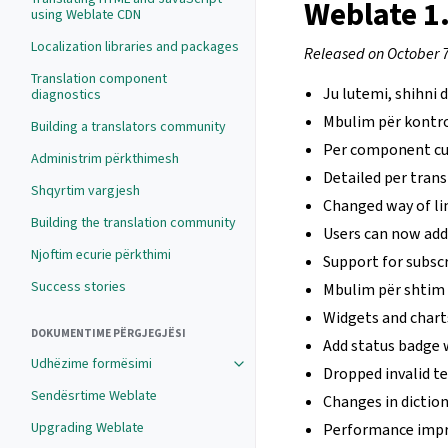
Weblate 1
using Weblate CDN
Localization libraries and packages
Released on October 7
Translation component
Ju lutemi, shihni
diagnostics
Mbulim për kontro
Building a translators community
Per component cus
Administrim përkthimesh
Detailed per trans
Shqyrtim vargjesh
Changed way of li
Building the translation community
Users can now add
Njoftim ecurie përkthimi
Support for subsc
Success stories
Mbulim për shtim 
Widgets and chart
DOKUMENTIME PËRGJEGJËSI
Add status badge 
Udhëzime formësimi
Dropped invalid te
Sendësrtime Weblate
Changes in diction
Upgrading Weblate
Performance impr