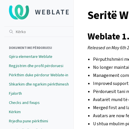
Seritë W
Weblate 1
Released on May 6th 
DOKUMENTIME PËRDORUESI
Gjëra elementare Weblate
Përputhshmëri me
Regjistrim dhe profil përdoruesi
No longer maintai
Përkthim duke përdorur Weblate-in
Management comma
Improved support f
Shkarkim dhe ngarkim përkthimesh
Përdoruesit tani m
Fjalorth
Avatarët mund të 
Checks and fixups
Merged first and l
Kërkim
Avatars are now fe
Rrjedha pune përkthimi
U shtua mbulim pë