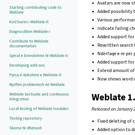
Avatars are now s
Starting contributing code to
Added possibility 
Weblate
Various performa
Kod burim i Weblate-it
Indicate failing c
Diagnostikim Weblate-i
Added support for
Contribute to Weblate
Rewritten search 
documentation
Ndërfaqe e re për
Gjërat e brendshme të Weblate-it
Added support for
Developing add-ons
Extend amount of 
Pjesa e dukshme e Weblate-it
Now shows word c
Njoftim problemesh në Weblate
Weblate 1
Weblate testsuite and continuous
integration
Local testing of Weblate modules
Released on January 
Testing repository
Fixed deleting of
Skema të dhënash
Added option to d