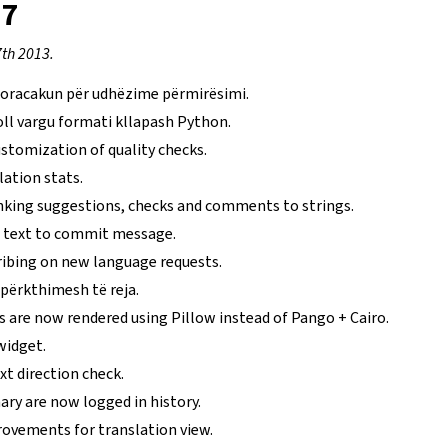
.7
th 2013.
 doracakun për udhëzime përmirësimi.
ll vargu formati kllapash Python.
tomization of quality checks.
lation stats.
nking suggestions, checks and comments to strings.
 text to commit message.
ribing on new language requests.
përkthimesh të reja.
s are now rendered using Pillow instead of Pango + Cairo.
widget.
xt direction check.
ary are now logged in history.
ovements for translation view.