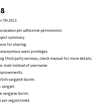
.8
 7th 2013.
 doracakun për udhëzime përmirësimi.
roject summary.
ions for sharing.
 anonymous users privileges.
ng third party services, check manual for more details.
 e-mail instead of username.
mprovements.
rtim vargjesh burim.
 vargjet.
e vargjeve burim.
për regjistrimet.