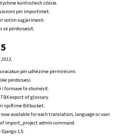
ryshme kontrollesh cilësie.
sionimi për importimet.
r votim sugjerimesh.
s së përdoruesit.
.5
h 2013.
 doracakun për udhëzime përmirësimi.
ike përdoruesi.
 i formave të shumësit.
TBX export of glossary.
r njoftime Bitbucket.
e now available for each translation, language or user.
 of import_project admin command.
Django 1.5.