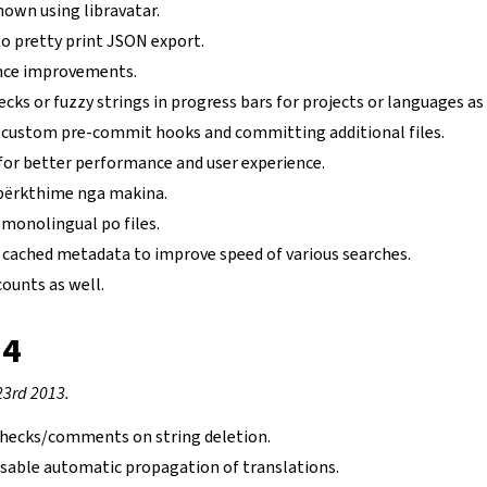
hown using libravatar.
to pretty print JSON export.
nce improvements.
hecks or fuzzy strings in progress bars for projects or languages as
 custom pre-commit hooks and committing additional files.
for better performance and user experience.
 përkthime nga makina.
 monolingual po files.
cached metadata to improve speed of various searches.
ounts as well.
.4
23rd 2013.
 checks/comments on string deletion.
isable automatic propagation of translations.