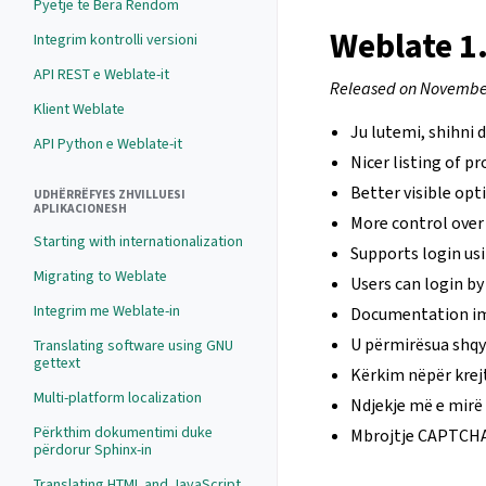
Pyetje të Bëra Rëndom
Weblate 1
Integrim kontrolli versioni
API REST e Weblate-it
Released on November
Klient Weblate
Ju lutemi, shihni
API Python e Weblate-it
Nicer listing of p
Better visible opt
UDHËRRËFYES ZHVILLUESI
APLIKACIONESH
More control over
Starting with internationalization
Supports login usi
Migrating to Weblate
Users can login by
Integrim me Weblate-in
Documentation i
U përmirësua shqy
Translating software using GNU
gettext
Kërkim nëpër krejt
Multi-platform localization
Ndjekje më e mirë 
Përkthim dokumentimi duke
Mbrojtje CAPTCHA 
përdorur Sphinx-in
Translating HTML and JavaScript