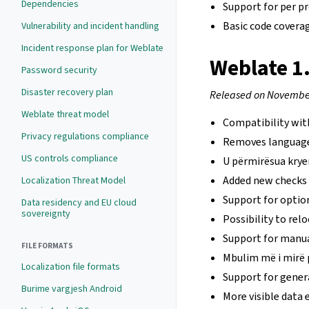
Dependencies
Support for per pr
Basic code coverag
Vulnerability and incident handling
Incident response plan for Weblate
Weblate 1
Password security
Disaster recovery plan
Released on November
Weblate threat model
Compatibility wi
Privacy regulations compliance
Removes languages
US controls compliance
U përmirësua kryer
Added new checks
Localization Threat Model
Support for optio
Data residency and EU cloud
sovereignty
Possibility to rel
Support for manual
FILE FORMATS
Mbulim më i mirë 
Localization file formats
Support for gener
Burime vargjesh Android
More visible data 