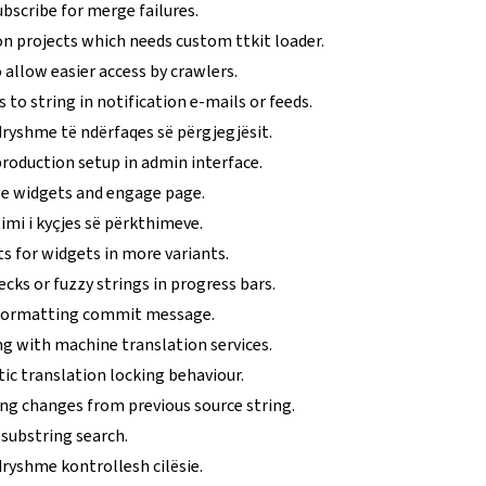
bscribe for merge failures.
on projects which needs custom ttkit loader.
allow easier access by crawlers.
s to string in notification e-mails or feeds.
ryshme të ndërfaqes së përgjegjësit.
production setup in admin interface.
e widgets and engage page.
imi i kyçjes së përkthimeve.
s for widgets in more variants.
ecks or fuzzy strings in progress bars.
 formatting commit message.
ng with machine translation services.
c translation locking behaviour.
ng changes from previous source string.
 substring search.
ryshme kontrollesh cilësie.