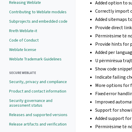
Releasing Weblate
Added option to su
Correctly import 
Contributing to Weblate modules
Added sitemaps to 
Subprojects and embedded code
Provide direct link
Rreth Weblate-it
Përmirësime të nd
Code of Conduct
Provide hints for 
Weblate license
Added per languag
Weblate Trademark Guidelines
U përmirësua trajt
Show code snippet
SECURE WEBLATE
Indicate failing ch
Security, privacy and compliance
More options for
Product and contact information
Fixed error handli
Security governance and
Improved automati
assessment status
Support for showi
Releases and supported versions
Added support for
Release artifacts and verification
Përmirësime të nd