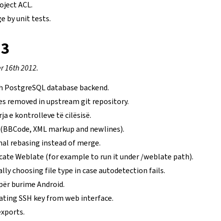
oject ACL.
e by unit tests.
.3
 16th 2012.
th PostgreSQL database backend.
 removed in upstream git repository.
ja e kontrolleve të cilësisë.
 (BBCode, XML markup and newlines).
nal rebasing instead of merge.
ocate Weblate (for example to run it under /weblate path).
ly choosing file type in case autodetection fails.
për burime Android.
ating SSH key from web interface.
exports.