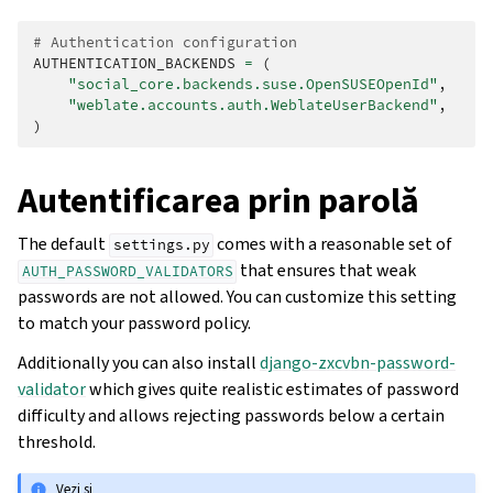
# Authentication configuration
AUTHENTICATION_BACKENDS
=
(
"social_core.backends.suse.OpenSUSEOpenId"
,
"weblate.accounts.auth.WeblateUserBackend"
,
)
Autentificarea prin parolă
The default
comes with a reasonable set of
settings.py
that ensures that weak
AUTH_PASSWORD_VALIDATORS
passwords are not allowed. You can customize this setting
to match your password policy.
Additionally you can also install
django-zxcvbn-password-
validator
which gives quite realistic estimates of password
difficulty and allows rejecting passwords below a certain
threshold.
Vezi și