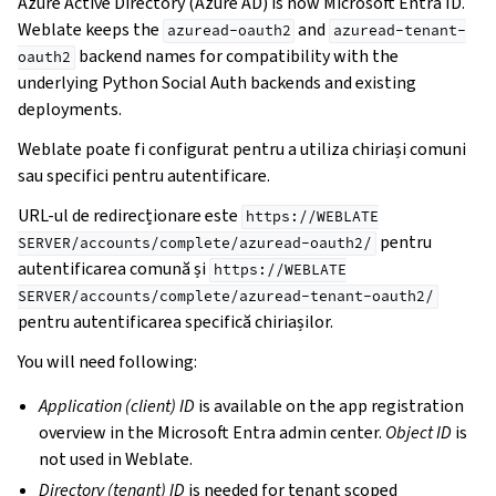
Azure Active Directory (Azure AD) is now Microsoft Entra ID.
Weblate keeps the
and
azuread-oauth2
azuread-tenant-
backend names for compatibility with the
oauth2
underlying Python Social Auth backends and existing
deployments.
Weblate poate fi configurat pentru a utiliza chiriași comuni
sau specifici pentru autentificare.
URL-ul de redirecționare este
https://WEBLATE
pentru
SERVER/accounts/complete/azuread-oauth2/
autentificarea comună și
https://WEBLATE
SERVER/accounts/complete/azuread-tenant-oauth2/
pentru autentificarea specifică chiriașilor.
You will need following:
Application (client) ID
is available on the app registration
overview in the Microsoft Entra admin center.
Object ID
is
not used in Weblate.
Directory (tenant) ID
is needed for tenant scoped