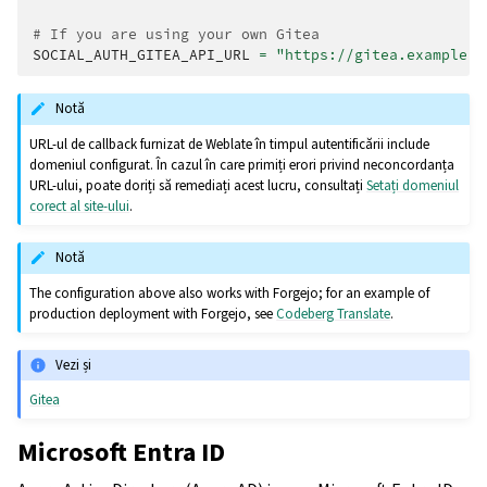
# If you are using your own Gitea
SOCIAL_AUTH_GITEA_API_URL
=
"https://gitea.example.c
Notă
URL-ul de callback furnizat de Weblate în timpul autentificării include
domeniul configurat. În cazul în care primiți erori privind neconcordanța
URL-ului, poate doriți să remediați acest lucru, consultați
Setați domeniul
corect al site-ului
.
Notă
The configuration above also works with Forgejo; for an example of
production deployment with Forgejo, see
Codeberg Translate
.
Vezi și
Gitea
Microsoft Entra ID