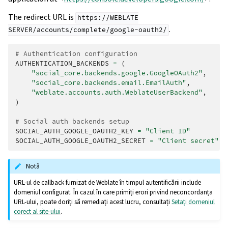
The redirect URL is
https://WEBLATE
.
SERVER/accounts/complete/google-oauth2/
# Authentication configuration
AUTHENTICATION_BACKENDS
=
(
"social_core.backends.google.GoogleOAuth2"
,
"social_core.backends.email.EmailAuth"
,
"weblate.accounts.auth.WeblateUserBackend"
,
)
# Social auth backends setup
SOCIAL_AUTH_GOOGLE_OAUTH2_KEY
=
"Client ID"
SOCIAL_AUTH_GOOGLE_OAUTH2_SECRET
=
"Client secret"
Notă
URL-ul de callback furnizat de Weblate în timpul autentificării include
domeniul configurat. În cazul în care primiți erori privind neconcordanța
URL-ului, poate doriți să remediați acest lucru, consultați
Setați domeniul
corect al site-ului
.