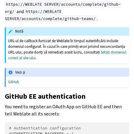
https://WEBLATE
SERVER/accounts/complete/github-
and
org/
https://WEBLATE
.
SERVER/accounts/complete/github-teams/
Notă
URL-ul de callback furnizat de Weblate în timpul autentificării include
domeniul configurat. În cazul în care primiți erori privind neconcordanța
URL-ului, poate doriți să remediați acest lucru, consultați
Setați domeniul
corect al site-ului
.
Vezi și
GitHub
GitHub EE authentication
You need to register an OAuth App on GitHub EE and then
tell Weblate all its secrets:
# Authentication configuration
AUTHENTICATION_BACKENDS
=
(