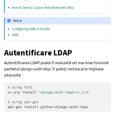
How to Send a Custom RelayState with Okta
Vezi și
Configuring SAML in Docker
SAML
Autentificare LDAP
Autentificarea LDAP poate fi realizată cel mai bine folosind
pachetul
django-auth-ldap
. Îl puteți instala prin mijloace
obișnuite:
# Using PyPI
uv
pip
install
'django-auth-ldap>=1.3.0'
# Using apt-get
apt-get
install