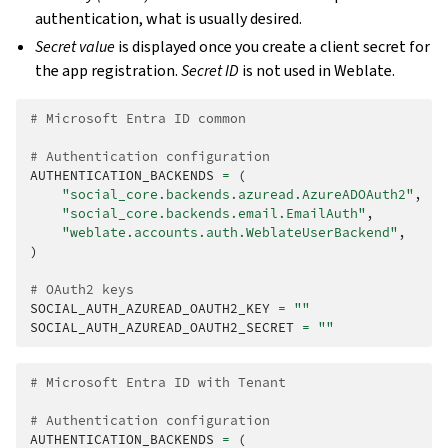
authentication, what is usually desired.
Secret value
is displayed once you create a client secret for
the app registration.
Secret ID
is not used in Weblate.
# Microsoft Entra ID common
# Authentication configuration
AUTHENTICATION_BACKENDS
=
(
"social_core.backends.azuread.AzureADOAuth2"
,
"social_core.backends.email.EmailAuth"
,
"weblate.accounts.auth.WeblateUserBackend"
,
)
# OAuth2 keys
SOCIAL_AUTH_AZUREAD_OAUTH2_KEY
=
""
SOCIAL_AUTH_AZUREAD_OAUTH2_SECRET
=
""
# Microsoft Entra ID with Tenant
# Authentication configuration
AUTHENTICATION_BACKENDS
=
(