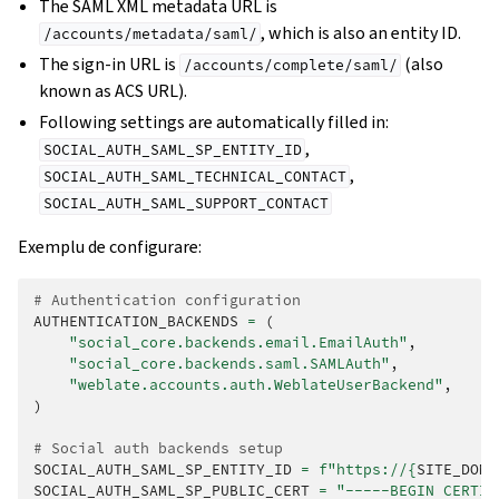
The SAML XML metadata URL is
, which is also an entity ID.
/accounts/metadata/saml/
The sign-in URL is
(also
/accounts/complete/saml/
known as ACS URL).
Following settings are automatically filled in:
,
SOCIAL_AUTH_SAML_SP_ENTITY_ID
,
SOCIAL_AUTH_SAML_TECHNICAL_CONTACT
SOCIAL_AUTH_SAML_SUPPORT_CONTACT
Exemplu de configurare:
# Authentication configuration
AUTHENTICATION_BACKENDS
=
(
"social_core.backends.email.EmailAuth"
,
"social_core.backends.saml.SAMLAuth"
,
"weblate.accounts.auth.WeblateUserBackend"
,
)
# Social auth backends setup
SOCIAL_AUTH_SAML_SP_ENTITY_ID
=
f
"https://
{
SITE_DOMA
SOCIAL_AUTH_SAML_SP_PUBLIC_CERT
=
"-----BEGIN CERTIF