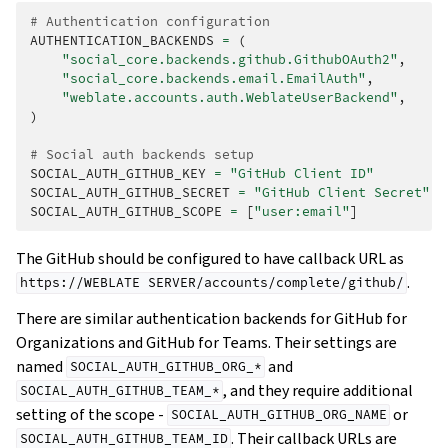
# Authentication configuration
AUTHENTICATION_BACKENDS
=
(
"social_core.backends.github.GithubOAuth2"
,
"social_core.backends.email.EmailAuth"
,
"weblate.accounts.auth.WeblateUserBackend"
,
)
# Social auth backends setup
SOCIAL_AUTH_GITHUB_KEY
=
"GitHub Client ID"
SOCIAL_AUTH_GITHUB_SECRET
=
"GitHub Client Secret"
SOCIAL_AUTH_GITHUB_SCOPE
=
[
"user:email"
]
The GitHub should be configured to have callback URL as
.
https://WEBLATE
SERVER/accounts/complete/github/
There are similar authentication backends for GitHub for
Organizations and GitHub for Teams. Their settings are
named
and
SOCIAL_AUTH_GITHUB_ORG_*
, and they require additional
SOCIAL_AUTH_GITHUB_TEAM_*
setting of the scope -
or
SOCIAL_AUTH_GITHUB_ORG_NAME
. Their callback URLs are
SOCIAL_AUTH_GITHUB_TEAM_ID