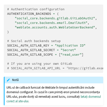
# Authentication configuration
AUTHENTICATION_BACKENDS
=
(
"social_core.backends.gitlab.GitLabOAuth2"
,
"social_core.backends.email.EmailAuth"
,
"weblate.accounts.auth.WeblateUserBackend"
,
)
# Social auth backends setup
SOCIAL_AUTH_GITLAB_KEY
=
"Application ID"
SOCIAL_AUTH_GITLAB_SECRET
=
"Secret"
SOCIAL_AUTH_GITLAB_SCOPE
=
[
"read_user"
]
# If you are using your own GitLab
# SOCIAL_AUTH_GITLAB_API_URL = 'https://gitlab.examp
Notă
URL-ul de callback furnizat de Weblate în timpul autentificării include
domeniul configurat. În cazul în care primiți erori privind neconcordanța
URL-ului, poate doriți să remediați acest lucru, consultați
Setați domeniul
corect al site-ului
.