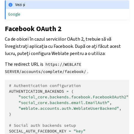
Vezi și
Google
Facebook OAuth 2
Ca de obicei în cazul serviciilor OAuth 2, trebuie să vă
înregistrați aplicația cu Facebook. După ce ați făcut acest
lucru, puteți configura Weblate pentru a o utiliza:
The redirect URL is
https://WEBLATE
.
SERVER/accounts/complete/facebook/
# Authentication configuration
AUTHENTICATION_BACKENDS
=
(
"social_core.backends.facebook.FacebookOAuth2"
,
"social_core.backends.email.EmailAuth"
,
"weblate.accounts.auth.WeblateUserBackend"
,
)
# Social auth backends setup
SOCIAL_AUTH_FACEBOOK_KEY
=
"key"