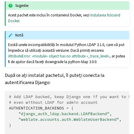
Sugestie
Acest pachet este inclus în containerul Docker, vezi
Instalarea folosind
Docker
.
Notă
Există unele incompatibilități în modulul Python LDAP 3.1.0, care vă pot
împiedica să utilizați această versiune. Dacă primiți eroarea
AttributeError: «module» object has no attribute «_trace_level»
, ar putea
fi de ajutor dacă faceți downgrade la python-ldap 3.0.0.
După ce ați instalat pachetul, îl puteți conecta la
autentificarea Django:
# Add LDAP backed, keep Django one if you want to be
# even without LDAP for admin account
AUTHENTICATION_BACKENDS
=
(
"django_auth_ldap.backend.LDAPBackend"
,
"weblate.accounts.auth.WeblateUserBackend"
,
)