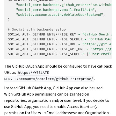
"social_core.backends.github_enterprise.GithubEn
"social_core.backends.email.EmailAuth"
,
"weblate.accounts.auth.WeblateUserBackend"
,
)
# Social auth backends setup
SOCIAL_AUTH_GITHUB_ENTERPRISE_KEY
=
"GitHub OAuth Ap
SOCIAL_AUTH_GITHUB_ENTERPRISE_SECRET
=
"GitHub OAuth
SOCIAL_AUTH_GITHUB_ENTERPRISE_URL
=
"https://git.exa
SOCIAL_AUTH_GITHUB_ENTERPRISE_API_URL
=
"https://git
SOCIAL_AUTH_GITHUB_ENTERPRISE_SCOPE
=
[
"user:email"
]
The GitHub OAuth App should be configured to have callback
URL as
https://WEBLATE
.
SERVER/accounts/complete/github-enterprise/
Instead GitHub OAuth App, GitHub App can also be used.
With GitHub App permissions can be granted on
repositories, organisation and/or user level. If you decide to
use GitHub App, you need to enable
Access: Read-only
permission for Users - <Email addresses> and Organisation -