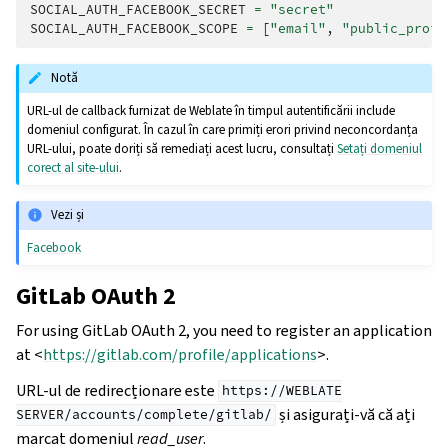
SOCIAL_AUTH_FACEBOOK_SECRET
=
"secret"
SOCIAL_AUTH_FACEBOOK_SCOPE
=
[
"email"
,
"public_profi
Notă
URL-ul de callback furnizat de Weblate în timpul autentificării include
domeniul configurat. În cazul în care primiți erori privind neconcordanța
URL-ului, poate doriți să remediați acest lucru, consultați
Setați domeniul
corect al site-ului
.
Vezi și
Facebook
GitLab OAuth 2
For using GitLab OAuth 2, you need to register an application
at <
https://gitlab.com/profile/applications
>.
URL-ul de redirecționare este
https://WEBLATE
și asigurați-vă că ați
SERVER/accounts/complete/gitlab/
marcat domeniul
read_user
.