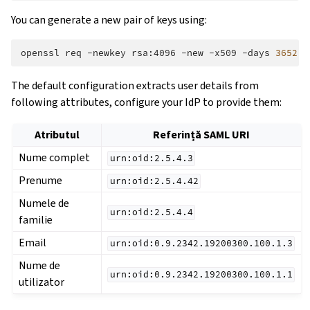
You can generate a new pair of keys using:
openssl
req
-newkey
rsa:4096
-new
-x509
-days
3652
-
The default configuration extracts user details from
following attributes, configure your IdP to provide them:
Atributul
Referință SAML URI
Nume complet
urn:oid:2.5.4.3
Prenume
urn:oid:2.5.4.42
Numele de
urn:oid:2.5.4.4
familie
Email
urn:oid:0.9.2342.19200300.100.1.3
Nume de
urn:oid:0.9.2342.19200300.100.1.1
utilizator