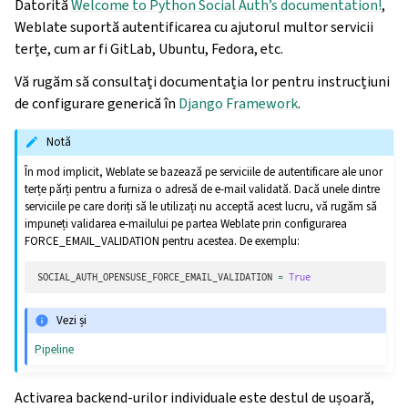
Datorită
Welcome to Python Social Auth’s documentation!
,
Weblate suportă autentificarea cu ajutorul multor servicii
terțe, cum ar fi GitLab, Ubuntu, Fedora, etc.
Vă rugăm să consultați documentația lor pentru instrucțiuni
de configurare generică în
Django Framework
.
Notă
În mod implicit, Weblate se bazează pe serviciile de autentificare ale unor
terțe părți pentru a furniza o adresă de e-mail validată. Dacă unele dintre
serviciile pe care doriți să le utilizați nu acceptă acest lucru, vă rugăm să
impuneți validarea e-mailului pe partea Weblate prin configurarea
FORCE_EMAIL_VALIDATION pentru acestea. De exemplu:
SOCIAL_AUTH_OPENSUSE_FORCE_EMAIL_VALIDATION
=
True
Vezi și
Pipeline
Activarea backend-urilor individuale este destul de ușoară,