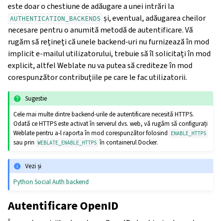
este doar o chestiune de adăugare a unei intrări la
și, eventual, adăugarea cheilor
AUTHENTICATION_BACKENDS
necesare pentru o anumită metodă de autentificare. Vă
rugăm să rețineți că unele backend-uri nu furnizează în mod
implicit e-mailul utilizatorului, trebuie să îl solicitați în mod
explicit, altfel Weblate nu va putea să crediteze în mod
corespunzător contribuțiile pe care le fac utilizatorii.
Sugestie
Cele mai multe dintre backend-urile de autentificare necesită HTTPS.
Odată ce HTTPS este activat în serverul dvs. web, vă rugăm să configurați
Weblate pentru a-l raporta în mod corespunzător folosind
ENABLE_HTTPS
sau prin
în containerul Docker.
WEBLATE_ENABLE_HTTPS
Vezi și
Python Social Auth backend
Autentificare OpenID