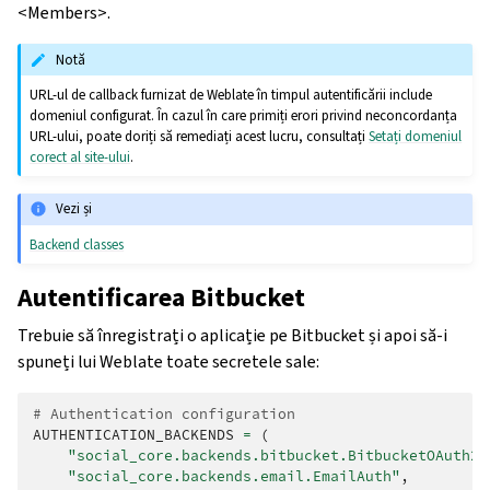
<Members>.
Notă
URL-ul de callback furnizat de Weblate în timpul autentificării include
domeniul configurat. În cazul în care primiți erori privind neconcordanța
URL-ului, poate doriți să remediați acest lucru, consultați
Setați domeniul
corect al site-ului
.
Vezi și
Backend classes
Autentificarea Bitbucket
Trebuie să înregistrați o aplicație pe Bitbucket și apoi să-i
spuneți lui Weblate toate secretele sale:
# Authentication configuration
AUTHENTICATION_BACKENDS
=
(
"social_core.backends.bitbucket.BitbucketOAuth2"
"social_core.backends.email.EmailAuth"
,