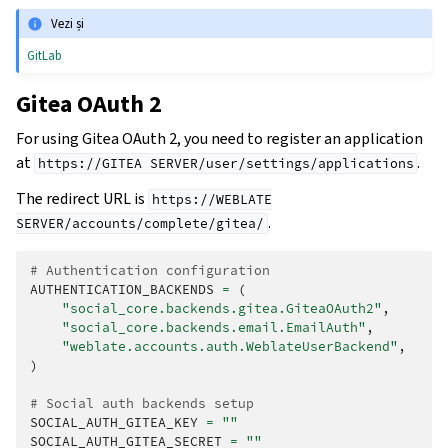
Vezi și
GitLab
Gitea OAuth 2
For using Gitea OAuth 2, you need to register an application
at
.
https://GITEA
SERVER/user/settings/applications
The redirect URL is
https://WEBLATE
.
SERVER/accounts/complete/gitea/
# Authentication configuration
AUTHENTICATION_BACKENDS
=
(
"social_core.backends.gitea.GiteaOAuth2"
,
"social_core.backends.email.EmailAuth"
,
"weblate.accounts.auth.WeblateUserBackend"
,
)
# Social auth backends setup
SOCIAL_AUTH_GITEA_KEY
=
""
SOCIAL_AUTH_GITEA_SECRET
=
""