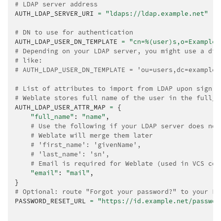
# LDAP server address
AUTH_LDAP_SERVER_URI
=
"ldaps://ldap.example.net"
# DN to use for authentication
AUTH_LDAP_USER_DN_TEMPLATE
=
"cn=
%(user)s
,o=Example"
# Depending on your LDAP server, you might use a dif
# like:
# AUTH_LDAP_USER_DN_TEMPLATE = 'ou=users,dc=example,
# List of attributes to import from LDAP upon sign i
# Weblate stores full name of the user in the full_n
AUTH_LDAP_USER_ATTR_MAP
=
{
"full_name"
:
"name"
,
# Use the following if your LDAP server does not
# Weblate will merge them later
# 'first_name': 'givenName',
# 'last_name': 'sn',
# Email is required for Weblate (used in VCS com
"email"
:
"mail"
,
}
# Optional: route "Forgot your password?" to your LD
PASSWORD_RESET_URL
=
"https://id.example.net/passwor