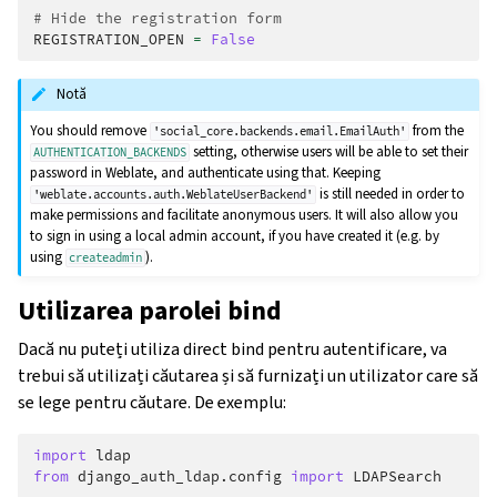
# Hide the registration form
REGISTRATION_OPEN
=
False
Notă
You should remove
from the
'social_core.backends.email.EmailAuth'
setting, otherwise users will be able to set their
AUTHENTICATION_BACKENDS
password in Weblate, and authenticate using that. Keeping
is still needed in order to
'weblate.accounts.auth.WeblateUserBackend'
make permissions and facilitate anonymous users. It will also allow you
to sign in using a local admin account, if you have created it (e.g. by
using
).
createadmin
Utilizarea parolei bind
Dacă nu puteți utiliza direct bind pentru autentificare, va
trebui să utilizați căutarea și să furnizați un utilizator care să
se lege pentru căutare. De exemplu:
import
ldap
from
django_auth_ldap.config
import
LDAPSearch