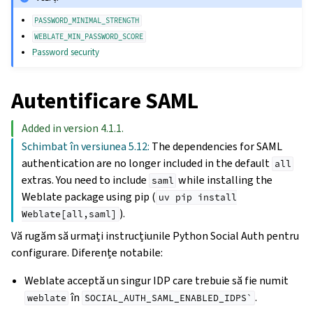
PASSWORD_MINIMAL_STRENGTH
WEBLATE_MIN_PASSWORD_SCORE
Password security
Autentificare SAML
Added in version 4.1.1.
Schimbat în versiunea 5.12:
The dependencies for SAML
authentication are no longer included in the default
all
extras. You need to include
while installing the
saml
Weblate package using pip (
uv
pip
install
).
Weblate[all,saml]
Vă rugăm să urmați instrucțiunile Python Social Auth pentru
configurare. Diferențe notabile:
Weblate acceptă un singur IDP care trebuie să fie numit
în
.
weblate
SOCIAL_AUTH_SAML_ENABLED_IDPS`