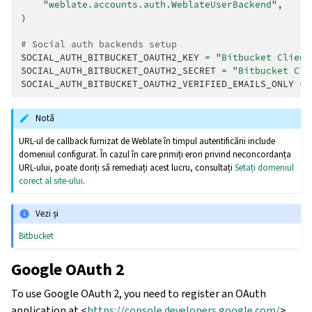
"weblate.accounts.auth.WeblateUserBackend"
,
)
# Social auth backends setup
SOCIAL_AUTH_BITBUCKET_OAUTH2_KEY
=
"Bitbucket Client
SOCIAL_AUTH_BITBUCKET_OAUTH2_SECRET
=
"Bitbucket Cli
SOCIAL_AUTH_BITBUCKET_OAUTH2_VERIFIED_EMAILS_ONLY
=
Notă
URL-ul de callback furnizat de Weblate în timpul autentificării include
domeniul configurat. În cazul în care primiți erori privind neconcordanța
URL-ului, poate doriți să remediați acest lucru, consultați
Setați domeniul
corect al site-ului
.
Vezi și
Bitbucket
Google OAuth 2
To use Google OAuth 2, you need to register an OAuth
application at <
https://console.developers.google.com/
>.