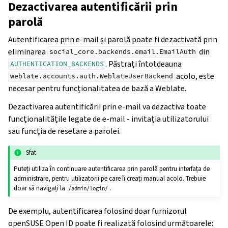
Dezactivarea autentificării prin
parolă
Autentificarea prin e-mail și parolă poate fi dezactivată prin
eliminarea
din
social_core.backends.email.EmailAuth
. Păstrați întotdeauna
AUTHENTICATION_BACKENDS
acolo, este
weblate.accounts.auth.WeblateUserBackend
necesar pentru funcționalitatea de bază a Weblate.
Dezactivarea autentificării prin e-mail va dezactiva toate
funcționalitățile legate de e-mail - invitația utilizatorului
sau funcția de resetare a parolei.
Sfat
Puteți utiliza în continuare autentificarea prin parolă pentru interfața de
administrare, pentru utilizatorii pe care îi creați manual acolo. Trebuie
doar să navigați la
.
/admin/login/
De exemplu, autentificarea folosind doar furnizorul
openSUSE Open ID poate fi realizată folosind următoarele: