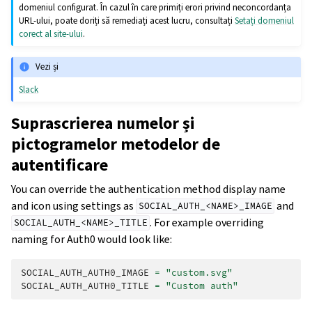
domeniul configurat. În cazul în care primiți erori privind neconcordanța
URL-ului, poate doriți să remediați acest lucru, consultați
Setați domeniul
corect al site-ului
.
Vezi și
Slack
Suprascrierea numelor și
pictogramelor metodelor de
autentificare
You can override the authentication method display name
and icon using settings as
and
SOCIAL_AUTH_<NAME>_IMAGE
. For example overriding
SOCIAL_AUTH_<NAME>_TITLE
naming for Auth0 would look like:
SOCIAL_AUTH_AUTH0_IMAGE
=
"custom.svg"
SOCIAL_AUTH_AUTH0_TITLE
=
"Custom auth"