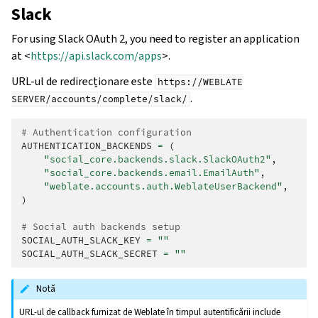
Slack
For using Slack OAuth 2, you need to register an application
at <
https://api.slack.com/apps
>.
URL-ul de redirecționare este
https://WEBLATE
.
SERVER/accounts/complete/slack/
# Authentication configuration
AUTHENTICATION_BACKENDS
=
(
"social_core.backends.slack.SlackOAuth2"
,
"social_core.backends.email.EmailAuth"
,
"weblate.accounts.auth.WeblateUserBackend"
,
)
# Social auth backends setup
SOCIAL_AUTH_SLACK_KEY
=
""
SOCIAL_AUTH_SLACK_SECRET
=
""
Notă
URL-ul de callback furnizat de Weblate în timpul autentificării include