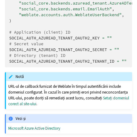
"social_core.backends.azuread_tenant.AzureADTena
"social_core.backends.email.EmailAuth"
,
"weblate.accounts.auth.WeblateUserBackend"
,
)
# Application (client) ID
SOCIAL_AUTH_AZUREAD_TENANT_OAUTH2_KEY
=
""
# Secret value
SOCIAL_AUTH_AZUREAD_TENANT_OAUTH2_SECRET
=
""
# Directory (tenant) ID
SOCIAL_AUTH_AZUREAD_TENANT_OAUTH2_TENANT_ID
=
""
Notă
URL-ul de callback furnizat de Weblate în timpul autentificării include
domeniul configurat. În cazul în care primiți erori privind neconcordanța
URL-ului, poate doriți să remediați acest lucru, consultați
Setați domeniul
corect al site-ului
.
Vezi și
Microsoft Azure Active Directory