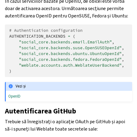
În cazul serviciilor bazate pe OpenID, de obicei este vorba
doar de activarea acestora. Următoarea secțiune permite
autentificarea OpenID pentru OpenSUSE, Fedora și Ubuntu:
# Authentication configuration
AUTHENTICATION_BACKENDS
=
(
"social_core.backends.email.EmailAuth"
,
"social_core.backends.suse.OpenSUSEOpenId"
,
"social_core.backends.ubuntu.UbuntuOpenId"
,
"social_core.backends.fedora.FedoraOpenId"
,
"weblate.accounts.auth.WeblateUserBackend"
,
)
Vezi și
OpenID
Autentificarea GitHub
Trebuie să înregistrați o aplicație OAuth pe GitHub și apoi
să-i spuneți lui Weblate toate secretele sale: