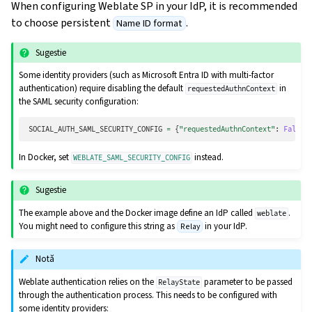
When configuring Weblate SP in your IdP, it is recommended
to choose persistent
.
Name ID format
Sugestie
Some identity providers (such as Microsoft Entra ID with multi-factor
authentication) require disabling the default
in
requestedAuthnContext
the SAML security configuration:
SOCIAL_AUTH_SAML_SECURITY_CONFIG
=
{
"requestedAuthnContext"
:
False
}
In Docker, set
instead.
WEBLATE_SAML_SECURITY_CONFIG
Sugestie
The example above and the Docker image define an IdP called
.
weblate
You might need to configure this string as
in your IdP.
Relay
Notă
Weblate authentication relies on the
parameter to be passed
RelayState
through the authentication process. This needs to be configured with
some identity providers: