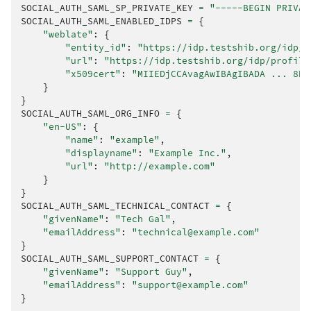
SOCIAL_AUTH_SAML_SP_PRIVATE_KEY
=
"-----BEGIN PRIVAT
SOCIAL_AUTH_SAML_ENABLED_IDPS
=
{
"weblate"
:
{
"entity_id"
:
"https://idp.testshib.org/idp/s
"url"
:
"https://idp.testshib.org/idp/profile
"x509cert"
:
"MIIEDjCCAvagAwIBAgIBADA ... 8Bb
}
}
SOCIAL_AUTH_SAML_ORG_INFO
=
{
"en-US"
:
{
"name"
:
"example"
,
"displayname"
:
"Example Inc."
,
"url"
:
"http://example.com"
}
}
SOCIAL_AUTH_SAML_TECHNICAL_CONTACT
=
{
"givenName"
:
"Tech Gal"
,
"emailAddress"
:
"technical@example.com"
}
SOCIAL_AUTH_SAML_SUPPORT_CONTACT
=
{
"givenName"
:
"Support Guy"
,
"emailAddress"
:
"support@example.com"
}