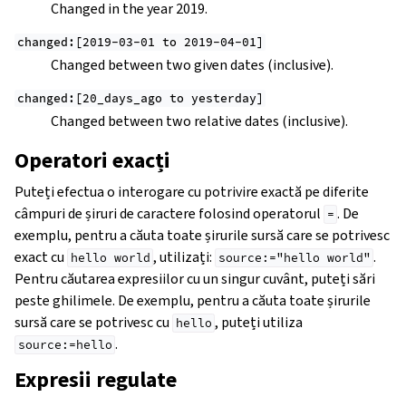
Changed in the year 2019.
changed:[2019-03-01
to
2019-04-01]
Changed between two given dates (inclusive).
changed:[20_days_ago
to
yesterday]
Changed between two relative dates (inclusive).
Operatori exacți
Puteți efectua o interogare cu potrivire exactă pe diferite
câmpuri de șiruri de caractere folosind operatorul
. De
=
exemplu, pentru a căuta toate șirurile sursă care se potrivesc
exact cu
, utilizați:
.
hello
world
source:="hello
world"
Pentru căutarea expresiilor cu un singur cuvânt, puteți sări
peste ghilimele. De exemplu, pentru a căuta toate șirurile
sursă care se potrivesc cu
, puteți utiliza
hello
.
source:=hello
Expresii regulate