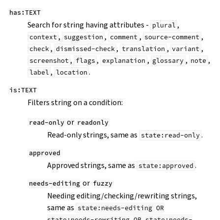
has:TEXT
Search for string having attributes -
,
plural
,
,
,
,
context
suggestion
comment
source-comment
,
,
,
,
check
dismissed-check
translation
variant
,
,
,
,
,
screenshot
flags
explanation
glossary
note
,
.
label
location
is:TEXT
Filters string on a condition:
or
read-only
readonly
Read-only strings, same as
.
state:read-only
approved
Approved strings, same as
.
state:approved
or
needs-editing
fuzzy
Needing editing/checking/rewriting strings,
same as
state:needs-editing
OR
state:needs-rewriting
OR
state:needs-