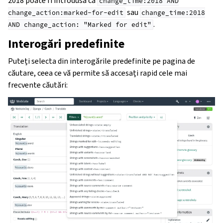
2018 poate fi introdusă ca
change_time:2018
AND
sau
change_action:marked-for-edit
change_time:2018
.
AND
change_action:
"Marked
for
edit"
Interogări predefinite
Puteți selecta din interogările predefinite pe pagina de
căutare, ceea ce vă permite să accesați rapid cele mai
frecvente căutări: