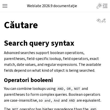
Weblate 2026.9 documentație
View 
Ed
Căutare
Search query syntax
Advanced searches support boolean operations,
parentheses, field-specific lookup, field operators, exact
match, date values, and regular expressions. The available
fields depend on what kind of object is being searched.
Operatori booleeni
You can combine lookups using
,
,
and
AND
OR
NOT
parentheses to form complex queries. Boolean operators
are case-insensitive, so
,
and
are equivalent.
and
And
AND
The
operator has higher precedence than the
NOT
AND