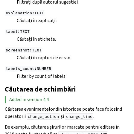
Filtrați după autorul sugestiei.
explanation:TEXT
Căutați în explicații.
label:TEXT
Căutați în etichete.
screenshot:TEXT
Căutați în capturi de ecran.
labels_count:NUMBER
Filter by count of labels
Căutarea de schimbări
Added in version 4.4.
Căutarea evenimentelor din istoric se poate face folosind
operatorii
și
.
change_action
change_time
De exemplu, căutarea șirurilor marcate pentru editare în