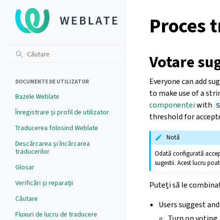
Proces 
Votare sug
Everyone can add sugg
DOCUMENTE DE UTILIZATOR
to make use of a str
Bazele Weblate
componentei
with
S
Înregistrare și profil de utilizator
threshold for accepte
Traducerea folosind Weblate
Notă
Descărcarea și încărcarea
traducerilor
Odată configurată accepta
sugestii. Acest lucru poa
Glosar
Verificări și reparații
Puteți să le combina
Căutare
Users suggest and 
Fluxuri de lucru de traducere
Turn on voting.