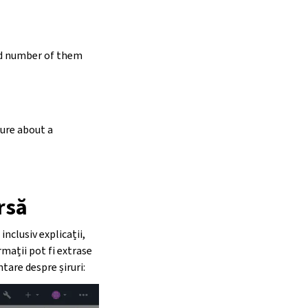
ed number of them
sure about a
rsă
nclusiv explicații,
ormații pot fi extrase
ntare despre șiruri: