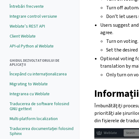
Întrebări frecvente
Turn off autom
Don’t let users
Integrare control versiune
Users suggest and
Weblate’s REST API
agree.
Client Weblate
Turn on voting.
API-ul Python al Weblate
Set the desired
Optional voting fo
GHIDUL DEZVOLTATORULUI DE
APLICAȚII
translation by ma
Începând cu internaționalizarea
Only turn on vo
Migrating to Weblate
Informații
Integrarea cu Weblate
Traducerea de software folosind
Îmbunătățiți procesul
GNU gettext
priorități ale șiruril
Multi-platform localization
din fișierele de tradu
Traducerea documentației folosind
Sphinx