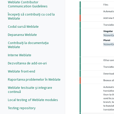
Weblate Contributor
Communication Guidelines
Începeți să contribuiți cu cod la
Weblate
Codul sursă Weblate
Depanarea Weblate
Contribuiți la documentația
Weblate
Interne Weblate
Dezvoltarea de add-on-uri
Weblate front-end
Raportarea problemelor în Weblate
Weblate testsuite și integrare
continuă
Local testing of Weblate modules
Testing repository