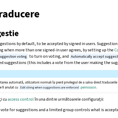
traducere
estie
estions by default, to be accepted by signed in users. Suggestion
ing when more than one signed-in user agrees, by setting up the
C
to turn on voting, and
uggestion voting
Automatically accept suggest
d suggestions (this includes a vote from the user making the sugges
rea automată, utilizatorii normali își pierd privilegiul de a salva direct traduceril
te fi anulat cu
permission
.
Edit string when suggestions are enforced
ți cu
access control
în una dintre următoarele configurații:
vote for suggestions and a limited group controls what is accept