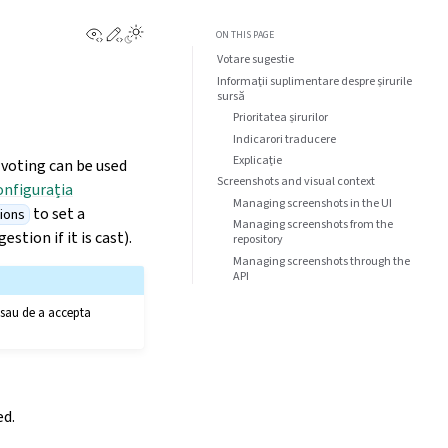
View this page
Edit this page
ON THIS PAGE
Votare sugestie
Informații suplimentare despre șirurile
sursă
Prioritatea șirurilor
Indicarori traducere
Explicație
 voting can be used
Screenshots and visual context
onfigurația
Managing screenshots in the UI
to set a
ions
Managing screenshots from the
tion if it is cast).
repository
Managing screenshots through the
API
e sau de a accepta
ed.