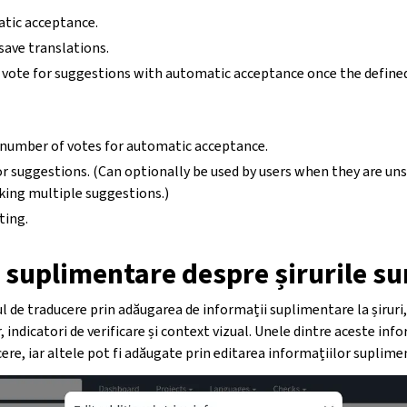
atic acceptance.
 save translations.
 vote for suggestions with automatic acceptance once the defin
 number of votes for automatic acceptance.
r suggestions. (Can optionally be used by users when they are un
king multiple suggestions.)
ting.
 suplimentare despre șirurile su
 de traducere prin adăugarea de informații suplimentare la șiruri, i
or, indicatori de verificare și context vizual. Unele dintre aceste inf
cere, iar altele pot fi adăugate prin editarea informațiilor suplime