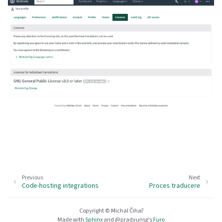
Previous
Next
Code-hosting integrations
Proces traducere
Copyright © Michal Čihař
Made with
Sphinx
and
@pradyunsg
's
Furo