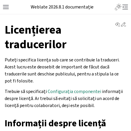
Weblate 2026.8.1 documentație
View 
Ed
Licențierea
traducerilor
Puteți specifica licența sub care se contribuie la traduceri.
Acest lucru este deosebit de important de făcut dacă
traducerile sunt deschise publicului, pentru a stipula la ce
pot fi folosite.
Trebuie să specificați
Configurația componentei
informații
despre licență. Ar trebui să evitați să solicitați un acord de
licență pentru colaboratori, deși este posibil.
Informații despre licență