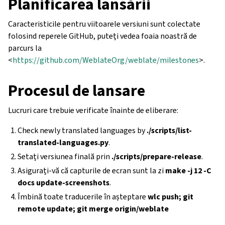
Planificarea lansării
Caracteristicile pentru viitoarele versiuni sunt colectate
folosind reperele GitHub, puteți vedea foaia noastră de
parcurs la
<
https://github.com/WeblateOrg/weblate/milestones
>.
Procesul de lansare
Lucruri care trebuie verificate înainte de eliberare:
Check newly translated languages by
./scripts/list-
translated-languages.py
.
Setați versiunea finală prin
./scripts/prepare-release
.
Asigurați-vă că capturile de ecran sunt la zi
make -j 12 -C
docs update-screenshots
.
Îmbină toate traducerile în așteptare
wlc push; git
remote update; git merge origin/weblate