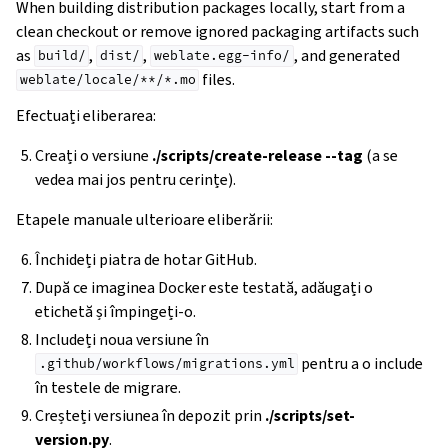
When building distribution packages locally, start from a
clean checkout or remove ignored packaging artifacts such
as
,
,
, and generated
build/
dist/
weblate.egg-info/
files.
weblate/locale/**/*.mo
Efectuați eliberarea:
Creați o versiune
./scripts/create-release --tag
(a se
vedea mai jos pentru cerințe).
Etapele manuale ulterioare eliberării:
Închideți piatra de hotar GitHub.
După ce imaginea Docker este testată, adăugați o
etichetă și împingeți-o.
Includeți noua versiune în
pentru a o include
.github/workflows/migrations.yml
în testele de migrare.
Creșteți versiunea în depozit prin
./scripts/set-
version.py
.