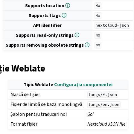
Supports location
ⓘ
No
Supports flags
ⓘ
No
API identifier
nextcloud-json
Supports read-only strings
ⓘ
No
Supports removing obsolete strings
ⓘ
No
ție Weblate
Tipic Weblate
Configurația componentei
Mască de fișier
langs/*.json
Fișier de limbă de bază monolingvă
langs/en.json
Șablon pentru traduceri noi
Gol
Format fișier
Nextcloud JSON file