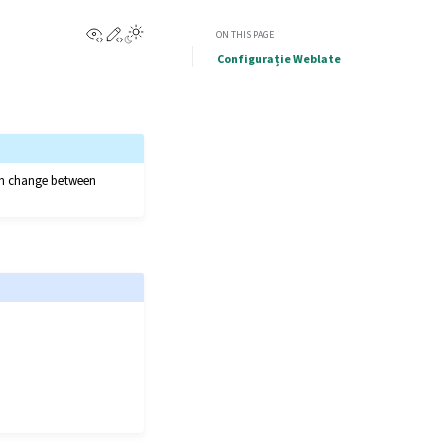
View this page
Edit this page
ON THIS PAGE
Configurație Weblate
can change between