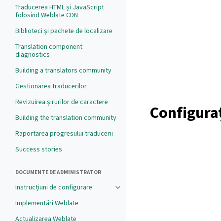
Traducerea HTML și JavaScript
folosind Weblate CDN
Biblioteci și pachete de localizare
Translation component
diagnostics
Building a translators community
Gestionarea traducerilor
Revizuirea șirurilor de caractere
Configura
Building the translation community
Raportarea progresului traducerii
Success stories
DOCUMENTE DE ADMINISTRATOR
Instrucțiuni de configurare
Implementări Weblate
Actualizarea Weblate