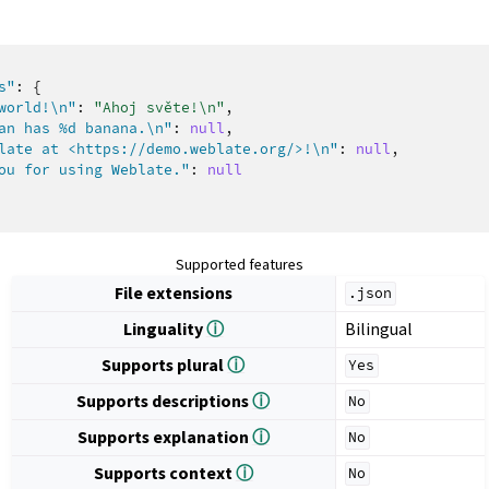
s"
:
{
world!\n"
:
"Ahoj světe!\n"
,
an has %d banana.\n"
:
null
,
late at <https://demo.weblate.org/>!\n"
:
null
,
ou for using Weblate."
:
null
Supported features
File extensions
.json
Linguality
ⓘ
Bilingual
Supports plural
ⓘ
Yes
Supports descriptions
ⓘ
No
Supports explanation
ⓘ
No
Supports context
ⓘ
No