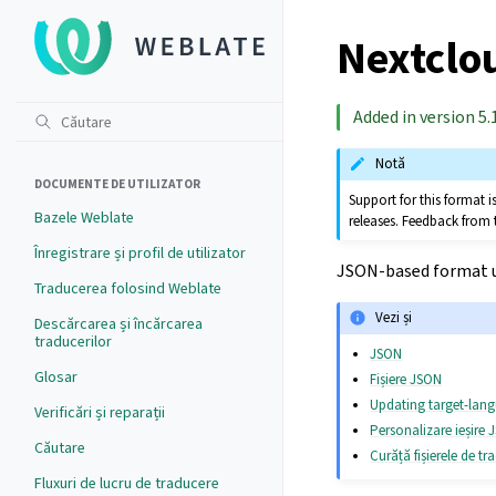
Nextclo
Added in version 5.
Notă
DOCUMENTE DE UTILIZATOR
Support for this format
Bazele Weblate
releases. Feedback from 
Înregistrare și profil de utilizator
JSON-based format u
Traducerea folosind Weblate
Vezi și
Descărcarea și încărcarea
traducerilor
JSON
Glosar
Fișiere JSON
Updating target-lang
Verificări și reparații
Personalizare ieșire
Căutare
Curăță fișierele de tr
Fluxuri de lucru de traducere