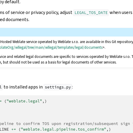
by default.
 of service or privacy policy, adjust
when users 
LEGAL_TOS_DATE
ted documents.
osted Weblate service operated by Weblate s.r.o. are available in this Git repository
blateOrg/wllegal/tree/main/wllegal/templates/legal/documents
>.
vice and related legal documents are specific to services operated by Weblate s.r.o. 
but should not be used as a basis for legal documents of other services.
to installed apps in
:
l
settings.py
=
(
"weblate.legal"
,)
peline to confirm TOS upon registration/subsequent sign 
LINE
+=
(
"weblate.legal.pipeline.tos_confirm"
,)