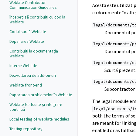
Weblate Contributor
Acesta este utilizat 
Communication Guidelines
cu documente în alb 
Începeți să contribuiți cu cod la
Weblate
legal/documents/t
Codul sursă Weblate
Documentul priv
Depanarea Weblate
legal/documents/p
Contribuiți la documentația
Documentul priv
Weblate
legal/documents/s
Interne Weblate
Scurtă prezentar
Dezvoltarea de add-on-uri
legal/documents/c
Weblate front-end
Subcontractor
Raportarea problemelor în Weblate
The legal module emb
Weblate testsuite și integrare
legal/documents/t
continuă
both the terms of ser
Local testing of Weblate modules
are meant for linkin
Testing repository
enabled or as fallbac