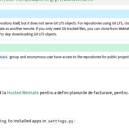
pository itself, but it does not serve Git LFS objects. For repositories using Git LFS, 
te as another remote. If you only need Git-tracked files, you can clone from Webla
to skip downloading Git LFS objects.
group and anonymous user have access to the repositories for public project
Users
ă la
Hosted Weblate
pentru a defini planurile de facturare, pentru 
to installed apps in
:
ing
settings.py