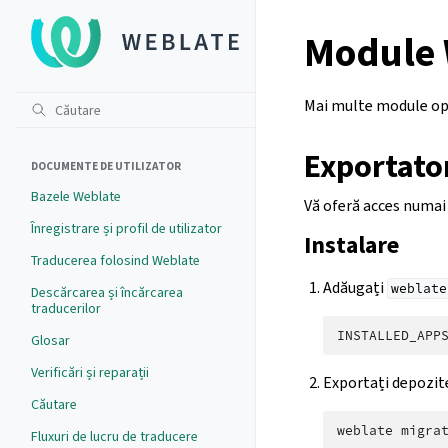
Module 
Mai multe module opț
Exportator
DOCUMENTE DE UTILIZATOR
Bazele Weblate
Vă oferă acces numai 
Înregistrare și profil de utilizator
Instalare
Traducerea folosind Weblate
Adăugați
weblate
Descărcarea și încărcarea
traducerilor
INSTALLED_APP
Glosar
Verificări și reparații
Exportați depozite
Căutare
weblate
Fluxuri de lucru de traducere