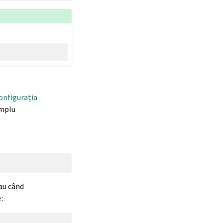
onfigurația
emplu
au când
e
: