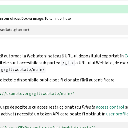
in our official Docker image. To turn it off, use:
=
ă automat la Weblate și setează URL-ul depozitului exportat în
C
itele sunt accesibile sub partea
a URL-ului Weblate, de ex
/git/
.
rg/git/weblate/main/
iectele disponibile public pot fi clonate fără autentificare:
://example.org/git/weblate/main/'
urge depozitele cu acces restricționat (cu
Private
access control
s
 activat) necesită un token API care poate fi obținut în
user profil
://user:KEY@example.org/git/weblate/main/'