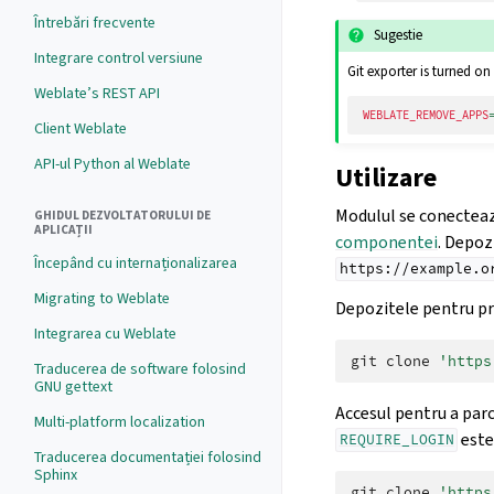
Întrebări frecvente
Sugestie
Integrare control versiune
Git exporter is turned on 
Weblate’s REST API
WEBLATE_REMOVE_APPS
Client Weblate
API-ul Python al Weblate
Utilizare
Modulul se conecteaz
GHIDUL DEZVOLTATORULUI DE
APLICAȚII
componentei
. Depoz
Începând cu internaționalizarea
https://example.o
Migrating to Weblate
Depozitele pentru pro
Integrarea cu Weblate
git
clone
'https
Traducerea de software folosind
GNU gettext
Accesul pentru a parc
Multi-platform localization
este
REQUIRE_LOGIN
Traducerea documentației folosind
Sphinx
git
clone
'https