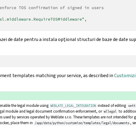
enforce TOS confirmation of signed in users
al.middleware.RequireTOSMiddleware"
,
zei de date pentru a instala opțional structuri de baze de date s
ument templates matching your service, as described in
Customizi
enable the legal module using
instead of editing
WEBLATE_LEGAL_INTEGRATION
sett
egal module and legal document confirmation enforcement, or
to additio
wllegal
 used by services operated by Weblate s.r.o. These templates are not intended for g
ocker, place them in
, s
/app/data/python/customize/templates/legal/documents