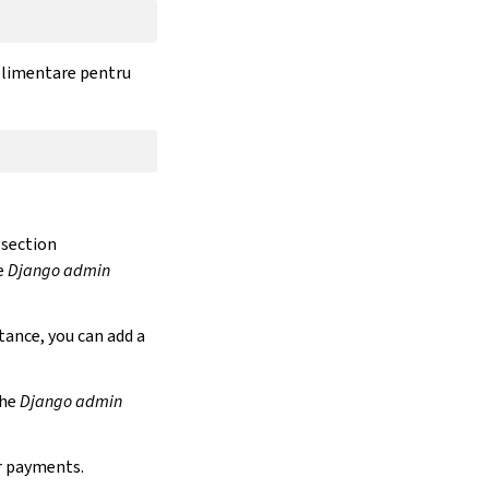
uplimentare pentru
section
e
Django admin
stance, you can add a
the
Django admin
r payments.