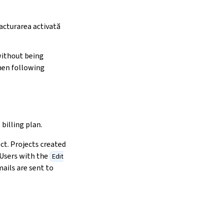
facturarea activată
without being
when following
billing plan.
ct. Projects created
 Users with the
Edit
mails are sent to