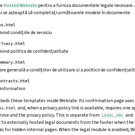
pe
Hosted Weblate
pentru a furniza documentele legale necesare. 
și se așteaptă să completați următoarele modele în documente:
os.html
ind condițiile de serviciu
rivacy.html
ind politica de confidențialitate
ummary.html
e generală a condițiilor de utilizare și a politicii de confidențiali
ontracts.html
 information
eds these templates inside Weblate. Its confirmation page uses
and, when a privacy policy link is available, requires one
os.html
vice and the privacy policy. This is separate from
and
LEGAL_URL
g to externally hosted legal documents from the footer when the 
ks for hidden internal pages. When the legal module is enabled, W