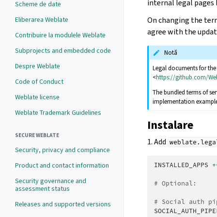
internal legal pages 
Scheme de date
Eliberarea Weblate
On changing the terms
agree with the upda
Contribuire la modulele Weblate
Subprojects and embedded code
Notă
Despre Weblate
Legal documents for the H
<
https://github.com/We
Code of Conduct
The bundled terms of ser
Weblate license
implementation example, 
Weblate Trademark Guidelines
Instalare
SECURE WEBLATE
1. Add
weblate.lega
Security, privacy and compliance
Product and contact information
INSTALLED_APPS
+
Security governance and
# Optional:
assessment status
# Social auth pi
Releases and supported versions
SOCIAL_AUTH_PIPE