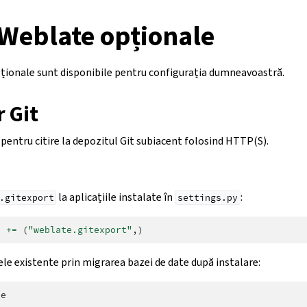
Weblate opționale
ionale sunt disponibile pentru configurația dumneavoastră.
 Git
pentru citire la depozitul Git subiacent folosind HTTP(S).
la aplicațiile instalate în
:
.gitexport
settings.py
S
+=
(
"weblate.gitexport"
,)
le existente prin migrarea bazei de date după instalare: