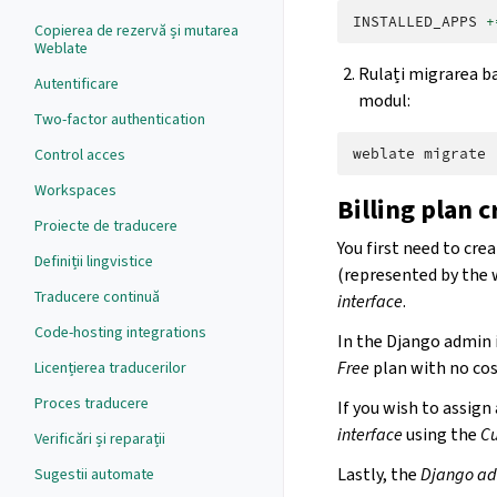
INSTALLED_APPS
+
Copierea de rezervă și mutarea
Weblate
Rulați migrarea ba
Autentificare
modul:
Two-factor authentication
Control acces
weblate
Workspaces
Billing plan 
Proiecte de traducere
You first need to crea
Definiții lingvistice
(represented by the 
Traducere continuă
interface
.
Code-hosting integrations
In the Django admin 
Free
plan with no cos
Licențierea traducerilor
Proces traducere
If you wish to assign
interface
using the
Cu
Verificări și reparații
Lastly, the
Django ad
Sugestii automate