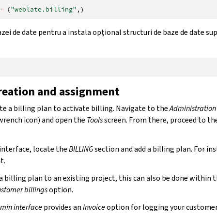
=
(
"weblate.billing"
,)
zei de date pentru a instala opțional structuri de baze de date s
creation and assignment
te a billing plan to activate billing. Navigate to the
Administration
wrench icon) and open the
Tools
screen. From there, proceed to th
interface, locate the
BILLING
section and add a billing plan. For in
t.
 a billing plan to an existing project, this can also be done within 
stomer billings
option.
min interface
provides an
Invoice
option for logging your custome