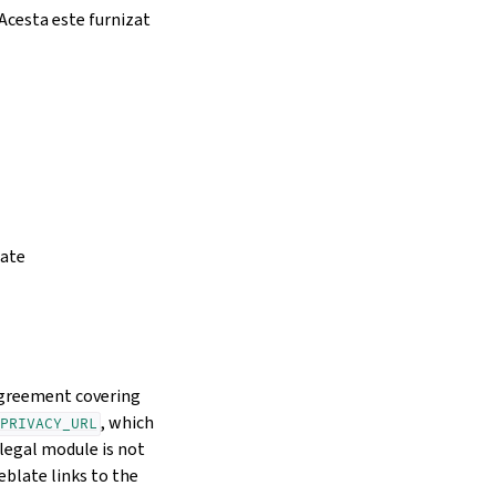
Acesta este furnizat
tate
 agreement covering
, which
PRIVACY_URL
legal module is not
eblate links to the