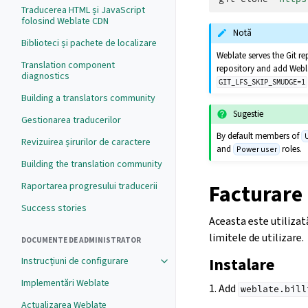
Traducerea HTML și JavaScript
folosind Weblate CDN
Notă
Biblioteci și pachete de localizare
Weblate serves the Git re
Translation component
repository and add Webla
diagnostics
GIT_LFS_SKIP_SMUDGE=1
Building a translators community
Sugestie
Gestionarea traducerilor
By default members of
Revizuirea șirurilor de caractere
and
roles.
Power user
Building the translation community
Raportarea progresului traducerii
Facturare
Success stories
Aceasta este utilizat
limitele de utilizare.
DOCUMENTE DE ADMINISTRATOR
Instalare
Instrucțiuni de configurare
Implementări Weblate
1. Add
weblate.bill
Actualizarea Weblate