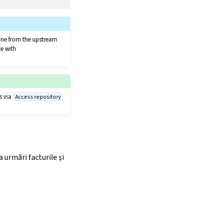
clone from the upstream
te with
s via
Access repository
a urmări facturile și