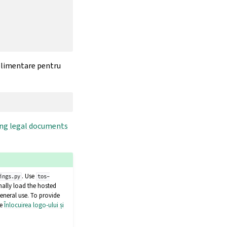
uplimentare pentru
ng legal documents
. Use
ings.py
tos-
nally load the hosted
eneral use. To provide
ee
Înlocuirea logo-ului și