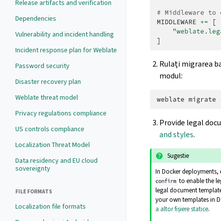
Release artifacts and verification
# Middleware to 
Dependencies
MIDDLEWARE
+=
[
"weblate.leg
Vulnerability and incident handling
]
Incident response plan for Weblate
Rulați migrarea ba
Password security
modul:
Disaster recovery plan
Weblate threat model
weblate
Privacy regulations compliance
Provide legal doc
US controls compliance
and styles
.
Localization Threat Model
Sugestie
Data residency and EU cloud
sovereignty
In Docker deployments, 
to enable the l
confirm
legal document templates
FILE FORMATS
your own templates in D
Localization file formats
a altor fișiere statice
.