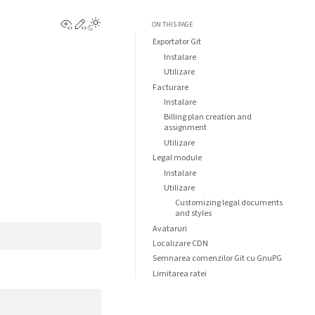
View this page
Edit this page
ON THIS PAGE
Exportator Git
Instalare
Utilizare
Facturare
Instalare
Billing plan creation and
assignment
Utilizare
Legal module
Instalare
Utilizare
Customizing legal documents
and styles
Avataruri
Localizare CDN
Semnarea comenzilor Git cu GnuPG
Limitarea ratei