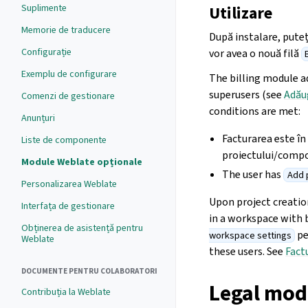
Suplimente
Utilizare
Memorie de traducere
După instalare, puteț
Configurație
vor avea o nouă filă
Exemplu de configurare
The billing module a
superusers (see
Adău
Comenzi de gestionare
conditions are met:
Anunțuri
Facturarea este în
Liste de componente
proiectului/compon
Module Weblate opționale
The user has
Add 
Personalizarea Weblate
Upon project creatio
Interfața de gestionare
in a workspace with 
Obținerea de asistență pentru
pe
workspace settings
Weblate
these users. See
Fact
DOCUMENTE PENTRU COLABORATORI
Legal mod
Contribuția la Weblate