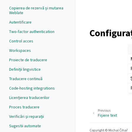
Copierea de rezervă și mutarea
Weblate
Autentificare
Configura
Two-factor authentication
Control acces
Workspaces
Proiecte de traducere
Definiții lingvistice
Traducere continuă
Code-hosting integrations
Licențierea traducerilor
Proces traducere
Previous
Fișiere text
Verificări și reparații
Sugestii automate
Copyright © Michal Čihař