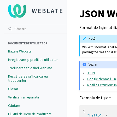
JSON W
Format de fișier util
Notă
DOCUMENTE DE UTILIZATOR
While this format is cal
Bazele Weblate
parsing the files and di
Înregistrare și profil de utilizator
Vezi și
Traducerea folosind Weblate
JSON
Descărcarea și încărcarea
Google chrome.i18n
traducerilor
Mozilla Extensions In
Glosar
Verificări și reparații
Exemplu de fișier:
Căutare
{
Fluxuri de lucru de traducere
"hello"
:
{