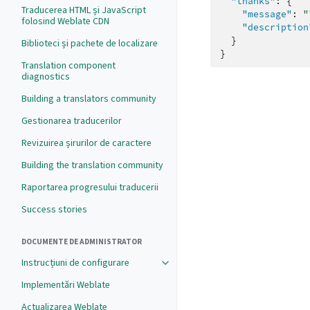
"thanks"
:
{
Traducerea HTML și JavaScript
"message"
:
"
folosind Weblate CDN
"description
}
Biblioteci și pachete de localizare
}
Translation component
diagnostics
Building a translators community
Gestionarea traducerilor
Revizuirea șirurilor de caractere
Building the translation community
Raportarea progresului traducerii
Success stories
DOCUMENTE DE ADMINISTRATOR
Instrucțiuni de configurare
Implementări Weblate
Actualizarea Weblate