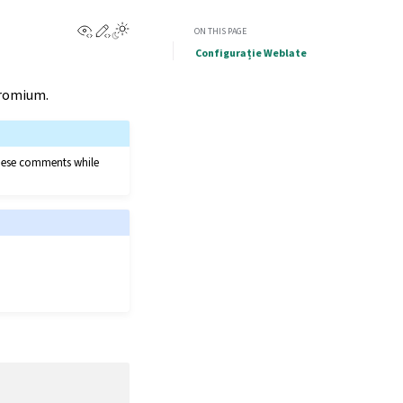
View this page
Edit this page
ON THIS PAGE
Configurație Weblate
hromium.
 these comments while