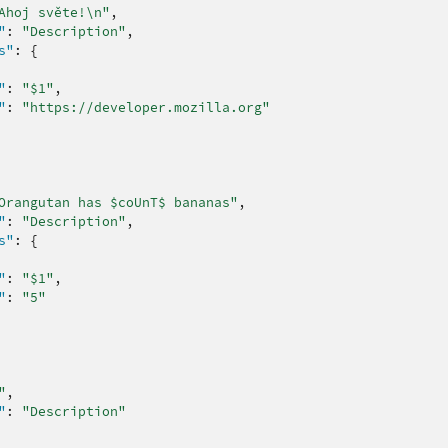
Ahoj světe!\n"
,
"
:
"Description"
,
s"
:
{
"
:
"$1"
,
"
:
"https://developer.mozilla.org"
Orangutan has $coUnT$ bananas"
,
"
:
"Description"
,
s"
:
{
"
:
"$1"
,
"
:
"5"
"
,
"
:
"Description"