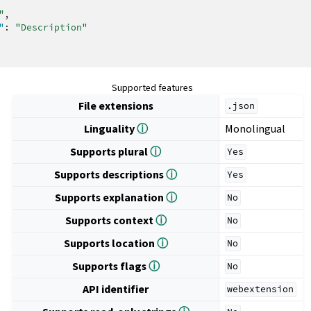
"
,
"
:
"Description"
Supported features
File extensions
.json
Linguality
ⓘ
Monolingual
Supports plural
ⓘ
Yes
Supports descriptions
ⓘ
Yes
Supports explanation
ⓘ
No
Supports context
ⓘ
No
Supports location
ⓘ
No
Supports flags
ⓘ
No
API identifier
webextension