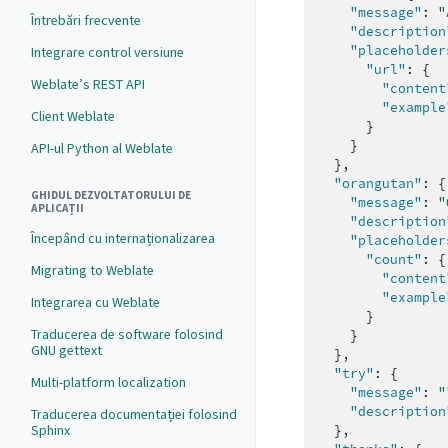
"message"
:
"
Întrebări frecvente
"description
"placeholder
Integrare control versiune
"url"
:
{
Weblate’s REST API
"content
"example
Client Weblate
}
}
API-ul Python al Weblate
},
"orangutan"
:
{
GHIDUL DEZVOLTATORULUI DE
"message"
:
"
APLICAȚII
"description
Începând cu internaționalizarea
"placeholder
"count"
:
{
Migrating to Weblate
"content
"example
Integrarea cu Weblate
}
Traducerea de software folosind
}
GNU gettext
},
"try"
:
{
Multi-platform localization
"message"
:
"
"description
Traducerea documentației folosind
Sphinx
},