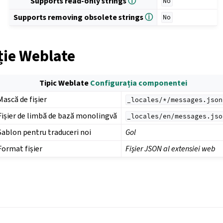
Supports read-only strings
ⓘ
No
Supports removing obsolete strings
ⓘ
No
ție Weblate
Tipic Weblate
Configurația componentei
Mască de fișier
_locales/*/messages.json
Fișier de limbă de bază monolingvă
_locales/en/messages.jso
Șablon pentru traduceri noi
Gol
Format fișier
Fișier JSON al extensiei web