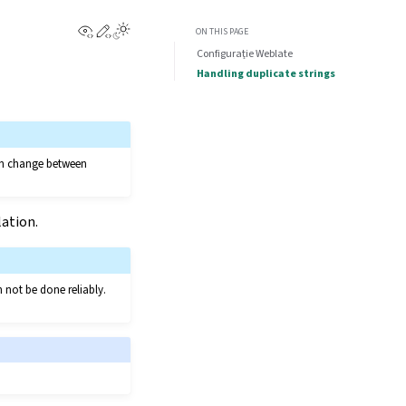
View this page
Edit this page
ON THIS PAGE
Configurație Weblate
Handling duplicate strings
can change between
lation.
n not be done reliably.