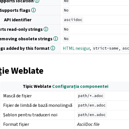
upports location
ⓘ
No
Supports flags
ⓘ
No
API identifier
asciidoc
rts read-only strings
ⓘ
No
emoving obsolete strings
ⓘ
No
ags added by this format
ⓘ
HTML nesigur
,
,
strict-same
as
ție Weblate
Tipic Weblate
Configurația componentei
Mască de fișier
path/*.adoc
Fișier de limbă de bază monolingvă
path/en.adoc
Șablon pentru traduceri noi
path/en.adoc
Format fișier
AsciiDoc file