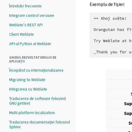
Exemplu de fișier:
Întrebări frecvente
Integrare control versiune
== Ahoj světe!

Weblate’s REST API
Orangutan has fi
Client Weblate
Try Weblate at h
API-ul Python al Weblate
GHIDUL DEZVOLTATORULUI DE
APLICAȚII
Începând cu internaționalizarea
Migrating to Weblate
Integrarea cu Weblate
Traducerea de software folosind
Sup
GNU gettext
Multi-platform localization
Sup
Traducerea documentației folosind
S
Sphinx