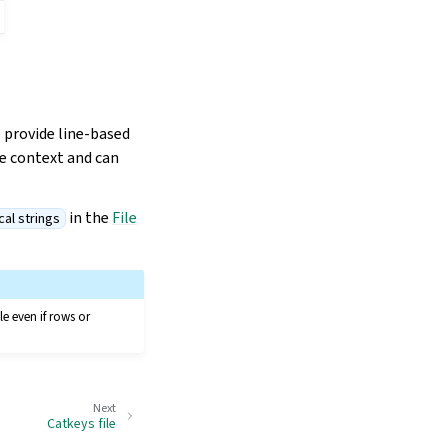
o provide line-based
he context and can
in the
File
cal strings
le even if rows or
Next
Catkeys file