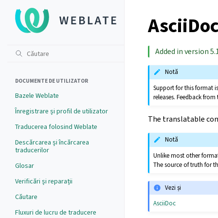
AsciiDoc
Added in version 5.1
Notă
DOCUMENTE DE UTILIZATOR
Support for this format
Bazele Weblate
releases. Feedback from 
Înregistrare și profil de utilizator
The translatable cont
Traducerea folosind Weblate
Notă
Descărcarea și încărcarea
traducerilor
Unlike most other formats
The source of truth for th
Glosar
Verificări și reparații
Vezi și
Căutare
AsciiDoc
Fluxuri de lucru de traducere