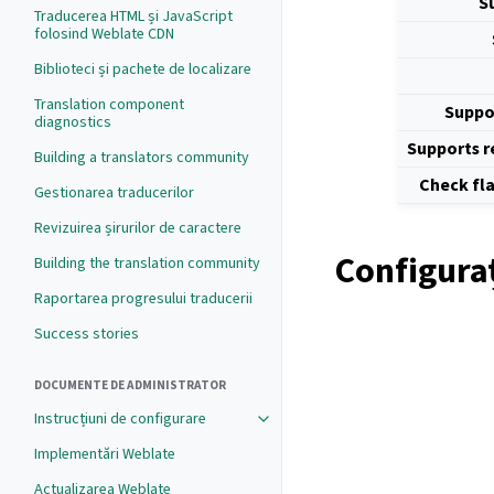
S
Traducerea HTML și JavaScript
folosind Weblate CDN
Biblioteci și pachete de localizare
Translation component
Suppo
diagnostics
Supports r
Building a translators community
Check fl
Gestionarea traducerilor
Revizuirea șirurilor de caractere
Configura
Building the translation community
Raportarea progresului traducerii
Success stories
DOCUMENTE DE ADMINISTRATOR
Instrucțiuni de configurare
Implementări Weblate
Actualizarea Weblate