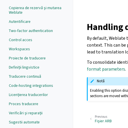
Copierea de rezervă și mutarea
Weblate
Autentificare
Handling d
Two-factor authentication
By default, Weblate t
Control acces
context. This can be
Workspaces
lead to translation l
Proiecte de traducere
To consolidate identi
Definiții lingvistice
format parameters
.
Traducere continuă
Notă
Code-hosting integrations
Enabling this option disa
Licențierea traducerilor
sections are moved with
Proces traducere
Verificări și reparații
Previous
Fișier ARB
Sugestii automate