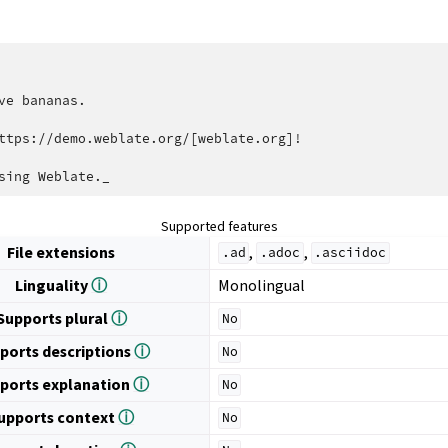
ve bananas.

ttps://demo.weblate.org/[weblate.org]!

Supported features
File extensions
,
,
.ad
.adoc
.asciidoc
Linguality
ⓘ
Monolingual
Supports plural
ⓘ
No
ports descriptions
ⓘ
No
ports explanation
ⓘ
No
upports context
ⓘ
No