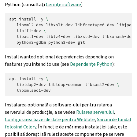
Python (consultați
Cerințe software
):
apt
install
-y
\
libxml2-dev
libxslt-dev
libfreetype6-dev
libjpeg-
libffi-dev
\
libacl1-dev
liblz4-dev
libzstd-dev
libxxhash-dev
python3-gdbm
python3-dev
Install wanted optional dependencies depending on
features you intend to use (see
Dependențe Python
):
apt
install
-y
\
libldap2-dev
libldap-common
libsasl2-dev
\
Instalarea opțională a software-ului pentru rularea
serverului de producție, a se vedea
Rularea serverului
,
Configurarea bazei de date pentru Weblate
,
Sarcini de fundal
folosind Celery
. În funcție de mărimea instalației tale, este
posibil să dorești să rulezi aceste componente pe servere