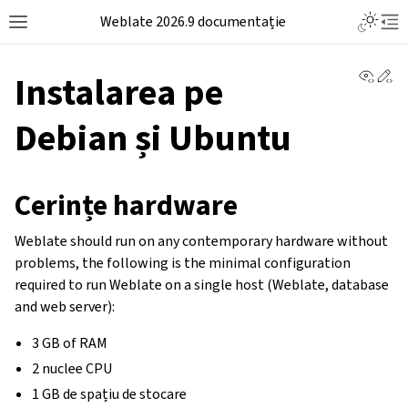
Weblate 2026.9 documentație
View 
Ed
Instalarea pe
Debian și Ubuntu
Cerințe hardware
Weblate should run on any contemporary hardware without
problems, the following is the minimal configuration
required to run Weblate on a single host (Weblate, database
and web server):
3 GB of RAM
2 nuclee CPU
1 GB de spațiu de stocare