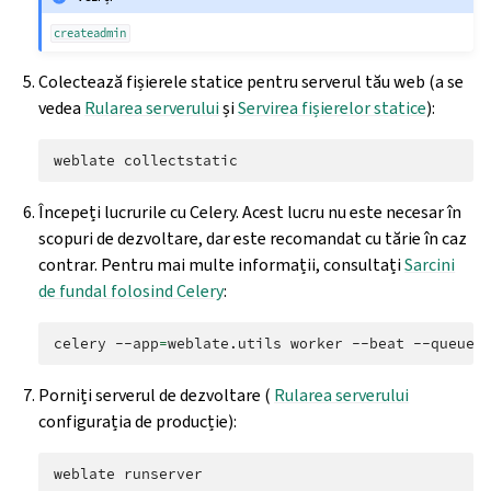
createadmin
Colectează fișierele statice pentru serverul tău web (a se
vedea
Rularea serverului
și
Servirea fișierelor statice
):
weblate
Începeți lucrurile cu Celery. Acest lucru nu este necesar în
scopuri de dezvoltare, dar este recomandat cu tărie în caz
contrar. Pentru mai multe informații, consultați
Sarcini
de fundal folosind Celery
:
celery
--app
=
weblate.utils
worker
--beat
--queues
Porniți serverul de dezvoltare (
Rularea serverului
configurația de producție):
weblate