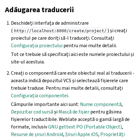
Adăugarea traducerii
Deschideți interfața de administrare
(
) și creați
http://localhost:8000/create/project/
proiectul pe care doriți să-l traduceți. Consultați
Configurația proiectului
pentru mai multe detalii.
Tot ce trebuie să specificați aici este numele proiectului și
site-ul acestuia.
Creați o componentă care este obiectul real al traducerii -
aceasta indică depozitul VCS și selectează fișierele care
trebuie traduse. Pentru mai multe detalii, consultați
Configurația componentei
.
Câmpurile importante aici sunt:
Nume componentă
,
Depozitar cod sursă
și
Mască de fișier
pentru găsirea
fișierelor traductibile. Weblate acceptă o gamă largă de
formate, inclusiv
GNU gettext PO (Portable Object)
,
Resurse de șiruri Android
,
Șiruri Apple iOS
,
Proprietăți