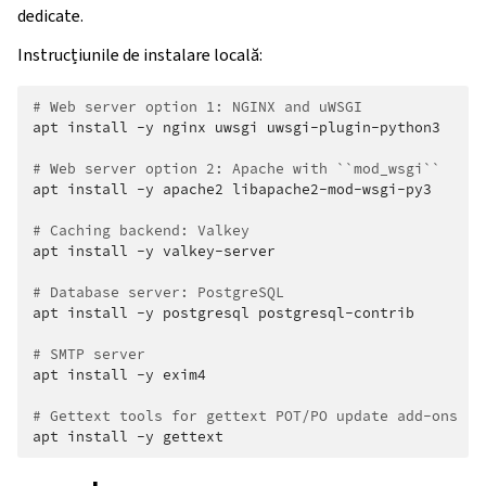
dedicate.
Instrucțiunile de instalare locală:
# Web server option 1: NGINX and uWSGI
apt
install
-y
nginx
uwsgi
uwsgi-plugin-python3

# Web server option 2: Apache with ``mod_wsgi``
apt
install
-y
apache2
libapache2-mod-wsgi-py3

# Caching backend: Valkey
apt
install
-y
valkey-server

# Database server: PostgreSQL
apt
install
-y
postgresql
postgresql-contrib

# SMTP server
apt
install
-y
exim4

# Gettext tools for gettext POT/PO update add-ons
apt
install
-y