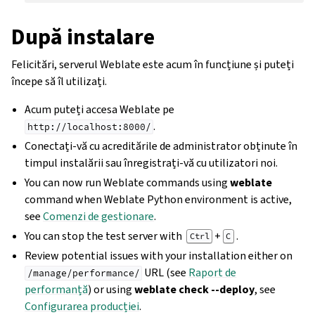
După instalare
Felicitări, serverul Weblate este acum în funcțiune și puteți
începe să îl utilizați.
Acum puteți accesa Weblate pe
.
http://localhost:8000/
Conectați-vă cu acreditările de administrator obținute în
timpul instalării sau înregistrați-vă cu utilizatori noi.
You can now run Weblate commands using
weblate
command when Weblate Python environment is active,
see
Comenzi de gestionare
.
You can stop the test server with
+
.
Ctrl
C
Review potential issues with your installation either on
URL (see
Raport de
/manage/performance/
performanță
) or using
weblate check --deploy
, see
Configurarea producției
.