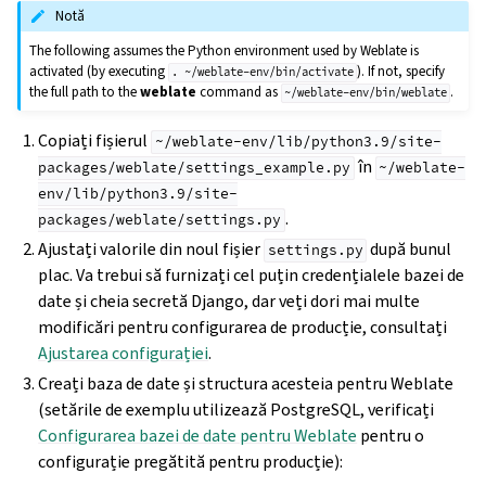
Notă
The following assumes the Python environment used by Weblate is
activated (by executing
). If not, specify
.
~/weblate-env/bin/activate
the full path to the
weblate
command as
.
~/weblate-env/bin/weblate
Copiați fișierul
~/weblate-env/lib/python3.9/site-
în
packages/weblate/settings_example.py
~/weblate-
env/lib/python3.9/site-
.
packages/weblate/settings.py
Ajustați valorile din noul fișier
după bunul
settings.py
plac. Va trebui să furnizați cel puțin credențialele bazei de
date și cheia secretă Django, dar veți dori mai multe
modificări pentru configurarea de producție, consultați
Ajustarea configurației
.
Creați baza de date și structura acesteia pentru Weblate
(setările de exemplu utilizează PostgreSQL, verificați
Configurarea bazei de date pentru Weblate
pentru o
configurație pregătită pentru producție):