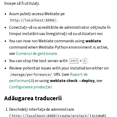
începe să îl utilizați.
Acum puteți accesa Weblate pe
.
http://localhost:8000/
Conectați-vă cu acreditările de administrator obținute în
timpul instalării sau înregistrați-vă cu utilizatori noi.
You can now run Weblate commands using
weblate
command when Weblate Python environment is active,
see
Comenzi de gestionare
.
You can stop the test server with
+
.
Ctrl
C
Review potential issues with your installation either on
URL (see
Raport de
/manage/performance/
performanță
) or using
weblate check --deploy
, see
Configurarea producției
.
Adăugarea traducerii
Deschideți interfața de administrare
(
) și creați
http://localhost:8000/create/project/