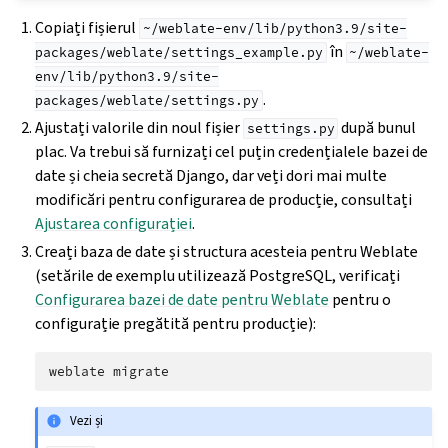
Copiați fișierul
~/weblate-env/lib/python3.9/site-
în
packages/weblate/settings_example.py
~/weblate-
env/lib/python3.9/site-
.
packages/weblate/settings.py
Ajustați valorile din noul fișier
după bunul
settings.py
plac. Va trebui să furnizați cel puțin credențialele bazei de
date și cheia secretă Django, dar veți dori mai multe
modificări pentru configurarea de producție, consultați
Ajustarea configurației
.
Creați baza de date și structura acesteia pentru Weblate
(setările de exemplu utilizează PostgreSQL, verificați
Configurarea bazei de date pentru Weblate
pentru o
configurație pregătită pentru producție):
weblate
Vezi și