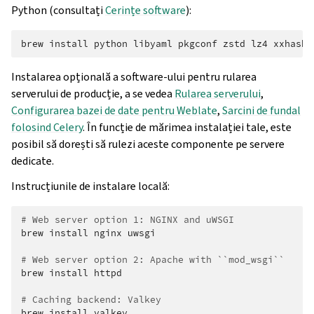
Python (consultați
Cerințe software
):
brew
install
python
libyaml
pkgconf
zstd
lz4
xxhash
Instalarea opțională a software-ului pentru rularea
serverului de producție, a se vedea
Rularea serverului
,
Configurarea bazei de date pentru Weblate
,
Sarcini de fundal
folosind Celery
. În funcție de mărimea instalației tale, este
posibil să dorești să rulezi aceste componente pe servere
dedicate.
Instrucțiunile de instalare locală:
# Web server option 1: NGINX and uWSGI
brew
install
nginx
uwsgi

# Web server option 2: Apache with ``mod_wsgi``
brew
install
httpd

# Caching backend: Valkey
brew
install
valkey
