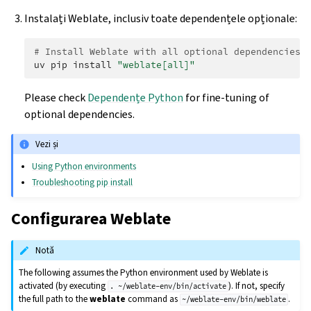
Instalați Weblate, inclusiv toate dependențele opționale:
# Install Weblate with all optional dependencies
uv
pip
install
"weblate[all]"
Please check
Dependențe Python
for fine-tuning of
optional dependencies.
Vezi și
Using Python environments
Troubleshooting pip install
Configurarea Weblate
Notă
The following assumes the Python environment used by Weblate is
activated (by executing
). If not, specify
.
~/weblate-env/bin/activate
the full path to the
weblate
command as
.
~/weblate-env/bin/weblate