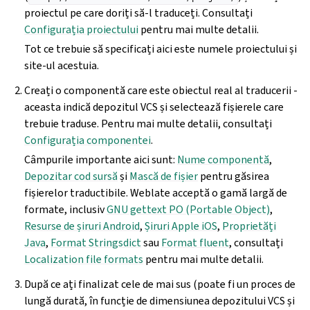
proiectul pe care doriți să-l traduceți. Consultați
Configurația proiectului
pentru mai multe detalii.
Tot ce trebuie să specificați aici este numele proiectului și
site-ul acestuia.
Creați o componentă care este obiectul real al traducerii -
aceasta indică depozitul VCS și selectează fișierele care
trebuie traduse. Pentru mai multe detalii, consultați
Configurația componentei
.
Câmpurile importante aici sunt:
Nume componentă
,
Depozitar cod sursă
și
Mască de fișier
pentru găsirea
fișierelor traductibile. Weblate acceptă o gamă largă de
formate, inclusiv
GNU gettext PO (Portable Object)
,
Resurse de șiruri Android
,
Șiruri Apple iOS
,
Proprietăți
Java
,
Format Stringsdict
sau
Format fluent
, consultați
Localization file formats
pentru mai multe detalii.
După ce ați finalizat cele de mai sus (poate fi un proces de
lungă durată, în funcție de dimensiunea depozitului VCS și