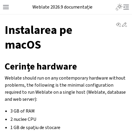
Weblate 2026.9 documentație
View 
Ed
Instalarea pe
macOS
Cerințe hardware
Weblate should run on any contemporary hardware without
problems, the following is the minimal configuration
required to run Weblate on a single host (Weblate, database
and web server):
3 GB of RAM
2 nuclee CPU
1 GB de spațiu de stocare