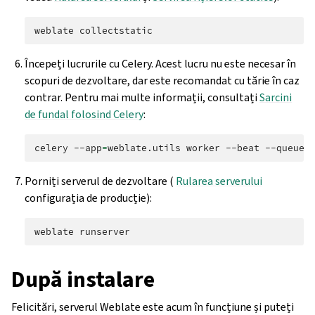
weblate
Începeți lucrurile cu Celery. Acest lucru nu este necesar în
scopuri de dezvoltare, dar este recomandat cu tărie în caz
contrar. Pentru mai multe informații, consultați
Sarcini
de fundal folosind Celery
:
celery
--app
=
weblate.utils
worker
--beat
--queues
Porniți serverul de dezvoltare (
Rularea serverului
configurația de producție):
weblate
După instalare
Felicitări, serverul Weblate este acum în funcțiune și puteți