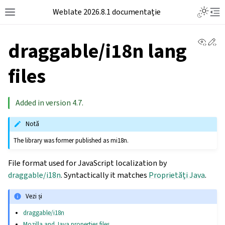
Weblate 2026.8.1 documentație
View 
Ed
draggable/i18n lang
files
Added in version 4.7.
Notă
The library was former published as mi18n.
File format used for JavaScript localization by
draggable/i18n
. Syntactically it matches
Proprietăți Java
.
Vezi și
draggable/i18n
Mozilla and Java properties files