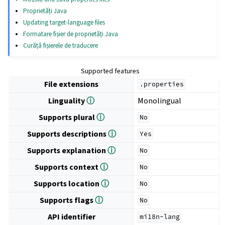
Proprietăți Java
Updating target-language files
Formatare fișier de proprietăți Java
Curăță fișierele de traducere
Supported features
File extensions
.properties
Linguality
ⓘ
Monolingual
Supports plural
ⓘ
No
Supports descriptions
ⓘ
Yes
Supports explanation
ⓘ
No
Supports context
ⓘ
No
Supports location
ⓘ
No
Supports flags
ⓘ
No
API identifier
mi18n-lang