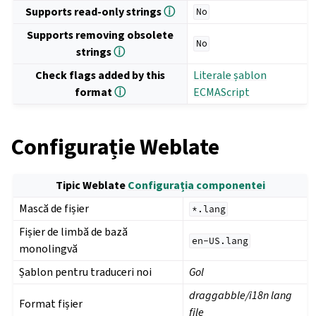
Supports read-only strings
ⓘ
No
Supports removing obsolete
No
strings
ⓘ
Check flags added by this
Literale șablon
format
ⓘ
ECMAScript
Configurație Weblate
Tipic Weblate
Configurația componentei
Mască de fișier
*.lang
Fișier de limbă de bază
en-US.lang
monolingvă
Șablon pentru traduceri noi
Gol
draggabble/i18n lang
Format fișier
file