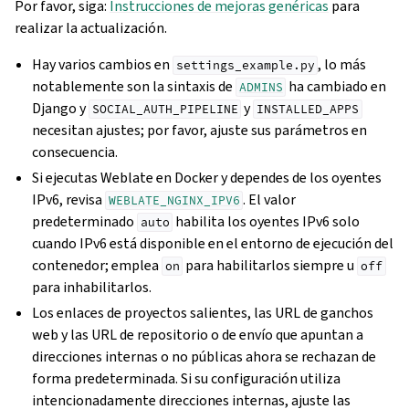
Por favor, siga:
Instrucciones de mejoras genéricas
para
realizar la actualización.
Hay varios cambios en
, lo más
settings_example.py
notablemente son la sintaxis de
ha cambiado en
ADMINS
Django y
y
SOCIAL_AUTH_PIPELINE
INSTALLED_APPS
necesitan ajustes; por favor, ajuste sus parámetros en
consecuencia.
Si ejecutas Weblate en Docker y dependes de los oyentes
IPv6, revisa
. El valor
WEBLATE_NGINX_IPV6
predeterminado
habilita los oyentes IPv6 solo
auto
cuando IPv6 está disponible en el entorno de ejecución del
contenedor; emplea
para habilitarlos siempre u
on
off
para inhabilitarlos.
Los enlaces de proyectos salientes, las URL de ganchos
web y las URL de repositorio o de envío que apuntan a
direcciones internas o no públicas ahora se rechazan de
forma predeterminada. Si su configuración utiliza
intencionadamente direcciones internas, ajuste las