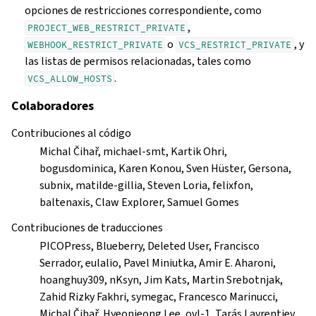
opciones de restricciones correspondiente, como
,
PROJECT_WEB_RESTRICT_PRIVATE
o
, y
WEBHOOK_RESTRICT_PRIVATE
VCS_RESTRICT_PRIVATE
las listas de permisos relacionadas, tales como
.
VCS_ALLOW_HOSTS
Colaboradores
Contribuciones al código
Michal Čihař, michael-smt, Kartik Ohri,
bogusdominica, Karen Konou, Sven Hüster, Gersona,
subnix, matilde-gillia, Steven Loria, felixfon,
baltenaxis, Claw Explorer, Samuel Gomes
Contribuciones de traducciones
PICOPress, Blueberry, Deleted User, Francisco
Serrador, eulalio, Pavel Miniutka, Amir E. Aharoni,
hoanghuy309, nKsyn, Jim Kats, Martin Srebotnjak,
Zahid Rizky Fakhri, symegac, Francesco Marinucci,
Michal Čihař, Hyeonjeong Lee, ovl-1, Tarás Lavrentiev,