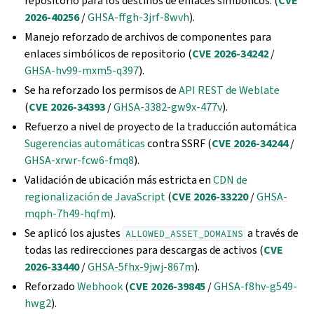
repositorio para los destinos de enlaces simbólicos. (
CVE
2026-40256
/
GHSA-ffgh-3jrf-8wvh
).
Manejo reforzado de archivos de componentes para
enlaces simbólicos de repositorio (
CVE 2026-34242
/
GHSA-hv99-mxm5-q397
).
Se ha reforzado los permisos de
API REST de Weblate
(
CVE 2026-34393
/
GHSA-3382-gw9x-477v
).
Refuerzo a nivel de proyecto de la traducción automática
Sugerencias automáticas
contra SSRF (
CVE 2026-34244
/
GHSA-xrwr-fcw6-fmq8
).
Validación de ubicación más estricta en
CDN de
regionalización de JavaScript
(
CVE 2026-33220
/
GHSA-
mqph-7h49-hqfm
).
Se aplicó los ajustes
a través de
ALLOWED_ASSET_DOMAINS
todas las redirecciones para descargas de activos (
CVE
2026-33440
/
GHSA-5fhx-9jwj-867m
).
Reforzado
Webhook
(
CVE 2026-39845
/
GHSA-f8hv-g549-
hwg2
).