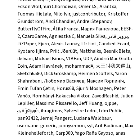
Edson Wolf, Yuri Chornoivan, Omer I.S., Arantxa,
Tuomas Hietala, Milo Ivir, justcontributor, Kristoffer
Grundström, Andi Chandler, Andrei Stepanov,
ButterflyOfFire, Átila França, Мария Рангелова, EESF-
2, CzaroGame, Agnieszka C, Manuela Silva, پرویز قادر,
JiZPaper, Fjuro, Alexis Launay, tfr tint, Candied-Ecard,
Kyotaro Iijima, Priit Jõerüüt, Matthaiks, Besnik Bleta,
delvani, Mickaël Binos, VfBFan, UDP, Aindriú Mac Giolla
Eoin, Adam Havránek, mohammadA, 大王叫我来巡山,
Sketch6580, Dick Groskamp, Heimen Stoffels, Yaron
Shahrabani, Любомир Василев, Максим Горпиніч,
Emin Tufan Çetin, Horus68, Sjur N Moshagen, Peter
Vančo, Romhányi-Kakucska Viktor, ZayedRashid, Julien
Lepiller, Massimo Pissarello, Jeff Huang, ojppe,
தமிழ்நேரம், ibragimov, Sylvestre Ledru, Ldm Public,
pan93412, Jernej Pangerc, Luciana Waldbaur,
username-generic, jonnysemon, syl, Arif Budiman, Max
Kleinehelleforth, Carp300, Yago Raña Gayoso, anas