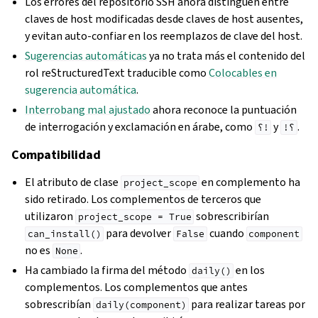
Los errores del repositorio SSH ahora distinguen entre
claves de host modificadas desde claves de host ausentes,
y evitan auto‐confiar en los reemplazos de clave del host.
Sugerencias automáticas
ya no trata más el contenido del
rol reStructuredText traducible como
Colocables en
sugerencia automática
.
Interrobang mal ajustado
ahora reconoce la puntuación
de interrogación y exclamación en árabe, como
y
.
!؟
؟!
Compatibilidad
El atributo de clase
en complemento ha
project_scope
sido retirado. Los complementos de terceros que
utilizaron
sobrescribirían
project_scope
=
True
para devolver
cuando
can_install()
False
component
no es
.
None
Ha cambiado la firma del método
en los
daily()
complementos. Los complementos que antes
sobrescribían
para realizar tareas por
daily(component)