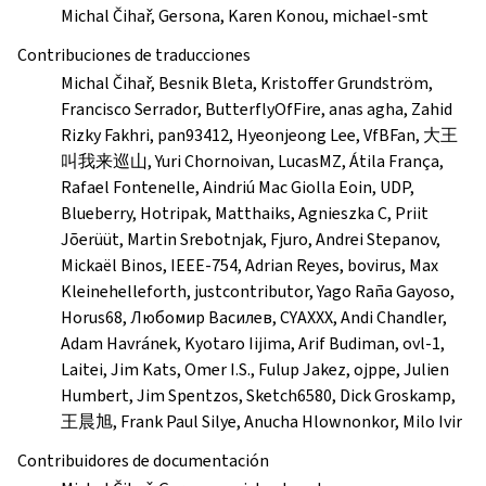
Michal Čihař, Gersona, Karen Konou, michael-smt
Contribuciones de traducciones
Michal Čihař, Besnik Bleta, Kristoffer Grundström,
Francisco Serrador, ButterflyOfFire, anas agha, Zahid
Rizky Fakhri, pan93412, Hyeonjeong Lee, VfBFan, 大王
叫我来巡山, Yuri Chornoivan, LucasMZ, Átila França,
Rafael Fontenelle, Aindriú Mac Giolla Eoin, UDP,
Blueberry, Hotripak, Matthaiks, Agnieszka C, Priit
Jõerüüt, Martin Srebotnjak, Fjuro, Andrei Stepanov,
Mickaël Binos, IEEE-754, Adrian Reyes, bovirus, Max
Kleinehelleforth, justcontributor, Yago Raña Gayoso,
Horus68, Любомир Василев, CYAXXX, Andi Chandler,
Adam Havránek, Kyotaro Iijima, Arif Budiman, ovl-1,
Laitei, Jim Kats, Omer I.S., Fulup Jakez, ojppe, Julien
Humbert, Jim Spentzos, Sketch6580, Dick Groskamp,
王晨旭, Frank Paul Silye, Anucha Hlownonkor, Milo Ivir
Contribuidores de documentación