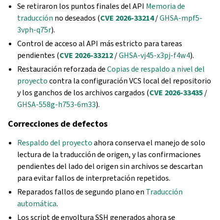
Se retiraron los puntos finales del API
Memoria de
traducción
no deseados (
CVE 2026-33214
/
GHSA-mpf5-
3vph-q75r
).
Control de acceso al API más estricto para tareas
pendientes (
CVE 2026-33212
/
GHSA-vj45-x3pj-f4w4
).
Restauración reforzada de
Copias de respaldo a nivel del
proyecto
contra la configuración VCS local del repositorio
y los ganchos de los archivos cargados (
CVE 2026-33435
/
GHSA-558g-h753-6m33
).
Correcciones de defectos
Respaldo del proyecto
ahora conserva el manejo de solo
lectura de la traducción de origen, y las confirmaciones
pendientes del lado del origen sin archivos se descartan
para evitar fallos de interpretación repetidos.
Reparados fallos de segundo plano en
Traducción
automática
.
Los script de envoltura SSH generados ahora se