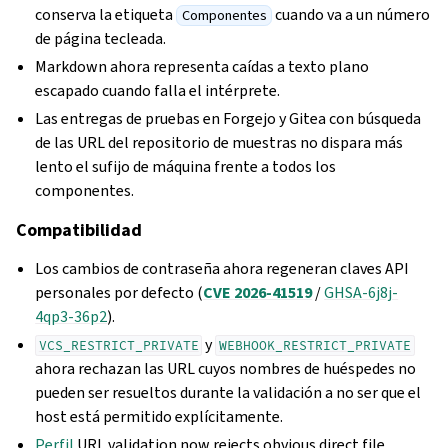
conserva la etiqueta
cuando va a un número
Componentes
de página tecleada.
Markdown ahora representa caídas a texto plano
escapado cuando falla el intérprete.
Las entregas de pruebas en Forgejo y Gitea con búsqueda
de las URL del repositorio de muestras no dispara más
lento el sufijo de máquina frente a todos los
componentes.
Compatibilidad
Los cambios de contraseña ahora regeneran claves API
personales por defecto (
CVE 2026-41519
/
GHSA-6j8j-
4qp3-36p2
).
y
VCS_RESTRICT_PRIVATE
WEBHOOK_RESTRICT_PRIVATE
ahora rechazan las URL cuyos nombres de huéspedes no
pueden ser resueltos durante la validación a no ser que el
host está permitido explícitamente.
Perfil
URL validation now rejects obvious direct file