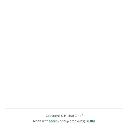
Copyright © Michal Čihař
Made with
Sphinx
and
@pradyunsg
's
Furo