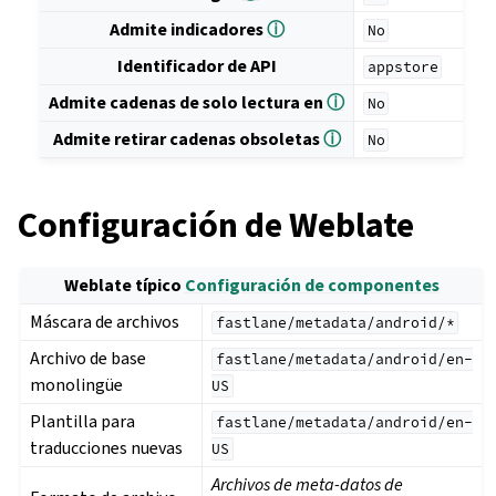
Admite indicadores
ⓘ
No
Identificador de API
appstore
Admite cadenas de solo lectura en
ⓘ
No
Admite retirar cadenas obsoletas
ⓘ
No
Configuración de Weblate
Weblate típico
Configuración de componentes
Máscara de archivos
fastlane/metadata/android/*
Archivo de base
fastlane/metadata/android/en-
monolingüe
US
Plantilla para
fastlane/metadata/android/en-
traducciones nuevas
US
Archivos de meta-datos de