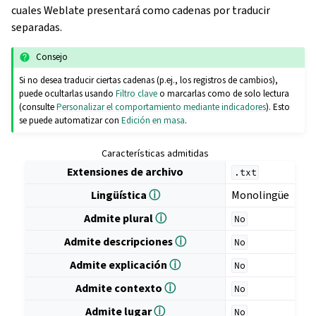
cuales Weblate presentará como cadenas por traducir
separadas.
Consejo
Si no desea traducir ciertas cadenas (p.ej., los registros de cambios),
puede ocultarlas usando
Filtro clave
o marcarlas como de solo lectura
(consulte
Personalizar el comportamiento mediante indicadores
). Esto
se puede automatizar con
Edición en masa
.
Características admitidas
Extensiones de archivo
.txt
Lingüística
ⓘ
Monolingüe
Admite plural
ⓘ
No
Admite descripciones
ⓘ
No
Admite explicación
ⓘ
No
Admite contexto
ⓘ
No
Admite lugar
ⓘ
No