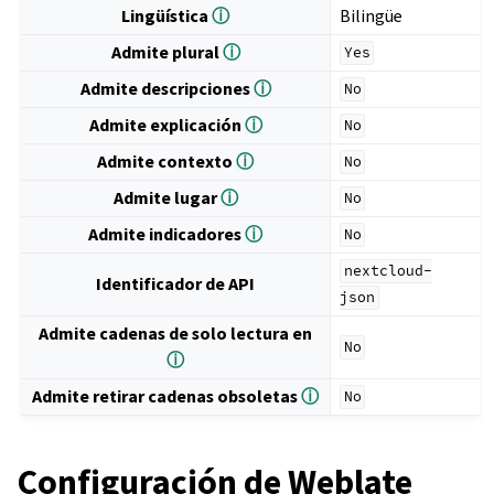
Lingüística
ⓘ
Bilingüe
Admite plural
ⓘ
Yes
Admite descripciones
ⓘ
No
Admite explicación
ⓘ
No
Admite contexto
ⓘ
No
Admite lugar
ⓘ
No
Admite indicadores
ⓘ
No
nextcloud-
Identificador de API
json
Admite cadenas de solo lectura en
No
ⓘ
Admite retirar cadenas obsoletas
ⓘ
No
Configuración de Weblate