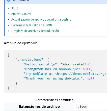
JSON
Archivos JSON
Actualización de archivos del idioma destino
Personalizar la salida de JSON
Limpieza de archivos de traducción
Archivo de ejemplo:
{
"translations"
:
{
"Hello, world!\n"
:
"Ahoj světe!\n"
,
"Orangutan has %d banana.\n"
:
null
,
"Try Weblate at <https://demo.weblate.org/>!
"Thank you for using Weblate."
:
null
}
}
Características admitidas
Extensiones de archivo
.json