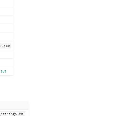
ource
Java
*/strings.xml