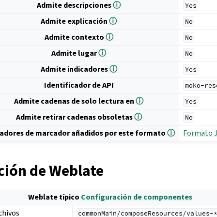
Admite descripciones
ⓘ
Yes
Admite explicación
ⓘ
No
Admite contexto
ⓘ
No
Admite lugar
ⓘ
No
Admite indicadores
ⓘ
Yes
Identificador de API
moko-res
Admite cadenas de solo lectura en
ⓘ
Yes
Admite retirar cadenas obsoletas
ⓘ
No
cadores de marcador añadidos por este formato
ⓘ
Formato 
ción de Weblate
Weblate típico
Configuración de componentes
chivos
commonMain/composeResources/values-