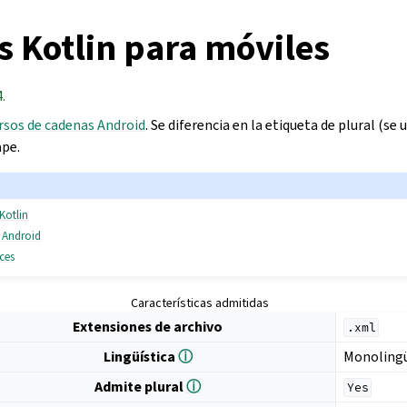
s Kotlin para móviles
.
rsos de cadenas Android
. Se diferencia en la etiqueta de plural (se 
ape.
Kotlin
 Android
rces
Características admitidas
Extensiones de archivo
.xml
Lingüística
ⓘ
Monoling
Admite plural
ⓘ
Yes