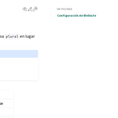
View this page
Edit this page
ON THIS PAGE
Configuración de Weblate
usa
en lugar
plural
üe