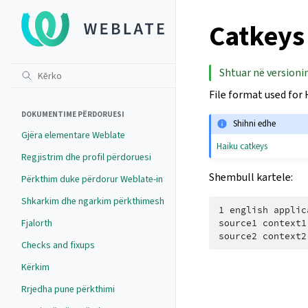
Catkeys 
Shtuar në versionin
File format used for
DOKUMENTIME PËRDORUESI
Shihni edhe
Gjëra elementare Weblate
Haiku catkeys
Regjistrim dhe profil përdoruesi
Shembull kartele:
Përkthim duke përdorur Weblate-in
Shkarkim dhe ngarkim përkthimesh
1 english applic
Fjalorth
source1 context1
Checks and fixups
Kërkim
Rrjedha pune përkthimi