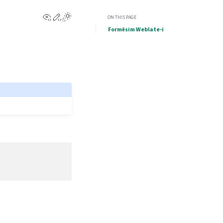
View this page
Edit this page
ON THIS PAGE
Formësim Weblate-i