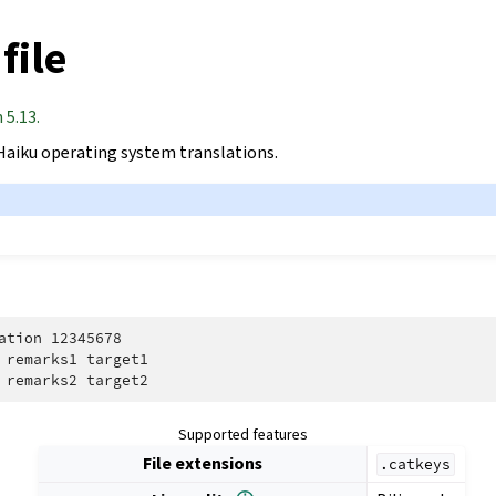
file
 5.13.
 Haiku operating system translations.
ation 12345678

 remarks1 target1

Supported features
File extensions
.catkeys