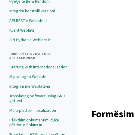
Pyetje të Bëra Rëndom
Integrim kontrolli versioni
API REST e Weblate-it
Klient Weblate
API Python e Weblate-it
UDHËRRËFYES ZHVILLUESI
APLIKACIONESH
Starting with internationalization
Migrating to Weblate
Integrim me Weblate-in
Translating software using GNU
gettext
Formësim 
Multi-platform localization
Përkthim dokumentimi duke
përdorur Sphinx-in
Translating HTML and JavaScript