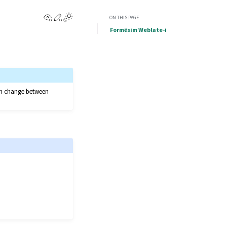
View this page
Edit this page
ON THIS PAGE
Formësim Weblate-i
can change between