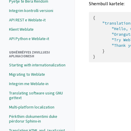
Pyetje të Bëra Rëndom
Shembull kartele:
Integrim kontrolli versioni
{
API REST e Weblate-it
"translation
"Hello, 
Klient Weblate
"Orangut
API Python e Weblate-it
"Try Web
"Thank y
}
UDHËRRËFYES ZHVILLUESI
}
APLIKACIONESH
Starting with internationalization
Migrating to Weblate
Integrim me Weblate-in
Translating software using GNU
gettext
Multi-platform localization
Përkthim dokumentimi duke
përdorur Sphinx-in
Translating HTML and JavaScript