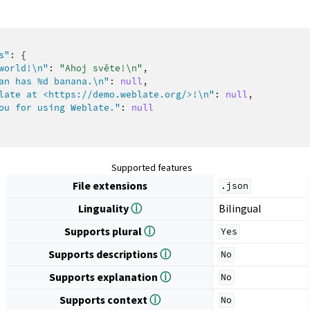
s"
:
{
world!\n"
:
"Ahoj světe!\n"
,
an has %d banana.\n"
:
null
,
late at <https://demo.weblate.org/>!\n"
:
null
,
ou for using Weblate."
:
null
Supported features
File extensions
.json
Linguality
ⓘ
Bilingual
Supports plural
ⓘ
Yes
Supports descriptions
ⓘ
No
Supports explanation
ⓘ
No
Supports context
ⓘ
No