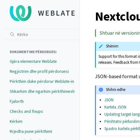
Nextclo
Shtuar në versionin
Shënim
DOKUMENTIME PËRDORUESI
Support for this format
Gjëra elementare Weblate
releases. Feedback from 
Regjistrim dhe profil përdoruesi
JSON-based format u
Përkthim duke përdorur Weblate-in
Shihni edhe
Shkarkim dhe ngarkim përkthimesh
JSON
Fjalorth
Kartela JSON
Checks and fixups
Updating target-lang
Kërkim
Përshtatni përfundim
Spastro kartela përkt
Rrjedha pune përkthimi