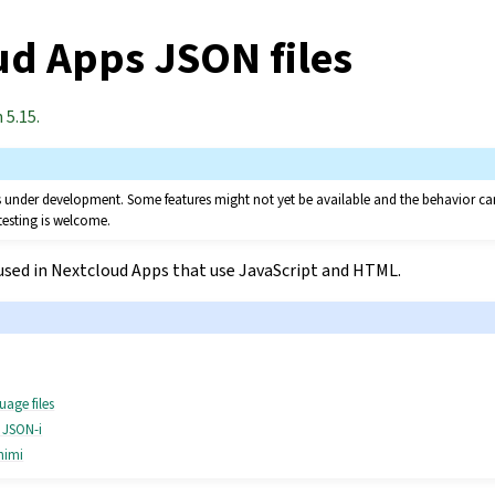
ud Apps JSON files
 5.15.
 is under development. Some features might not yet be available and the behavior 
testing is welcome.
sed in Nextcloud Apps that use JavaScript and HTML.
uage files
 JSON-i
himi