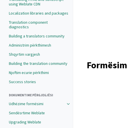
using Weblate CDN
Localization libraries and packages
Translation component
diagnostics
Building a translators community
Administrim përkthimesh
Shqyrtim vargjesh
Formësim 
Building the translation community
Njoftim ecurie përkthimi
Success stories
DOKUMENTIME PËRGJEGJËSI
Udhëzime formësimi
Sendësrtime Weblate
Upgrading Weblate