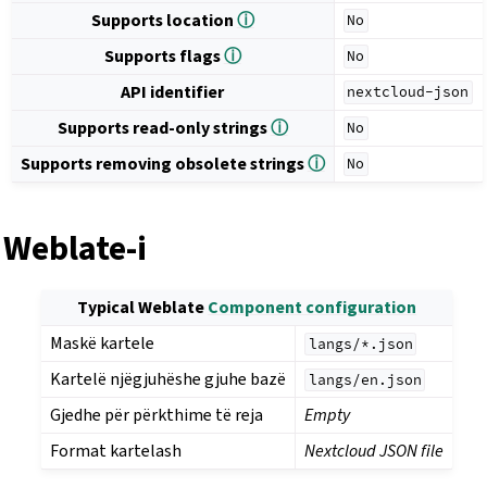
Supports location
ⓘ
No
Supports flags
ⓘ
No
API identifier
nextcloud-json
Supports read-only strings
ⓘ
No
Supports removing obsolete strings
ⓘ
No
Weblate-i
Typical Weblate
Component configuration
Maskë kartele
langs/*.json
Kartelë njëgjuhëshe gjuhe bazë
langs/en.json
Gjedhe për përkthime të reja
Empty
Format kartelash
Nextcloud JSON file