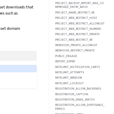
PROJECT_BACKUP_IMPORT_MAX_CO
set downloads that
MPRESSED_ENTRY_RATIO
PROJECT_NAME_RESTRICT_RE
ues such as
PROJECT_WEB_RESTRICT_HOST
PROJECT_WEB_RESTRICT_ALLOWLIST
asset domain
PROJECT_WEB_RESTRICT_NUMERIC
PROJECT_WEB_RESTRICT_PRIVATE
PROJECT_WEB_RESTRICT_RE
WEBHOOK_PRIVATE_ALLOWLIST
WEBHOOK_RESTRICT_PRIVATE
PUBLIC_ENGAGE
REPORT_EXPIRY
RATELIMIT_NOTIFICATION_LIMITS
RATELIMIT_ATTEMPTS
RATELIMIT_WINDOW
RATELIMIT_LOCKOUT
REGISTRATION_ALLOW_BACKENDS
REGISTRATION_CAPTCHA
REGISTRATION_EMAIL_MATCH
REGISTRATION_ALLOW_DISPOSABLE_
EMAILS