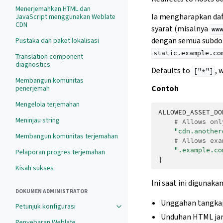
Menerjemahkan HTML dan
Ia mengharapkan da
JavaScript menggunakan Weblate
CDN
syarat (misalnya
ww
dengan semua subdo
Pustaka dan paket lokalisasi
static.example.co
Translation component
diagnostics
Defaults to
, 
["*"]
Membangun komunitas
Contoh
penerjemah
Mengelola terjemahan
ALLOWED_ASSET_DO
Meninjau string
# Allows onl
"cdn.another
Membangun komunitas terjemahan
# Allows exa
".example.co
Pelaporan progres terjemahan
]
Kisah sukses
Ini saat ini digunaka
DOKUMEN ADMINISTRATOR
Unggahan tangkap
Petunjuk konfigurasi
Unduhan HTML jar
Penyebaran Weblate