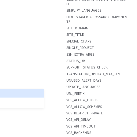
ED
SIMPLIFY_LANGUAGES
HIDE_SHARED_GLOSSARY_COMPONEN
TS
SITE_DOMAIN
SITE_TITLE
SPECIAL_CHARS
SINGLE_PROJECT
SSH_EXTRA_ARGS
STATUS_URL
SUPPORT_STATUS_CHECK
TRANSLATION_UPLOAD_MAX_SIZE
UNUSED_ALERT_DAYS
UPDATE_LANGUAGES
URL_PREFIX
VCS_ALLOW_HOSTS
VCS_ALLOW_SCHEMES
VCS_RESTRICT_PRIVATE
VCS_API_DELAY
VCS_API_TIMEOUT
VCS_BACKENDS