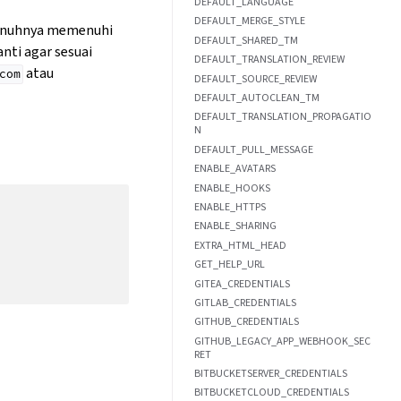
DEFAULT_LANGUAGE
DEFAULT_MERGE_STYLE
penuhnya memenuhi
DEFAULT_SHARED_TM
nti agar sesuai
DEFAULT_TRANSLATION_REVIEW
atau
com
DEFAULT_SOURCE_REVIEW
DEFAULT_AUTOCLEAN_TM
DEFAULT_TRANSLATION_PROPAGATIO
N
DEFAULT_PULL_MESSAGE
ENABLE_AVATARS
ENABLE_HOOKS
ENABLE_HTTPS
ENABLE_SHARING
EXTRA_HTML_HEAD
GET_HELP_URL
GITEA_CREDENTIALS
GITLAB_CREDENTIALS
GITHUB_CREDENTIALS
GITHUB_LEGACY_APP_WEBHOOK_SEC
RET
BITBUCKETSERVER_CREDENTIALS
BITBUCKETCLOUD_CREDENTIALS