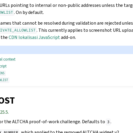
RLs pointing to internal or non-public addresses unless the targe
. On by default.
OWLIST
mes that cannot be resolved during validation are rejected unless
. This currently applies to screenshot URL upl
IVATE_ALLOWLIST
 the
CDN lokalisasi JavaScript
add-on.
al context
cript
INS
WLIST
OST
25.5.
or the ALTCHA proof-of-work challenge. Defaults to
.
3
, which applied to the removed ALTCHA widget v2.
X_NUMBER