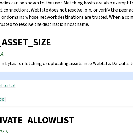
bodies can be shown to the user. Matching hosts are also exempt 
ect connections, Weblate does not resolve, pin, or verify the peer 
s or domains whose network destinations are trusted. When a con
 trusted to resolve the destination hostname.
ASSET_SIZE
14.
 in bytes for fetching or uploading assets into Weblate. Defaults 
al context
INS
IVATE_ALLOWLIST
25.5.