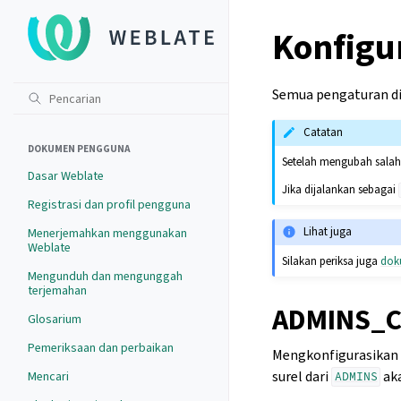
Konfigu
Semua pengaturan d
Catatan
DOKUMEN PENGGUNA
Setelah mengubah salah 
Dasar Weblate
Jika dijalankan sebagai
Registrasi dan profil pengguna
Lihat juga
Menerjemahkan menggunakan
Weblate
Silakan periksa juga
dok
Mengunduh dan mengunggah
terjemahan
ADMINS_
Glosarium
Pemeriksaan dan perbaikan
Mengkonfigurasikan k
surel dari
aka
Mencari
ADMINS