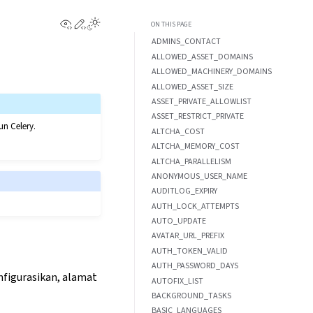
View this page
Edit this page
ON THIS PAGE
ADMINS_CONTACT
ALLOWED_ASSET_DOMAINS
ALLOWED_MACHINERY_DOMAINS
ALLOWED_ASSET_SIZE
ASSET_PRIVATE_ALLOWLIST
ASSET_RESTRICT_PRIVATE
n Celery.
ALTCHA_COST
ALTCHA_MEMORY_COST
ALTCHA_PARALLELISM
ANONYMOUS_USER_NAME
AUDITLOG_EXPIRY
AUTH_LOCK_ATTEMPTS
AUTO_UPDATE
AVATAR_URL_PREFIX
AUTH_TOKEN_VALID
AUTH_PASSWORD_DAYS
nfigurasikan, alamat
AUTOFIX_LIST
BACKGROUND_TASKS
BASIC_LANGUAGES