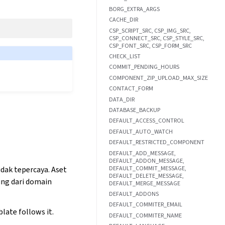
BORG_EXTRA_ARGS
CACHE_DIR
CSP_SCRIPT_SRC, CSP_IMG_SRC,
CSP_CONNECT_SRC, CSP_STYLE_SRC,
CSP_FONT_SRC, CSP_FORM_SRC
CHECK_LIST
COMMIT_PENDING_HOURS
COMPONENT_ZIP_UPLOAD_MAX_SIZE
CONTACT_FORM
DATA_DIR
DATABASE_BACKUP
DEFAULT_ACCESS_CONTROL
DEFAULT_AUTO_WATCH
DEFAULT_RESTRICTED_COMPONENT
DEFAULT_ADD_MESSAGE,
DEFAULT_ADDON_MESSAGE,
DEFAULT_COMMIT_MESSAGE,
ak tepercaya. Aset
DEFAULT_DELETE_MESSAGE,
sung dari domain
DEFAULT_MERGE_MESSAGE
DEFAULT_ADDONS
DEFAULT_COMMITER_EMAIL
late follows it.
DEFAULT_COMMITER_NAME