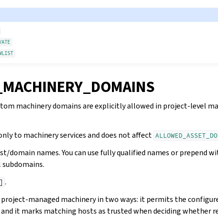
VATE
WLIST
_MACHINERY_DOMAINS
tom machinery domains are explicitly allowed in project-level m
only to machinery services and does not affect
ALLOWED_ASSET_DO
host/domain names. You can use fully qualified names or prepend wit
l subdomains.
.
]
s project-managed machinery in two ways: it permits the configur
 and it marks matching hosts as trusted when deciding whether r