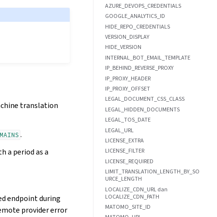
AZURE_DEVOPS_CREDENTIALS
GOOGLE_ANALYTICS_ID
HIDE_REPO_CREDENTIALS
VERSION_DISPLAY
HIDE_VERSION
INTERNAL_BOT_EMAIL_TEMPLATE
IP_BEHIND_REVERSE_PROXY
IP_PROXY_HEADER
IP_PROXY_OFFSET
LEGAL_DOCUMENT_CSS_CLASS
achine translation
LEGAL_HIDDEN_DOCUMENTS
LEGAL_TOS_DATE
LEGAL_URL
.
MAINS
LICENSE_EXTRA
h a period as a
LICENSE_FILTER
LICENSE_REQUIRED
LIMIT_TRANSLATION_LENGTH_BY_SO
URCE_LENGTH
LOCALIZE_CDN_URL dan
LOCALIZE_CDN_PATH
ed endpoint during
MATOMO_SITE_ID
emote provider error