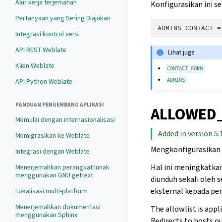
Alur kerja terjemahan
Konfigurasikan ini se
Pertanyaan yang Sering Diajukan
ADMINS_CONTACT
=
Integrasi kontrol versi
API REST Weblate
Lihat juga
Klien Weblate
CONTACT_FORM
API Python Weblate
ADMINS
PANDUAN PENGEMBANG APLIKASI
ALLOWED
Memulai dengan internasionalisasi
Added in version 5.
Memigrasikan ke Weblate
Mengkonfigurasikan 
Integrasi dengan Weblate
Hal ini meningkatka
Menerjemahkan perangkat lunak
menggunakan GNU gettext
diunduh sekali oleh s
eksternal kepada pe
Lokalisasi multi-platform
Menerjemahkan dokumentasi
The allowlist is appl
menggunakan Sphinx
Redirects to hosts ou