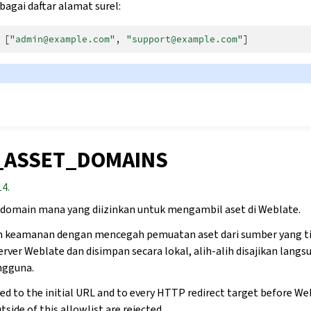
bagai daftar alamat surel:
[
"admin@example.com"
,
"support@example.com"
]
_ASSET_DOMAINS
14.
domain mana yang diizinkan untuk mengambil aset di Weblate.
n keamanan dengan mencegah pemuatan aset dari sumber yang tid
erver Weblate dan disimpan secara lokal, alih-alih disajikan lang
ngguna.
ied to the initial URL and to every HTTP redirect target before Web
tside of this allowlist are rejected.