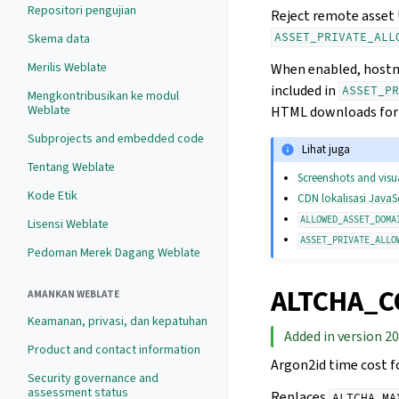
Repositori pengujian
Reject remote asset U
ASSET_PRIVATE_ALL
Skema data
Merilis Weblate
When enabled, hostna
included in
ASSET_PR
Mengkontribusikan ke modul
Weblate
HTML downloads for
Subprojects and embedded code
Lihat juga
Tentang Weblate
Screenshots and visu
Kode Etik
CDN lokalisasi JavaS
ALLOWED_ASSET_DOMA
Lisensi Weblate
ASSET_PRIVATE_ALLO
Pedoman Merek Dagang Weblate
ALTCHA_C
AMANKAN WEBLATE
Keamanan, privasi, dan kepatuhan
Added in version 20
Product and contact information
Argon2id time cost f
Security governance and
assessment status
Replaces
ALTCHA_MA