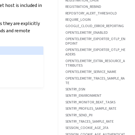
REGISTRATION_OPEN
t host is included in
REGISTRATION_REBIND
REPOSITORY_ALERT_THRESHOLD
REQUIRE_LOGIN
 they are explicitly
GOOGLE_CLOUD_ERROR_REPORTING
oads and remote
OPENTELEMETRY_ENABLED
OPENTELEMETRY_EXPORTER_OTLP_EN
DPOINT
OPENTELEMETRY_EXPORTER_OTLP_HE
ADERS
OPENTELEMETRY_EXTRA_RESOURCE_A
TTRIBUTES
OPENTELEMETRY_SERVICE_NAME
OPENTELEMETRY_TRACES_SAMPLE_RA
TE
SENTRY_DSN
SENTRY_ENVIRONMENT
SENTRY_MONITOR_BEAT_TASKS
SENTRY_PROFILES_SAMPLE_RATE
SENTRY_SEND_PII
SENTRY_TRACES_SAMPLE_RATE
SESSION_COOKIE_AGE_2FA
SESSION_COOKIE_AGE_AUTHENTICAT