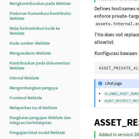
Mengkontribusikan pada Weblate
Defines hostnames 
Pedoman Komunikasi Kontributor
enforce private-targ
Weblate
assets.internal.e
Mulai berkontribusi kode ke
Weblate
This does not replac
allowlist.
Kode sumber Weblate
Konfigurasi bawaan:
Mengawakutu Weblate
Kontribusikan pada dokumentasi
Weblate
ASSET_PRIVATE_AL
Internal Weblate
Lihat juga
Mengembangkan pengaya
ALLOWED_ASSET_DOMA
Frontend Weblate
ASSET_RESTRICT_PRI
Melaporkan isu di Weblate
Rangkaian pengujian Weblate dan
ASSET_RE
integrasi berkelanjutan
Pengujian lokal modul Weblate
Added in version 20