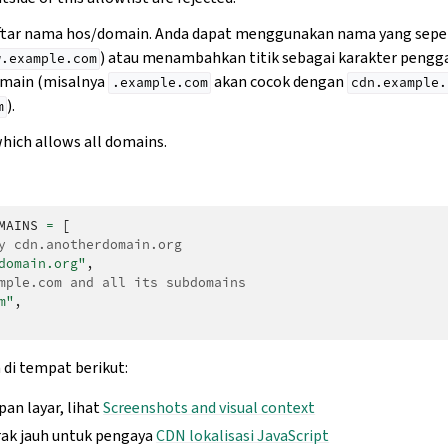
ftar nama hos/domain. Anda dapat menggunakan nama yang se
) atau menambahkan titik sebagai karakter pengga
w.example.com
main (misalnya
akan cocok dengan
.example.com
cdn.example.
).
m
which allows all domains.
MAINS
=
[
y cdn.anotherdomain.org
domain.org"
,
mple.com and all its subdomains
m"
,
n di tempat berikut:
an layar, lihat
Screenshots and visual context
ak jauh untuk pengaya
CDN lokalisasi JavaScript