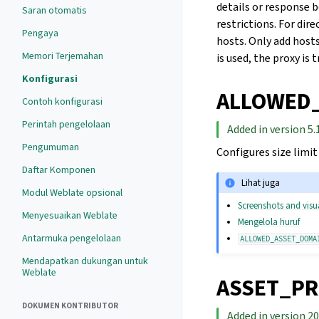
details or response 
Saran otomatis
restrictions. For dir
Pengaya
hosts. Only add host
Memori Terjemahan
is used, the proxy is
Konfigurasi
ALLOWED_
Contoh konfigurasi
Perintah pengelolaan
Added in version 5.
Pengumuman
Configures size limit
Daftar Komponen
Lihat juga
Modul Weblate opsional
Screenshots and visu
Menyesuaikan Weblate
Mengelola huruf
Antarmuka pengelolaan
ALLOWED_ASSET_DOMA
Mendapatkan dukungan untuk
Weblate
ASSET_PR
DOKUMEN KONTRIBUTOR
Added in version 20