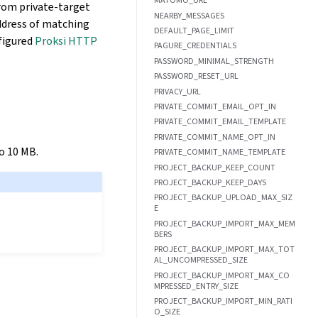
MATOMO_URL
from private-target
NEARBY_MESSAGES
address of matching
DEFAULT_PAGE_LIMIT
figured
Proksi HTTP
PAGURE_CREDENTIALS
PASSWORD_MINIMAL_STRENGTH
PASSWORD_RESET_URL
PRIVACY_URL
PRIVATE_COMMIT_EMAIL_OPT_IN
PRIVATE_COMMIT_EMAIL_TEMPLATE
PRIVATE_COMMIT_NAME_OPT_IN
to 10 MB.
PRIVATE_COMMIT_NAME_TEMPLATE
PROJECT_BACKUP_KEEP_COUNT
PROJECT_BACKUP_KEEP_DAYS
PROJECT_BACKUP_UPLOAD_MAX_SIZ
E
PROJECT_BACKUP_IMPORT_MAX_MEM
BERS
PROJECT_BACKUP_IMPORT_MAX_TOT
AL_UNCOMPRESSED_SIZE
PROJECT_BACKUP_IMPORT_MAX_CO
MPRESSED_ENTRY_SIZE
PROJECT_BACKUP_IMPORT_MIN_RATI
O_SIZE