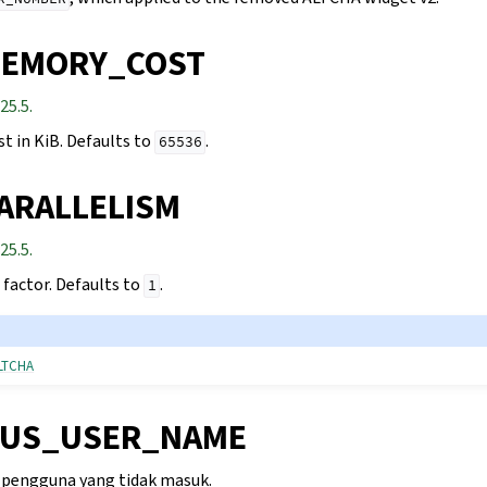
MEMORY_COST
25.5.
 in KiB. Defaults to
.
65536
ARALLELISM
25.5.
 factor. Defaults to
.
1
ALTCHA
US_USER_NAME
pengguna yang tidak masuk.