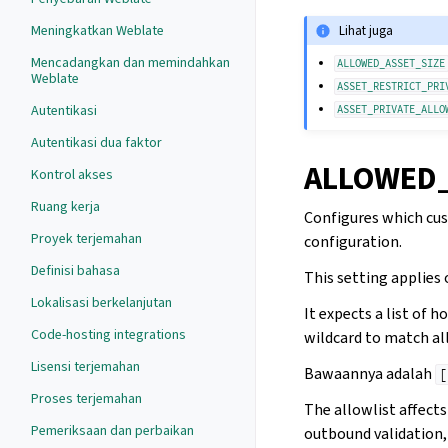
Meningkatkan Weblate
Lihat juga
Mencadangkan dan memindahkan
ALLOWED_ASSET_SIZE
Weblate
ASSET_RESTRICT_PRI
Autentikasi
ASSET_PRIVATE_ALLO
Autentikasi dua faktor
ALLOWED
Kontrol akses
Ruang kerja
Configures which cus
Proyek terjemahan
configuration.
Definisi bahasa
This setting applies 
Lokalisasi berkelanjutan
It expects a list of 
Code-hosting integrations
wildcard to match al
Lisensi terjemahan
Bawaannya adalah
[
Proses terjemahan
The allowlist affect
Pemeriksaan dan perbaikan
outbound validation,