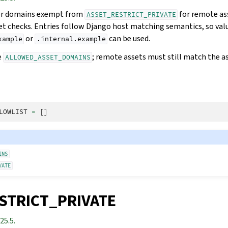
or domains exempt from
for remote as
ASSET_RESTRICT_PRIVATE
et checks. Entries follow Django host matching semantics, so val
or
can be used.
xample
.internal.example
e
; remote assets must still match the 
ALLOWED_ASSET_DOMAINS
LOWLIST
=
[]
INS
VATE
STRICT_PRIVATE
25.5.