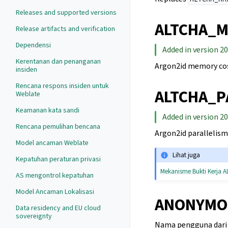
Releases and supported versions
ALTCHA_
Release artifacts and verification
Dependensi
Added in version 20
Kerentanan dan penanganan
Argon2id memory cost
insiden
Rencana respons insiden untuk
ALTCHA_P
Weblate
Keamanan kata sandi
Added in version 20
Rencana pemulihan bencana
Argon2id parallelism
Model ancaman Weblate
Lihat juga
Kepatuhan peraturan privasi
Mekanisme Bukti Kerja 
AS mengontrol kepatuhan
Model Ancaman Lokalisasi
ANONYMO
Data residency and EU cloud
sovereignty
Nama pengguna dari 